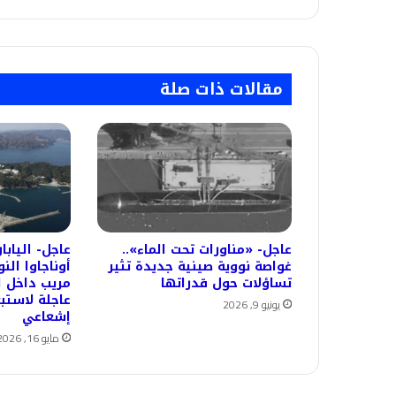
مقالات ذات صلة
عاجل- «مناورات تحت الماء»..
عاجل- الياب
غواصة نووية صينية جديدة تثير
أوناجاوا الن
تساؤلات حول قدراتها
مريب داخل ا
عاجلة لاستب
يونيو 9, 2026
إشعاعي
مايو 16, 2026