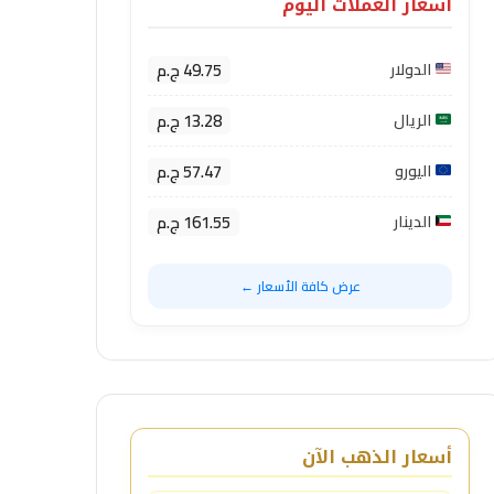
أسعار العملات اليوم
49.75 ج.م
الدولار
13.28 ج.م
الريال
57.47 ج.م
اليورو
161.55 ج.م
الدينار
عرض كافة الأسعار ←
أسعار الذهب الآن