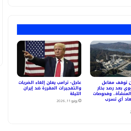
ان توقف مفاعل
عاجل- ترامب يعلن إلغاء الضربات
ووي بعد رصد بخار
والتفجيرات المقررة ضد إيران
لمنشأة.. وفحوصات
الليلة
عاد أي تسرب
يونيو 11, 2026