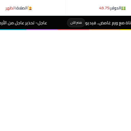
الدولار:
49.75
الصلاة:
الظهر
عاجل- تحذير عاجل من الأرصاد لـ المصطافين على 
مصر الآن