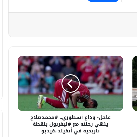
عاجل-
وداع
أسطوري..
#محمدصلاح
ينهي
رحلته
مع
#ليفربول
بلقطة
عاجل- وداع أسطوري.. #محمدصلاح
تاريخية
في
ينهي رحلته مع #ليفربول بلقطة
أنفيلد..فيديو
تاريخية في أنفيلد..فيديو