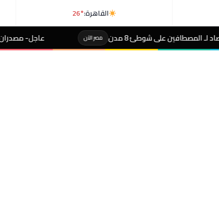
القاهرة:
26°
شوطئ 8 مدن
عاجل- مصدران لـ«رويترز»: السعودي
مصر الآن