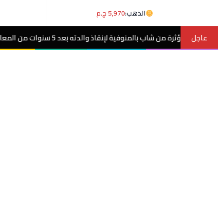
الذهب:
5,970 ج.م
عاجل
والدته بعد 5 سنوات من المعاناة مع ورم غامض.. فيديو