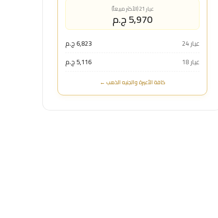
عيار 21 (الأكثر مبيعاً)
5,970 ج.م
عيار 24
6,823 ج.م
عيار 18
5,116 ج.م
كافة الأعيرة والجنيه الذهب ←