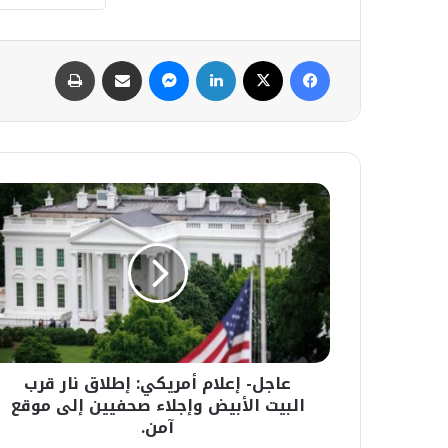
فيسبوك
‫X
لينكدإن
ماسنجر
مشاركة عبر البريد
طباعة
عاجل-
إعلام
أمريكي:
إطلاق
نار
قرب
البيت
الأبيض
وإجلاء
عاجل- إعلام أمريكي: إطلاق نار قرب
صحفيين
إلى
البيت الأبيض وإجلاء صحفيين إلى موقع
موقع
آمن.
آمن.