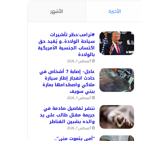
الأخيرة
الأشهر
#ترامب:حظر تأشيرات
سياحة الولادة..و يُقيد حق
اكتساب الجنسية الأمريكية
بالولادة
أغسطس 7, 2026
عاجل- إصابة 7 أشخاص في
حادث انفجار إطار سيارة
ملاكي واصطدامها بمارة
ببني سويف
أغسطس 7, 2026
ننشر تفاصيل صادمة في
جريمة مقتل طالب على يد
والده بشبين القناطر
أغسطس 7, 2026
“أمي بتموت مني”..