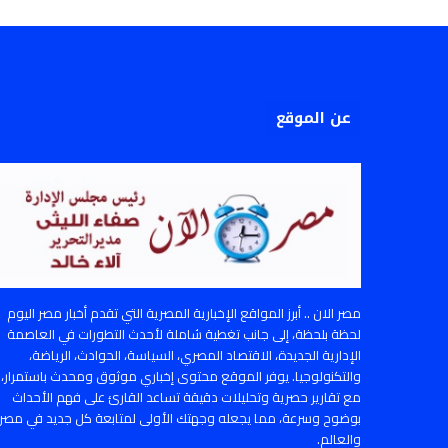
عن الموقع
مصر الان .. أبرز المواقع الإخبارية المصرية التي تقدم أخبار مصر اليوم
لحظة بلحظة، إلى جانب تغطية شاملة لأحدث التطورات في العاصمة
الإدارية الجديدة، الاقتصاد المصري، السياسة، الحوادث، الرياضة،
والتكنولوجيا. يوفر الموقع محتوى إخباري موثوق ومحدث باستمرار،
مع تقارير حصرية وتحليلات دقيقة تساعد القارئ على فهم الأحداث
بوضوح وسرعة، مما يجعله وجهتك الأولى لمتابعة كل جديد في مصر
والعالم.