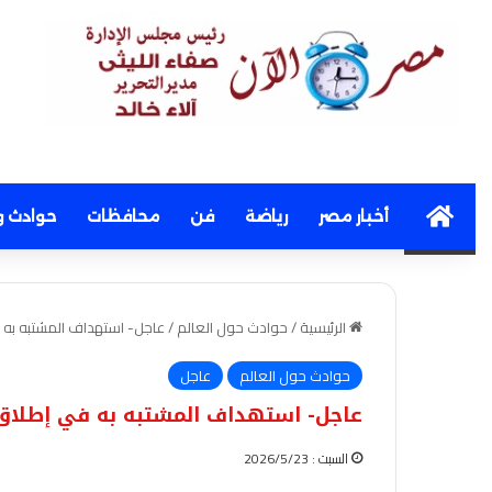
Home
أخبار مصر
رياضة
فن
محافظات
حوادث و
الرئيسية
/
حوادث حول العالم
/
عاجل- استهداف المشتبه به ف
حوادث حول العالم
عاجل
عاجل- استهداف المشتبه به في إطلاق 
السبت : 2026/5/23