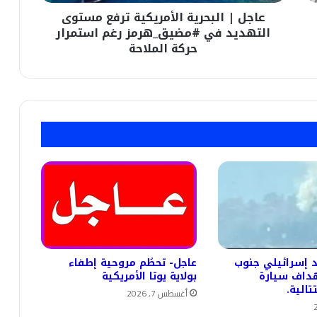
#مضيق_هرمز
عاجل | البحرية الأمريكية ترفع مستوى
رغم
استمرار
التهديد في #مضيق_هرمز رغم استمرار
حركة
حركة الملاحة
الملاحة
 إسرائيلي جنوب
عاجل- تحطُم مروحية إطفاء
هداف سيارة
بولاية يوتا الأمريكية
الية.
أغسطس 7, 2026