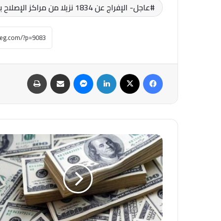
عاجل- الإفراج عن 1834 نزيلا من مراكز الإصلاح بمناسبة ذكرى 30 يونيو
فيسبوك
‫X
لينكدإن
ماسنجر
مشاركة عبر البريد
طباعة
عاجل-
تراجع
سعر
الدولار
أمام
الجنيه
في
ختام