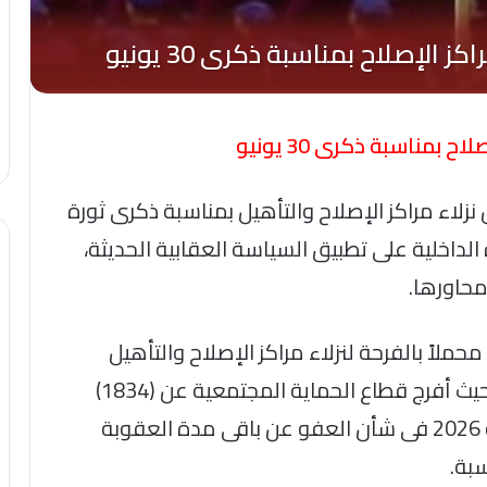
لداخلية الإفراج بالعفو عن 1834 من نزلاء مراكز الإصلاح والتأهيل بمناسبة ذكرى ثورة
صاً من وزارة الداخلية على تطبيق السياسة العقابية الحديثة،
محاورها.
محملاً بالفرحة لنزلاء مراكز الإصلاح والتأهيل
الذين تنطبق عليهم شروط العفو الرئاسى حيث أفرج قطاع الحماية المجتمعية عن (1834)
نزيلاً تنفيذاً للقرار الجمهورى رقم 269 لسنة 2026 فى شأن العفو عن باقى مدة العقوبة
بة.