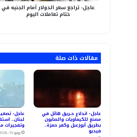
تعاملات
عاجل- تراجع سعر الدولار أمام الجنيه في
اليوم
ختام تعاملات اليوم
مقالات ذات صلة
عاجل- اندلاع حــريق هائل في
عاجل- تصعيد
مصنع للكيماويات والصابون
لبنان.. است
بطريق أبوزعبل وكفر حمزة..
وتفجيرات متت
فيديو
يونيو 15, 2026