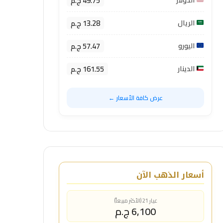
49.75 ج.م
الدولار
13.28 ج.م
الريال
57.47 ج.م
اليورو
161.55 ج.م
الدينار
عرض كافة الأسعار ←
أسعار الذهب الآن
عيار 21 (الأكثر مبيعاً)
6,100 ج.م