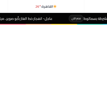
القاهرة:
26°
عاجل- انفجار خط الغاز بأبو صوير.. مياه القناة توقف 4 محطات لحماية المواطنين