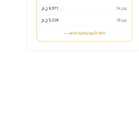
عيار 24
6,971 ج.م
عيار 18
5,228 ج.م
كافة الأعيرة والجنيه الذهب ←