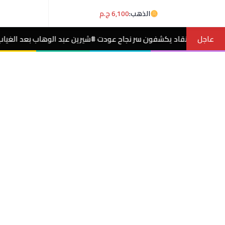
الذهب:
6,100 ج.م
عاجل
سر نجاح عودت #شيرين عبد الوهاب بعد الغياب
#مص
مصر الآن