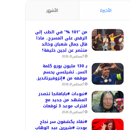
الأخيرة
الأشهر
من “101 %” في الطب إلى
الرقص على المسرح.. ماذا
قال جمال شعبان وخالد
منتصر عن لجين خليفة؟
أغسطس 8, 2026
بـ 130 مليون يورو كلمة
السر.. تشيلسي يحسم
موقفه من #إنزوفيرنانديز.
أغسطس 8, 2026
#نبوءات #بابافانجا تتصدر
المشهد من جديد مع
اقتراب موعد 3 توقعات
أغسطس 8, 2026
#نقاد يكشفون سر نجاح
عودت #شيرين عبد الوهاب