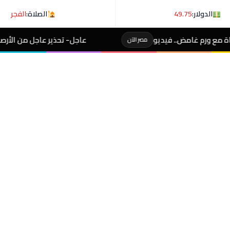
الدولار:
49.75
الصلاة:
الفجر
عاجل- تحذير عاجل من الأرصاد لـ المصطافين على شوطئ 
مصر الآن