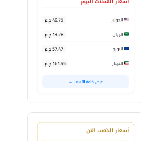
أسعار العملات اليوم
49.75 ج.م
الدولار
13.28 ج.م
الريال
57.47 ج.م
اليورو
161.55 ج.م
الدينار
عرض كافة الأسعار ←
أسعار الذهب الآن