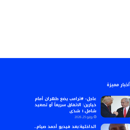
أخبار مميزة
عاجل- #ترامب يضع طهران أمام
خيارين: الاتفاق سريعاً أو تصعيد
شامل.١ شذى
يوليو 25, 2026
الداخلية:بعد فيديو أحمد صيام..