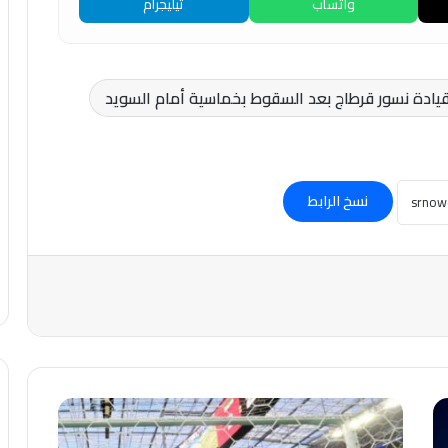
واتساب
تيليجرام
لقيادة نسور قرطاج بعد السقوط بخماسية أمام السويد
نسخ الرابط
عاجل-
تعادل