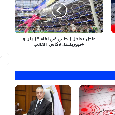
إيجابي
في
لقاء
#إيران
و
#نيوزيلندا..#كأس_العالم.
عاجل-تعادل إيجابي في لقاء #إيران و
#نيوزيلندا..#كأس_العالم.