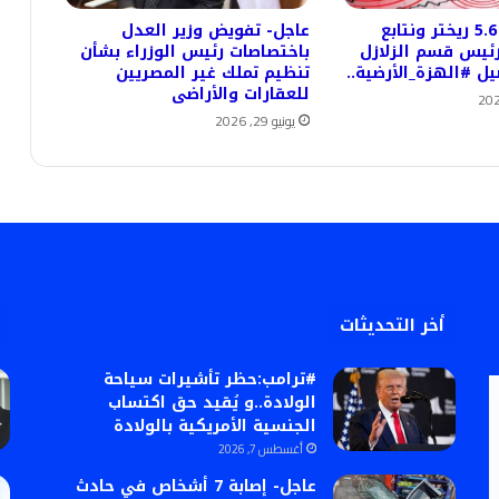
عاجل- بقوة 5.6 ريختر ونتابع
عاجل- تفويض وزير العدل
 رئيس قسم الزلازل
باختصاصات رئيس الوزراء بشأن
 #الهزة_الأرضية..
تنظيم تملك غير المصريين
للعقارات والأراضى
يونيو 29, 2026
أخر التحديثات
#ترامب:حظر تأشيرات سياحة
الولادة..و يُقيد حق اكتساب
الجنسية الأمريكية بالولادة
أغسطس 7, 2026
عاجل- إصابة 7 أشخاص في حادث