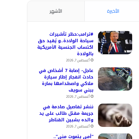
الأخيرة
الأشهر
#ترامب:حظر تأشيرات
سياحة الولادة..و يُقيد حق
اكتساب الجنسية الأمريكية
بالولادة
أغسطس 7, 2026
عاجل- إصابة 7 أشخاص في
حادث انفجار إطار سيارة
ملاكي واصطدامها بمارة
ببني سويف
أغسطس 7, 2026
ننشر تفاصيل صادمة في
جريمة مقتل طالب على يد
والده بشبين القناطر
أغسطس 7, 2026
“أمي بتموت مني”..