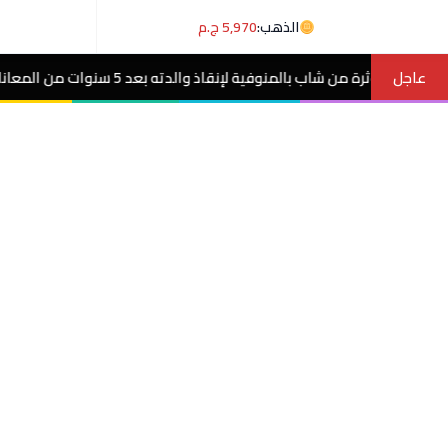
الذهب:
5,970 ج.م
عاجل
بعد 5 سنوات من المعاناة مع ورم غامض.. فيديو