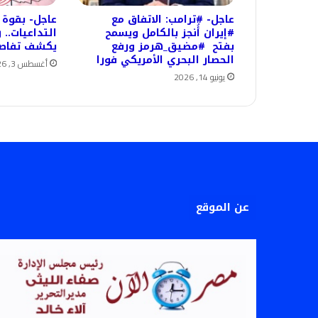
عاجل- #ترامب: الاتفاق مع
#إيران أُنجز بالكامل ويسمح
التداعيات..
بفتح #مضيق_هرمز ورفع
يكشف تفاصيل
الحصار البحري الأمريكي فورا
أغسطس 3, 2026
يونيو 14, 2026
عن الموقع