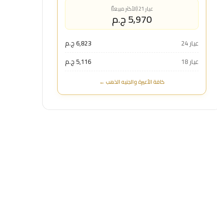
عيار 21 (الأكثر مبيعاً)
5,970 ج.م
عيار 24
6,823 ج.م
عيار 18
5,116 ج.م
كافة الأعيرة والجنيه الذهب ←