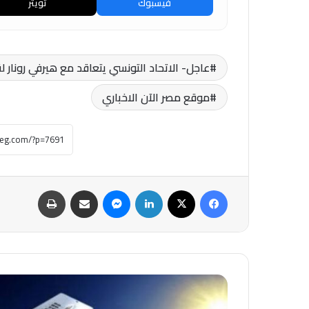
فيسبوك
تويتر
عاجل- الاتحاد التونسي يتعاقد مع هيرفي رونار 
موقع مصر الآن الاخباري
فيسبوك
‫X
لينكدإن
ماسنجر
مشاركة عبر البريد
طباعة
عاجل-
طقس