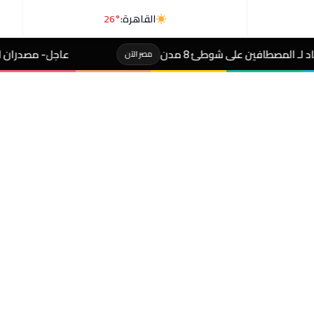
القاهرة:
26°
8 مدن
عاجل- مصدران لـ«رويترز»: السعودية وب
مصر الآن