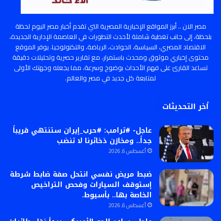
مصر الان .. أبرز المواقع الإخبارية المصرية التي تقدم أخبار مصر اليوم لحظة
بلحظة، إلى جانب تغطية شاملة لأحدث التطورات في العاصمة الإدارية الجديدة،
الاقتصاد المصري، السياسة، الحوادث، الرياضة، والتكنولوجيا. يوفر الموقع
محتوى إخباري موثوق ومحدث باستمرار، مع تقارير حصرية وتحليلات دقيقة
تساعد القارئ على فهم الأحداث بوضوح وسرعة، مما يجعله وجهتك الأولى
لمتابعة كل جديد في مصر والعالم.
أخر التحديثات
عاجل- #ترامب: #حرب_إيران ستنتهي قريباً
جداً.. ومخازن ذخائرنا لا تنضب
أغسطس 6, 2026
ضبط مريض نفسي انتحل صفة ضابط شرطة
إستوقف السيارات وفحص التراخيص
الخاصة بها.. بأسيوط.
أغسطس 6, 2026