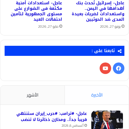
عاجل- إسرائيل تُحدث بنك
عاجل- استعدادات أمنية
أهدافها في اليمن..
مكثفة فى الشوارع على
واستعدادات لضربات بعيدة
مستوى الجمهورية لتأمين
المدى ضد الحوثيين
احتفالات العيد
يونيو 27, 2026
مايو 27, 2026
تابعنا على :
فيسبوك
‫YouTube
الأخيرة
الأشهر
عاجل- #ترامب: #حرب_إيران ستنتهي
قريباً جداً.. ومخازن ذخائرنا لا تنضب
أغسطس 6, 2026