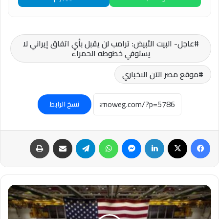
عاجل- البيت الأبيض: ترامب لن يقبل بأي اتفاق إيراني لا
يستوفي خطوطه الحمراء
موقع مصر الآن الاخباري
نسخ الرابط
فيسبوك
‫X
لينكدإن
ماسنجر
واتساب
تيلقرام
مشاركة عبر البريد
طباعة
عاجل-
قتلى
وجرحى