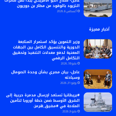
عاجل- سلاح الجو الأمريكي يبدأ نقل طائرات
التزيود بالوقود من مطار بن جوريون
أغسطس 6, 2026
أخبار مميزة
وزير التموين يؤكد استمرار المتابعة
الدورية والتنسيق الكامل بين الجهات
المعنية لدفع معدلات التنفيذ وتحقيق
التكامل الرقمي
مايو 18, 2026
عاجل- بيان مصري بشأن وحدة الصومال
وسيادته
يوليو 31, 2026
#بريطانيا تستعد لإرسال مدمرة حربية إلى
الشرق الأوسط ضمن خطة أوروبا لتأمين
الملاحة في #مضيق_هرمز.
مايو 9, 2026