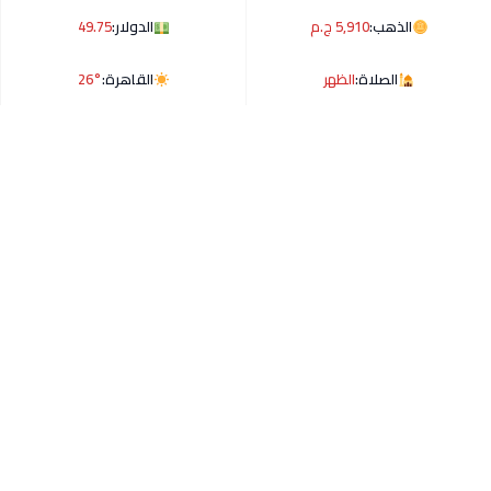
الذهب:
5,910 ج.م
الدولار:
49.75
الصلاة:
الظهر
القاهرة:
26°