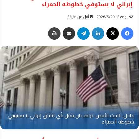
إيراني لا يستوفي خطوطه الحمراء
الجمعة : 2026/5/29
أقل من دقيقة
فيسبوك
‫X
لينكدإن
تيلقرام
مشاركة عبر البريد
طباعة
Oplus_131072