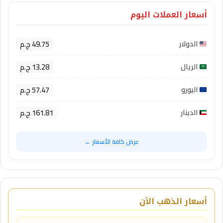
أسعار العملات اليوم
49.75 ج.م
الدولار
13.28 ج.م
الريال
57.47 ج.م
اليورو
161.81 ج.م
الدينار
عرض كافة الأسعار ←
أسعار الذهب الآن