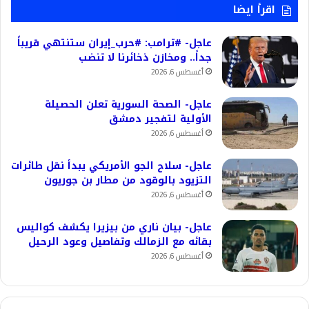
اقرأ ايضا
عاجل- #ترامب: #حرب_إيران ستنتهي قريباً
جداً.. ومخازن ذخائرنا لا تنضب
أغسطس 6, 2026
عاجل- الصحة السورية تعلن الحصيلة
الأولية لتفجير دمشق
أغسطس 6, 2026
عاجل- سلاح الجو الأمريكي يبدأ نقل طائرات
التزيود بالوقود من مطار بن جوريون
أغسطس 6, 2026
عاجل- بيان ناري من بيزيرا يكشف كواليس
بقائه مع الزمالك وتفاصيل وعود الرحيل
أغسطس 6, 2026