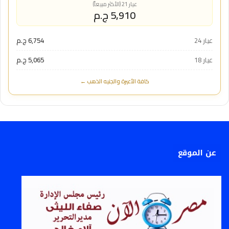
عيار 21 (الأكثر مبيعاً)
5,910 ج.م
عيار 24
6,754 ج.م
عيار 18
5,065 ج.م
كافة الأعيرة والجنيه الذهب ←
عن الموقع