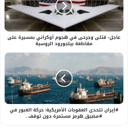
في
هجوم
أوكراني
بمسيرة
على
مقاطعة
عاجل- قتلى وجرحى في هجوم أوكراني بمسيرة على
بيلجورود
الروسية
مقاطعة بيلجورود الروسية
#إيران
تتحدى
العقوبات
الأمريكية:
حركة
العبور
في
#مضيق_هرمز
مستمرة
#إيران تتحدى العقوبات الأمريكية: حركة العبور في
دون
توقف
#مضيق_هرمز مستمرة دون توقف .
.