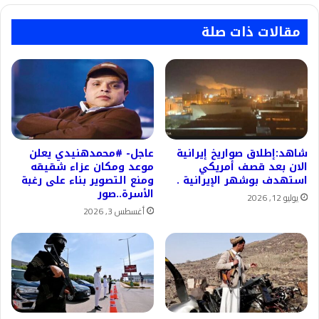
مقالات ذات صلة
شاهد:إطلاق صواريخ إيرانية
عاجل- #محمدهنيدي يعلن
الان بعد قصف أمريكي
موعد ومكان عزاء شقيقه
استهدف بوشهر الإيرانية .
ومنع التصوير بناء على رغبة
الأسرة..صور
يوليو 12, 2026
أغسطس 3, 2026