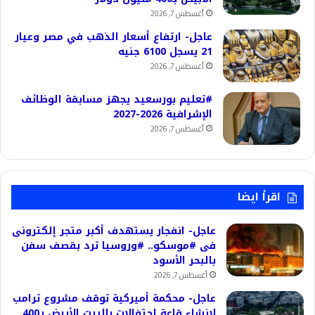
أغسطس 7, 2026
عاجل- ارتفاع أسعار الذهب في مصر وعيار
21 يسجل 6100 جنيه
أغسطس 7, 2026
#تعليم بورسعيد يجهز مسابقة الوظائف
الإشرافية 2026-2027
أغسطس 7, 2026
اقرأ ايضا
عاجل- انفجار يستهدف أكبر متجر إلكترونى
فى #موسكو.. #وروسيا ترد بقصف سفن
بالبحر الأسود
أغسطس 7, 2026
عاجل- محكمة أميركية توقف مشروع ترامب
لإنشاء قاعة احتفالات بالبيت الأبيض بـ400