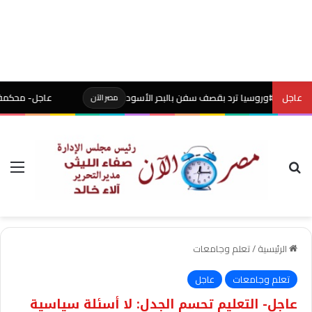
عاجل
#وروسيا ترد بقصف سفن بالبحر الأسود
عاجل- محكمة أميركية توقف م
مصر الآن
بحث عن
الق
الرئيسية
/
تعلم وجامعات
تعلم وجامعات
عاجل
عاجل- التعليم تحسم الجدل: لا أسئلة سياسية