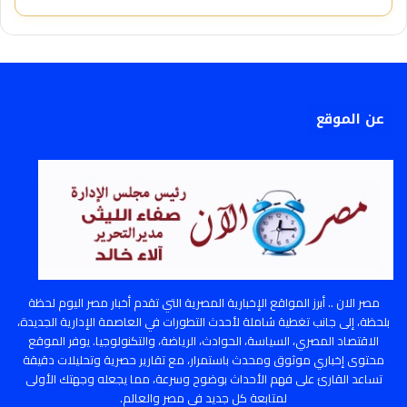
عن الموقع
مصر الان .. أبرز المواقع الإخبارية المصرية التي تقدم أخبار مصر اليوم لحظة
بلحظة، إلى جانب تغطية شاملة لأحدث التطورات في العاصمة الإدارية الجديدة،
الاقتصاد المصري، السياسة، الحوادث، الرياضة، والتكنولوجيا. يوفر الموقع
محتوى إخباري موثوق ومحدث باستمرار، مع تقارير حصرية وتحليلات دقيقة
تساعد القارئ على فهم الأحداث بوضوح وسرعة، مما يجعله وجهتك الأولى
لمتابعة كل جديد في مصر والعالم.