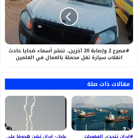
وإصابة
20
آخرين..
ننشر
أسماء
ضحايا
حادث
#مصرع 2 وإصابة 20 آخرين.. ننشر أسماء ضحايا حادث
انقلاب
سيارة
انقلاب سيارة نقل محملة بالعمال في العلمين
نقل
محملة
بالعمال
في
مقالات ذات صلة
العلمين
#إيران تتحدى العقوبات
عاجل- إيران تشن هجومًا على