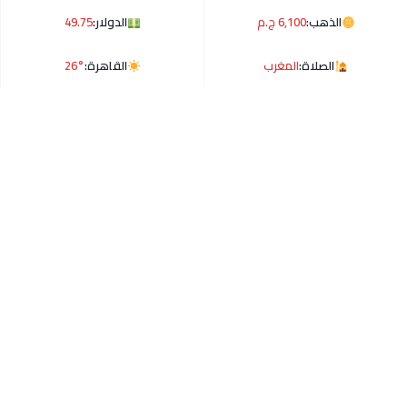
الذهب:
6,100 ج.م
الدولار:
49.75
الصلاة:
المغرب
القاهرة:
26°