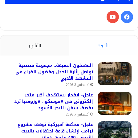
فيسبوك
‫YouTube
الأخيرة
الأشهر
المغفلون السبعة.. مجموعة قصصية
تواصل إثارة الجدل وفضول القراء في
المشهد الأدبي
أغسطس 7, 2026
عاجل- انفجار يستهدف أكبر متجر
إلكترونى فى #موسكو.. #وروسيا ترد
بقصف سفن بالبحر الأسود
أغسطس 7, 2026
عاجل- محكمة أميركية توقف مشروع
ترامب لإنشاء قاعة احتفالات بالبيت
الأبيض بـ400 مليون دولار