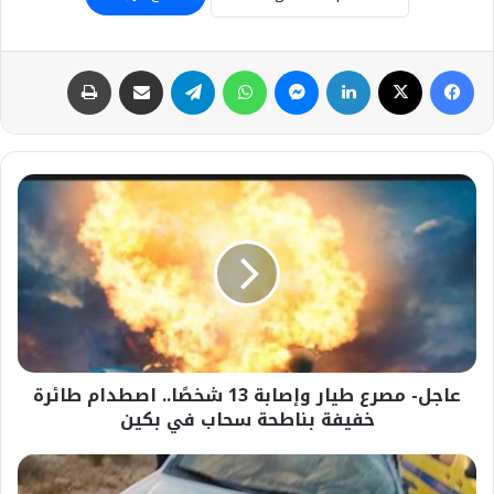
فيسبوك
‫X
لينكدإن
ماسنجر
واتساب
تيلقرام
مشاركة عبر البريد
طباعة
عاجل-
مصرع
طيار
وإصابة
13
شخصًا..
اصطدام
طائرة
خفيفة
عاجل- مصرع طيار وإصابة 13 شخصًا.. اصطدام طائرة
بناطحة
سحاب
خفيفة بناطحة سحاب في بكين
في
بكين
#مصرع
2