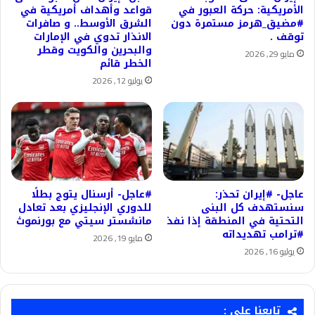
الأمريكية: حركة العبور في
قواعد وأهداف أمريكية في
#مضيق_هرمز مستمرة دون
الشرق الأوسط.. و صافرات
توقف .
الانذار تدوي في الإمارات
والبحرين والكويت وقطر
مايو 29, 2026
الخطر قائم
يوليو 12, 2026
عاجل- #إيران تحذر:
#عاجل- أرسنال يتوج بطلًا
سنستهدف كل البنى
للدوري الإنجليزي بعد تعادل
التحتية في المنطقة إذا نفذ
مانشستر سيتي مع بورنموث
#ترامب تهديداته
مايو 19, 2026
يوليو 16, 2026
تابعنا على :