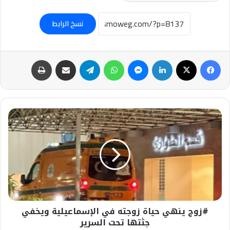
نسخ الرابط
فيسبوك
‫X
لينكدإن
ماسنجر
واتساب
تيلقرام
مشاركة عبر البريد
طباعة
#زوج
ينهي
حياة
زوجته
في
الإسماعيلية
ويخفي
جثتها
تحت
#زوج ينهي حياة زوجته في الإسماعيلية ويخفي
السرير
جثتها تحت السرير