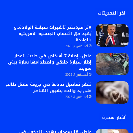
أخر التحديثات
#ترامب:حظر تأشيرات سياحة الولادة..و
يُقيد حق اكتساب الجنسية الأمريكية
بالولادة
أغسطس 7, 2026
عاجل- إصابة 7 أشخاص في حادث انفجار
إطار سيارة ملاكي واصطدامها بمارة ببني
سويف
أغسطس 7, 2026
ننشر تفاصيل صادمة في جريمة مقتل طالب
على يد والده بشبين القناطر
أغسطس 7, 2026
أخبار مميزة
عاجل- #السودان يهدد بالدخول في