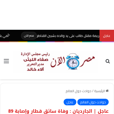
عاجل
جريمة مقتل طالب على يد والده بشبين القناطر
“أمي بتموت مني”.. استغ
مصر الآن
بحث عن
الق
الرئيسية
/
حوادث حول العالم
حوادث حول العالم
عاجل
عاجل | الجارديان : وفاة سائق قطار وإصابة 89