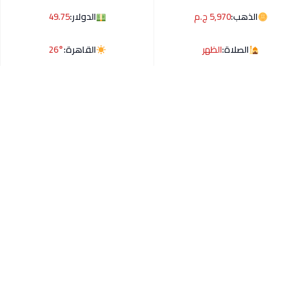
الذهب:
5,970 ج.م
الدولار:
49.75
الصلاة:
الظهر
القاهرة:
26°