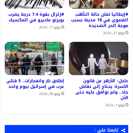
#إيطاليا تعلن حالة التأهب
#زلزال بقوة 7.4 درجة يضرب
القصوى في 18 مدينة بسبب
بويرتو ماديرو في المكسيك
موجة الحر الشديدة
يوليو 17, 2026
يوليو 21, 2026
عاجل- الأزهر عن قانون
إطلاق نار وانفجارات.. 5 قتلى
الأسرة: يحتاج إلى نقاش
عرب في إسرائيل بيوم واحد
جاد.. ولم نوافق عليه حتى
يونيو 28, 2026
الآن
يونيو 1, 2026
تابعنا على :