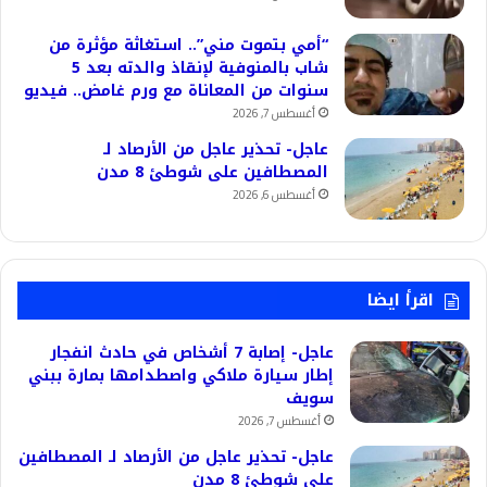
“أمي بتموت مني”.. استغاثة مؤثرة من
شاب بالمنوفية لإنقاذ والدته بعد 5
سنوات من المعاناة مع ورم غامض.. فيديو
أغسطس 7, 2026
عاجل- تحذير عاجل من الأرصاد لـ
المصطافين على شوطئ 8 مدن
أغسطس 6, 2026
اقرأ ايضا
عاجل- إصابة 7 أشخاص في حادث انفجار
إطار سيارة ملاكي واصطدامها بمارة ببني
سويف
أغسطس 7, 2026
عاجل- تحذير عاجل من الأرصاد لـ المصطافين
على شوطئ 8 مدن