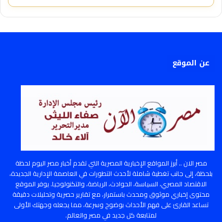
عن الموقع
مصر الان .. أبرز المواقع الإخبارية المصرية التي تقدم أخبار مصر اليوم لحظة
بلحظة، إلى جانب تغطية شاملة لأحدث التطورات في العاصمة الإدارية الجديدة،
الاقتصاد المصري، السياسة، الحوادث، الرياضة، والتكنولوجيا. يوفر الموقع
محتوى إخباري موثوق ومحدث باستمرار، مع تقارير حصرية وتحليلات دقيقة
تساعد القارئ على فهم الأحداث بوضوح وسرعة، مما يجعله وجهتك الأولى
لمتابعة كل جديد في مصر والعالم.