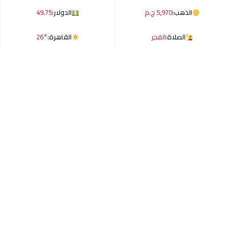
الذهب:
5,970 ج.م
الدولار:
49.75
الصلاة:
الفجر
القاهرة:
26°