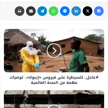
فيسبوك
‫X
لينكدإن
ماسنجر
واتساب
تيلقرام
مشاركة عبر البريد
طباعة
#عاجل..
للسيطرة
على
فيروس
«إيبولا»..
توصيات
مهمة
من
الصحة
#عاجل.. للسيطرة على فيروس «إيبولا».. توصيات
العالمية
مهمة من الصحة العالمية
عاجل..
"مجلس
السلام"
يواجه