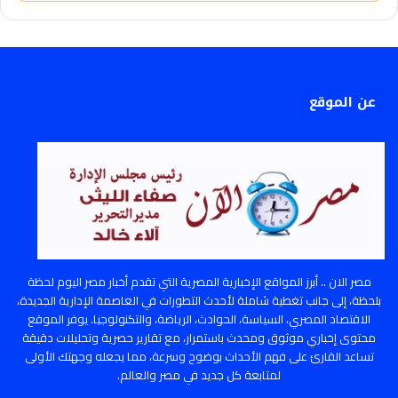
عن الموقع
مصر الان .. أبرز المواقع الإخبارية المصرية التي تقدم أخبار مصر اليوم لحظة
بلحظة، إلى جانب تغطية شاملة لأحدث التطورات في العاصمة الإدارية الجديدة،
الاقتصاد المصري، السياسة، الحوادث، الرياضة، والتكنولوجيا. يوفر الموقع
محتوى إخباري موثوق ومحدث باستمرار، مع تقارير حصرية وتحليلات دقيقة
تساعد القارئ على فهم الأحداث بوضوح وسرعة، مما يجعله وجهتك الأولى
لمتابعة كل جديد في مصر والعالم.