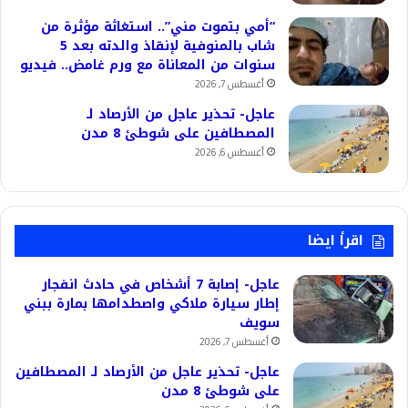
“أمي بتموت مني”.. استغاثة مؤثرة من
شاب بالمنوفية لإنقاذ والدته بعد 5
سنوات من المعاناة مع ورم غامض.. فيديو
أغسطس 7, 2026
عاجل- تحذير عاجل من الأرصاد لـ
المصطافين على شوطئ 8 مدن
أغسطس 6, 2026
اقرأ ايضا
عاجل- إصابة 7 أشخاص في حادث انفجار
إطار سيارة ملاكي واصطدامها بمارة ببني
سويف
أغسطس 7, 2026
عاجل- تحذير عاجل من الأرصاد لـ المصطافين
على شوطئ 8 مدن