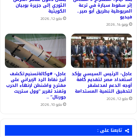
إثر سقوط سيارة في ترعة
الثوري إلى جزيرة بوبيان
المريوطية بطريق أبو صير..
الكويتية
فيديو
مايو 12, 2026
يونيو 14, 2026
عاجل- الرئيس السيسي يؤكد
عاجل- #وكالةتسنيم:تكشف
استعداد مصر لتقديم كافة
أبرز نقاط الرد الإيراني على
أوجه الدعم لمدغشقر
مقترح واشنطن لإنهاء الحرب
لتحقيق التنمية المستدامة
وتفند تقرير “وول ستريت
جورنال” ..
مايو 12, 2026
مايو 10, 2026
تابعنا على :