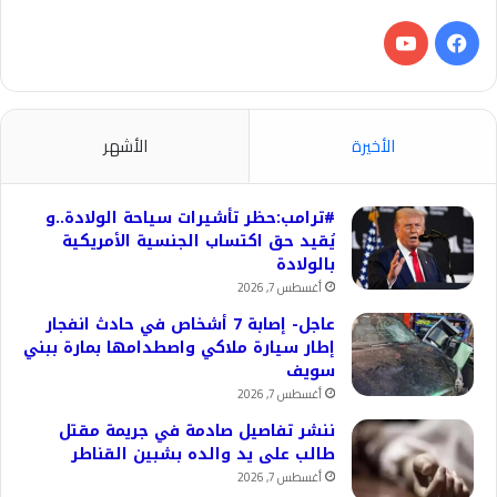
فيسبوك
‫YouTube
الأخيرة
الأشهر
#ترامب:حظر تأشيرات سياحة الولادة..و
يُقيد حق اكتساب الجنسية الأمريكية
بالولادة
أغسطس 7, 2026
عاجل- إصابة 7 أشخاص في حادث انفجار
إطار سيارة ملاكي واصطدامها بمارة ببني
سويف
أغسطس 7, 2026
ننشر تفاصيل صادمة في جريمة مقتل
طالب على يد والده بشبين القناطر
أغسطس 7, 2026