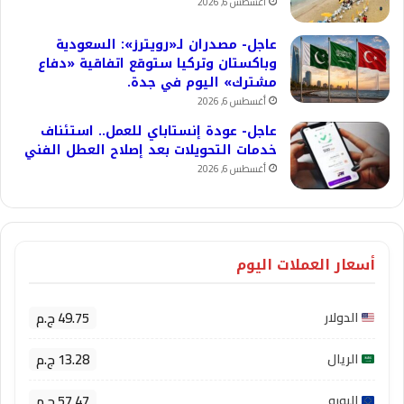
أغسطس 6, 2026
عاجل- مصدران لـ«رويترز»: السعودية
وباكستان وتركيا ستوقع اتفاقية «دفاع
مشترك» اليوم في جدة.
أغسطس 6, 2026
عاجل- عودة إنستاباي للعمل.. استئناف
خدمات التحويلات بعد إصلاح العطل الفني
أغسطس 6, 2026
أسعار العملات اليوم
49.75 ج.م
الدولار
13.28 ج.م
الريال
57.47 ج.م
اليورو