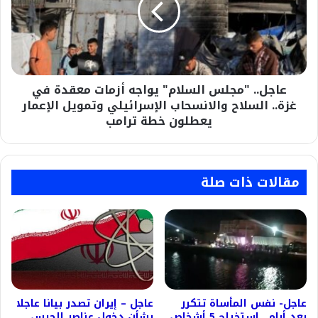
أزمات
معقدة
في
غزة..
السلاح
عاجل.. "مجلس السلام" يواجه أزمات معقدة في
والانسحاب
الإسرائيلي
غزة.. السلاح والانسحاب الإسرائيلي وتمويل الإعمار
وتمويل
يعطلون خطة ترامب
الإعمار
يعطلون
خطة
ترامب
مقالات ذات صلة
عاجل- نفس المأساة تتكرر
عاجل – إيران تصدر بيانا عاجلا
بعد أيام.. استخراج 5 أشخاص
بشأن دخول عناصر الحرس