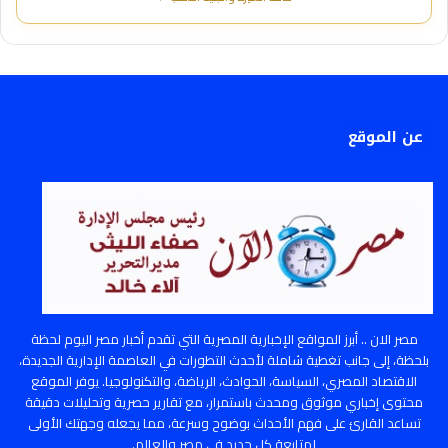
عن الموقع
مصر الان .. أبرز المواقع الإخبارية المصرية التي تقدم أخبار مصر اليوم لحظة
بلحظة، إلى جانب تغطية شاملة لأحدث التطورات في العاصمة الإدارية الجديدة،
الاقتصاد المصري، السياسة، الحوادث، الرياضة، والتكنولوجيا. يوفر الموقع
محتوى إخباري موثوق ومحدث باستمرار، مع تقارير حصرية وتحليلات دقيقة
تساعد القارئ على فهم الأحداث بوضوح وسرعة، مما يجعله وجهتك الأولى
لمتابعة كل جديد في مصر والعالم.