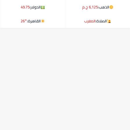
الذهب:
6,125 ج.م
الدولار:
49.75
الصلاة:
المغرب
القاهرة:
26°