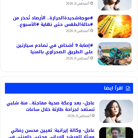
أغسطس 9, 2026
#موجةشديدةالحرارة.. الأرصاد تُحذر من
#حالةالطقس حتى نهاية #الأسبوع.
أغسطس 9, 2026
#إصابة 9 أشخاص في تصادم سيارتين
على الطريق الصحراوي بالمنيا
أغسطس 9, 2026
اقرأ ايضا
عاجل- بعد وعكة صحية مفاجئة.. منة شلبي
تستعد لجراحة طارئة خلال ساعات
أغسطس 9, 2026
عاجل- وكالة إيرانية: تعيين محسن رضائي
ممثلا للمرشد الإيراني مجتبى خامنئي في