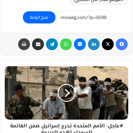
نسخ الرابط
فيسبوك
‫X
لينكدإن
ماسنجر
واتساب
تيلقرام
مشاركة عبر البريد
طباعة
#عاجل-
الأمم
المتحدة
تدرج
إسرائيل
ضمن
القائمة
السوداء
لهذه
#عاجل- الأمم المتحدة تدرج إسرائيل ضمن القائمة
الجريمة
السوداء لهذه الجريمة