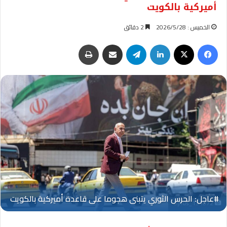
أميركية بالكويت
الخميس : 2026/5/28
2 دقائق
فيسبوك
‫X
لينكدإن
تيلقرام
مشاركة عبر البريد
طباعة
Oplus_131072