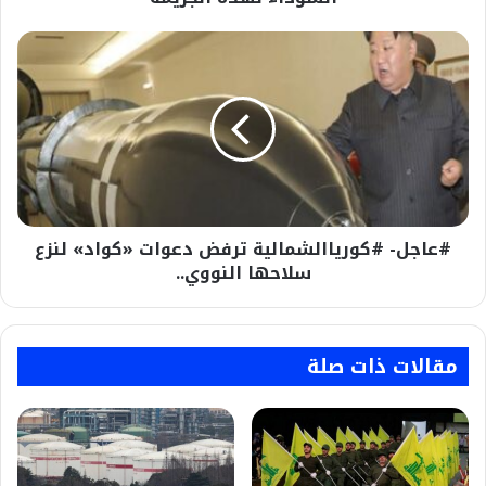
#عاجل-
#كورياالشمالية
ترفض
دعوات
«كواد»
لنزع
سلاحها
النووي..
#عاجل- #كورياالشمالية ترفض دعوات «كواد» لنزع
سلاحها النووي..
مقالات ذات صلة