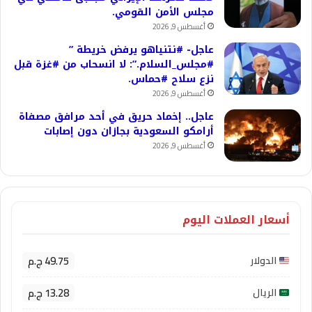
مجلس الأمن القومي.
أغسطس 9, 2026
عاجل- #نتنياهو يرفض خريطة ”
#مجلس_السلام.”: لا انسحاب من #غزة قبل
نزع سلاح #حماس.
أغسطس 9, 2026
عاجل.. إخماد حريق في أحد مرافق مصفاة
أرامكو السعودية بجازان دون إصابات
أغسطس 9, 2026
أسعار العملات اليوم
49.75 ج.م
الدولار
13.28 ج.م
الريال