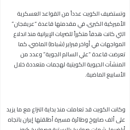
وتستضيف الكويت عدداً من القواعد العسكرية
الأميركية الكبرى، في مقدمتها قاعدة “عريفجان”
التي كانت هدفاً متكرراً للضربات الإيرانية منذ اندلاع
المواجهات في أواخر فبراير (شباط) الماضي، كما
تعرضت قاعدة “علي السالم الجوية” وعدد من
المنشآت الحيوية الكويتية لهجمات متعددة خلال
الأسابيع الماضية.
وكانت الكويت قد تعاملت منذ بداية النزاع مع ما يزيد
على ألف صاروخ وطائرة مسيرة أطلقتها إيران باتجاه
أراضيها، شملت صواريخ باليستية وصواريخ كروز