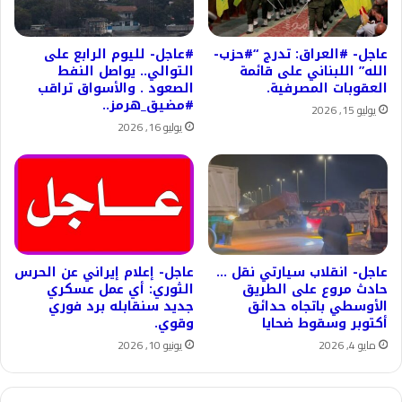
عاجل- #العراق: تدرج “#حزب-
#عاجل- لليوم الرابع على
الله” اللبناني على قائمة
التوالي.. يواصل النفط
العقوبات المصرفية.
الصعود . والأسواق تراقب
#مضيق_هرمز..
يوليو 15, 2026
يوليو 16, 2026
عاجل- انقلاب سيارتي نقل …
عاجل- إعلام إيراني عن الحرس
حادث مروع على الطريق
الثوري: أي عمل عسكري
الأوسطي باتجاه حدائق
جديد سنقابله برد فوري
أكتوبر وسقوط ضحايا
وقوي.
مايو 4, 2026
يونيو 10, 2026