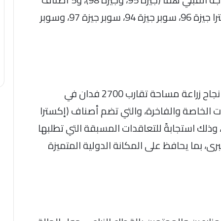
بالوجه البحري وهي (إكسترا جيزة 92، إكسترا جيزة 96، سوبر جيزة 94، سوبر جيزة 97، وسوبر
وفي سياق متصل، أشارت وزارة الزراعة إلى نجاح زراعة مساحة تقارب 2700 فدان في
 الخاصة والفاخرة، والتي تضم أصناف (إكسترا
زة 45، إكسترا جيزة 93، وإكسترا جيزة 87)، وذلك استجابةً للتعاقدات المسبقة التي تطلبها
رى، بما يحافظ على المكانة الدولية المتميزة