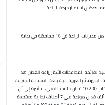
وأكدت أن المستهدفات الأولية التي وردت من مديريات الزراعة في 16 محافظة في بداية
 لقائمة المحافظات الأكثر زراعة للقطن هذا
البحيرة، ثم الغربية. حيث بلغت المساحة المنزرعة
بالوجه البحري حتى الآن 153,800 فدان، مقابل 10,200 فدان بالوجه القبلي، مشيرة إلى أن
مساحات الإكثار المنزرعة، قد قاربت نحو 32 ألف فدان موزعة على 7 أصناف تجارية معتمدة
وفق الخريطة الصنفية؛ تشمل صنفين بالوجه القبلي هما (جيزة 95، وجيزة 98)، و5 أصناف