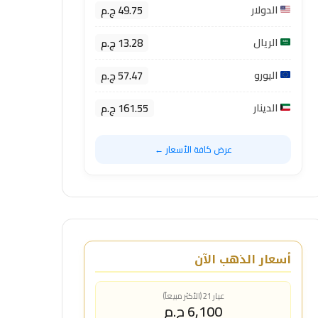
49.75 ج.م
الدولار
13.28 ج.م
الريال
57.47 ج.م
اليورو
161.55 ج.م
الدينار
عرض كافة الأسعار ←
أسعار الذهب الآن
عيار 21 (الأكثر مبيعاً)
6,100 ج.م