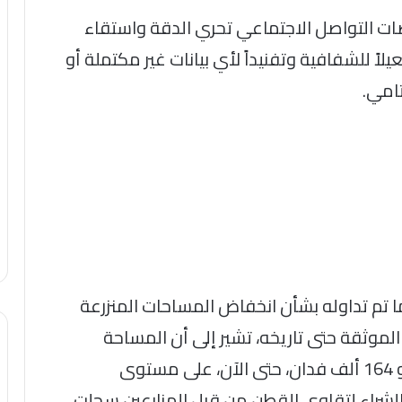
صات التواصل الاجتماعي تحري الدقة واستقاء
لاً للشفافية وتفنيداً لأي بيانات غير مكتملة أو
تامي.
ا تم تداوله بشأن انخفاض المساحات المنزرعة
 الموثقة حتى تاريخه، تشير إلى أن المساحة
المنزرعة فعلياً وفقا لما تم حصره بلغت نحو 164 ألف فدان، حتى الآن، على مستوى
والشراء لتقاوي القطن من قبل المزارعين سجلت