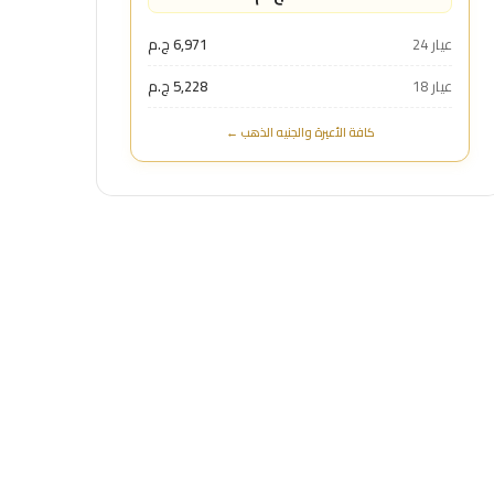
عيار 24
6,971 ج.م
عيار 18
5,228 ج.م
كافة الأعيرة والجنيه الذهب ←