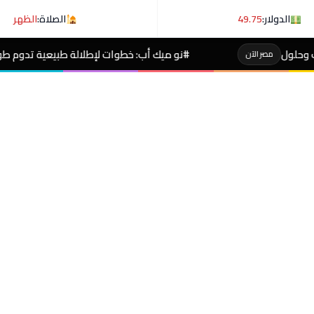
الدولار:
49.75
الصلاة:
الظهر
#نو ميك أب: خطوات لإطلالة طبيعية تدوم طوال اليوم
مصر الآن