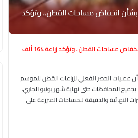
عاجل- الحكومة ترد على المتداول بشأن انخفاض مساحات القطن.. وتؤكد زراعة 164 ألف
ن أن عمليات الحصر الفعلي لزراعات القطن للموسم
رية ومستمرة بجميع المحافظات حتى نهاية شهر يونيو الجاري،
ت النهائية والدقيقة للمساحات المنزرعة على