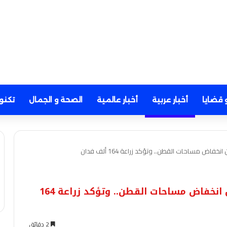
 قضايا
أخبار عربية
أخبار عالمية
الصحة و الجمال
تكنو
اض مساحات القطن.. وتؤكد زراعة 164 ألف فدان
عاجل- الحكومة ترد على المتداول بشأن انخفاض مساحات القطن.. وتؤكد زراعة 164
2 دقائق