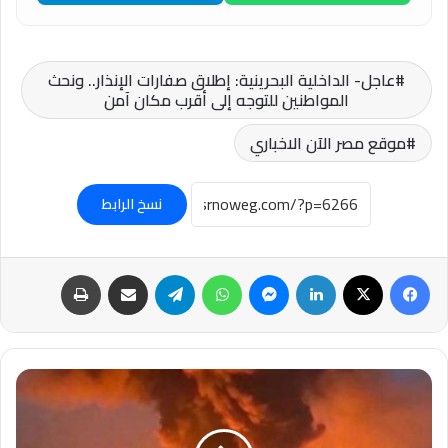
عاجل- الداخلية البحرينية: إطلاق صفارات الإنذار.. ونحث
المواطنين للتوجه إلى أقرب مكان آمن
موقع مصر الآن الاخباري
نسخ الرابط
فيسبوك
‫X
لينكدإن
ماسنجر
واتساب
تيلقرام
مشاركة عبر البريد
طباعة
عاجل-
وسائل
إعلام
إيراني: