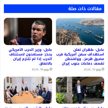
مقالات ذات صلة
عاجل- طهران تعلن
عاجل- وزير الحرب الأمريكي
استهداف سفن أمريكية قرب
يحذر: مستعدون لاستئناف
مضيق هرمز.. وواشنطن
الحرب إذا لم تلتزم إيران
تقصف دفاعات جنوب إيران
بالاتفاق
يونيو 10, 2026
يونيو 18, 2026