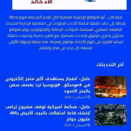
مصر الان .. أبرز المواقع الإخبارية المصرية التي تقدم أخبار مصر اليوم لحظة
بلحظة، إلى جانب تغطية شاملة لأحدث التطورات في العاصمة الإدارية الجديدة،
الاقتصاد المصري، السياسة، الحوادث، الرياضة، والتكنولوجيا. يوفر الموقع
محتوى إخباري موثوق ومحدث باستمرار، مع تقارير حصرية وتحليلات دقيقة
تساعد القارئ على فهم الأحداث بوضوح وسرعة، مما يجعله وجهتك الأولى
لمتابعة كل جديد في مصر والعالم.
أخر التحديثات
عاجل- انفجار يستهدف أكبر متجر إلكترونى
فى #موسكو.. #وروسيا ترد بقصف سفن
بالبحر الأسود
أغسطس 7, 2026
عاجل- محكمة أميركية توقف مشروع ترامب
لإنشاء قاعة احتفالات بالبيت الأبيض بـ400
مليون دولار
أغسطس 7, 2026