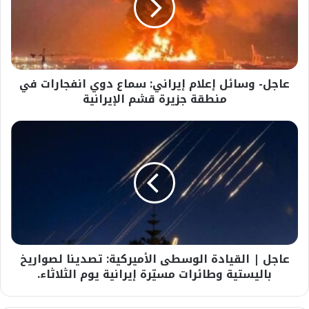
سماع
دوي
انفجارات
في
منطقة
عاجل- وسائل إعلام إيراني: سماع دوي انفجارات في
جزيرة
قشم
منطقة جزيرة قشم الإيرانية
الإيرانية
عاجل
|
القيادة
الوسطى
الأميركية:
تصدينا
لصواريخ
باليستية
وطائرات
عاجل | القيادة الوسطى الأميركية: تصدينا لصواريخ
مسيّرة
إيرانية
باليستية وطائرات مسيّرة إيرانية يوم الثلاثاء.
يوم
الثلاثاء.