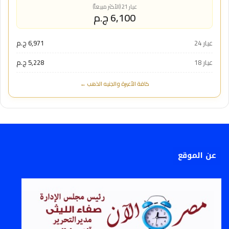
عيار 21 (الأكثر مبيعاً)
6,100 ج.م
عيار 24
6,971 ج.م
عيار 18
5,228 ج.م
كافة الأعيرة والجنيه الذهب ←
عن الموقع