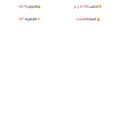
الذهب:
6,100 ج.م
الدولار:
49.75
الصلاة:
العشاء
القاهرة:
26°