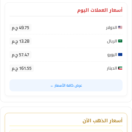
أسعار العملات اليوم
49.75 ج.م
الدولار
13.28 ج.م
الريال
57.47 ج.م
اليورو
161.55 ج.م
الدينار
عرض كافة الأسعار ←
أسعار الذهب الآن