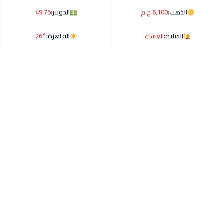
الذهب:
6,100 ج.م
الدولار:
49.75
الصلاة:
العشاء
القاهرة:
26°