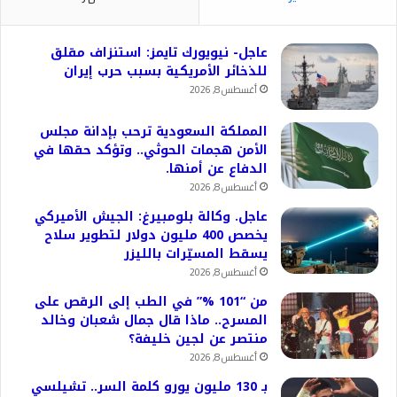
عاجل- نيويورك تايمز: استنزاف مقلق
للذخائر الأمريكية بسبب حرب إيران
أغسطس 8, 2026
المملكة السعودية ترحب بإدانة مجلس
الأمن هجمات الحوثي.. وتؤكد حقها في
الدفاع عن أمنها.
أغسطس 8, 2026
عاجل. وكالة بلومبيرغ: الجيش الأميركي
يخصص 400 مليون دولار لتطوير سلاح
يسقط المسيّرات بالليزر
أغسطس 8, 2026
من “101 %” في الطب إلى الرقص على
المسرح.. ماذا قال جمال شعبان وخالد
منتصر عن لجين خليفة؟
أغسطس 8, 2026
بـ 130 مليون يورو كلمة السر.. تشيلسي