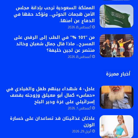
المملكة السعودية ترحب بإدانة مجلس
الأمن هجمات الحوثي.. وتؤكد حقها في
الدفاع عن أمنها.
أغسطس 8, 2026
من “101 %” في الطب إلى الرقص على
المسرح.. ماذا قال جمال شعبان وخالد
منتصر عن لجين خليفة؟
أغسطس 8, 2026
أخبار مميزة
عاجل- 4 شهداء بينهم طفل والقيادي في
«حماس» كمال أبو معيلق وزوجته بقصف
إسرائيلي على غزة ودير البلح
أغسطس 1, 2026
عادتان غذائيتان قد تساعدان على خسارة
الوزن
أبريل 29, 2026