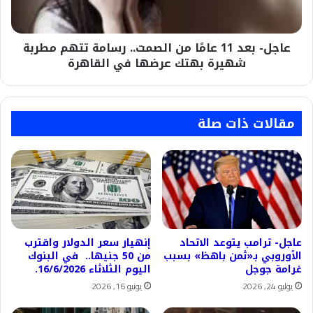
رسامة
تتهم
مطربة
عاجل- بعد 11 عامًا من الصمت.. رسامة تتهم مطربة
شهيرة
بهتك
شهيرة بهتك عرضها في القاهرة
عرضها
في
القاهرة
مقالات ذات صلة
عاجل- ترامب يتوعد الاتحاد
إنهيار سعر الدولار واقترب
الأوروبي بـ«ثمن باهظ» بسبب
من 50 جنيها.. في البنوك
غرامة جوجل
اليوم الثلاثاء 16/6/2026.
يوليو 24, 2026
يونيو 16, 2026