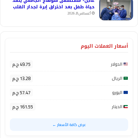
عاجل- مستشفى سوهاج الجامعي ينقذ
حياة طفل بعد اختراق إبرة لجدار القلب
أغسطس 8, 2026
أسعار العملات اليوم
49.75 ج.م
الدولار
13.28 ج.م
الريال
57.47 ج.م
اليورو
161.55 ج.م
الدينار
عرض كافة الأسعار ←