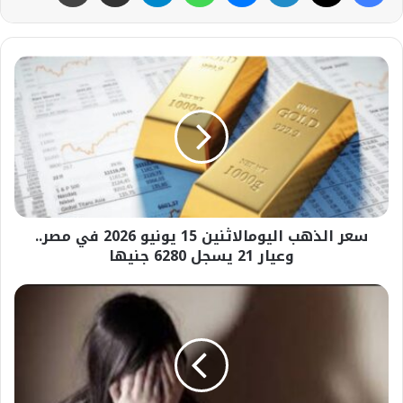
سعر
الذهب
اليومالاثنين
15
يونيو
2026
في
مصر..
وعيار
سعر الذهب اليومالاثنين 15 يونيو 2026 في مصر..
21
يسجل
وعيار 21 يسجل 6280 جنيها
6280
جنيها
عاجل-
بعد
11
عامًا
من
الصمت..