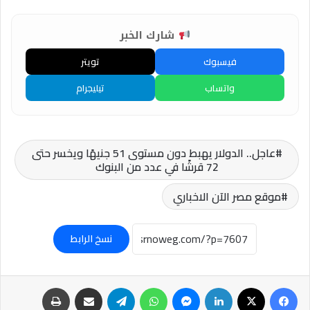
شارك الخبر
فيسبوك
تويتر
واتساب
تيليجرام
عاجل.. الدولار يهبط دون مستوى 51 جنيهًا ويخسر حتى
72 قرشًا في عدد من البنوك
موقع مصر الآن الاخباري
نسخ الرابط
فيسبوك
‫X
لينكدإن
ماسنجر
واتساب
تيلقرام
مشاركة عبر البريد
طباعة