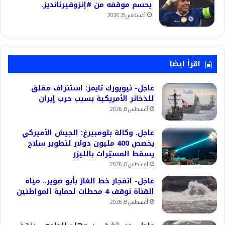
يحسم موقفه من #إنزوفيرنانديز.
أغسطس 8, 2026
اقرأ ايضا
عاجل- نيويورك تايمز: استنزاف مقلق
للذخائر الأمريكية بسبب حرب إيران
أغسطس 8, 2026
عاجل. وكالة بلومبيرغ: الجيش الأميركي
يخصص 400 مليون دولار لتطوير سلاح
يسقط المسيّرات بالليزر
أغسطس 8, 2026
عاجل- انفجار خط الغاز بأبو صوير.. مياه
القناة توقف 4 محطات لحماية المواطنين
أغسطس 8, 2026