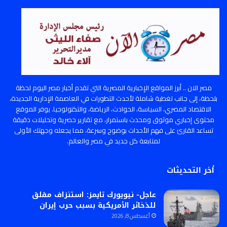
مصر الان .. أبرز المواقع الإخبارية المصرية التي تقدم أخبار مصر اليوم لحظة
بلحظة، إلى جانب تغطية شاملة لأحدث التطورات في العاصمة الإدارية الجديدة،
الاقتصاد المصري، السياسة، الحوادث، الرياضة، والتكنولوجيا. يوفر الموقع
محتوى إخباري موثوق ومحدث باستمرار، مع تقارير حصرية وتحليلات دقيقة
تساعد القارئ على فهم الأحداث بوضوح وسرعة، مما يجعله وجهتك الأولى
لمتابعة كل جديد في مصر والعالم.
أخر التحديثات
عاجل- نيويورك تايمز: استنزاف مقلق
للذخائر الأمريكية بسبب حرب إيران
أغسطس 8, 2026