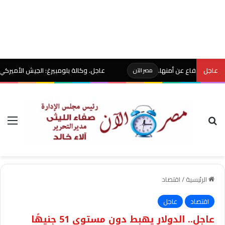
عاجل
دفاع عن أمنها.
عاجل. وكالة بلومبيرغ: الجيش الأميركي يخصص 400 مليون دولار لتطوير سلاح يسقط المسيّرات بالليزر
مصر الآن
بحث عن
الق
الرئيسية
/
اقتصاد
اقتصاد
عاجل
عاجل.. الدولار يهبط دون مستوى 51 جنيهًا