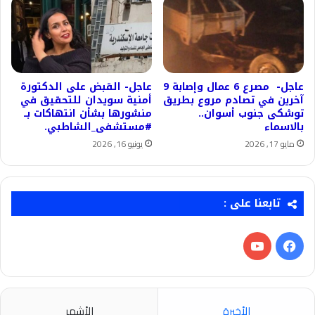
عاجل- مصرع 6 عمال وإصابة 9
عاجل- القبض على الدكتورة
آخرين في تصادم مروع بطريق
أمنية سويدان للتحقيق في
توشكى جنوب أسوان..
منشورها بشأن انتهاكات بــ
بالاسماء
#مستشفى_الشاطبي.
مايو 17, 2026
يونيو 16, 2026
تابعنا على :
فيسبوك
‫YouTube
الأخيرة
الأشهر