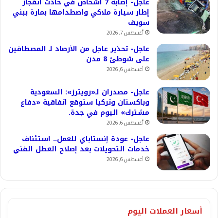
عاجل- إصابة 7 أشخاص في حادث انفجار
إطار سيارة ملاكي واصطدامها بمارة ببني
سويف
أغسطس 7, 2026
عاجل- تحذير عاجل من الأرصاد لـ المصطافين
على شوطئ 8 مدن
أغسطس 6, 2026
عاجل- مصدران لـ«رويترز»: السعودية
وباكستان وتركيا ستوقع اتفاقية «دفاع
مشترك» اليوم في جدة.
أغسطس 6, 2026
عاجل- عودة إنستاباي للعمل.. استئناف
خدمات التحويلات بعد إصلاح العطل الفني
أغسطس 6, 2026
أسعار العملات اليوم