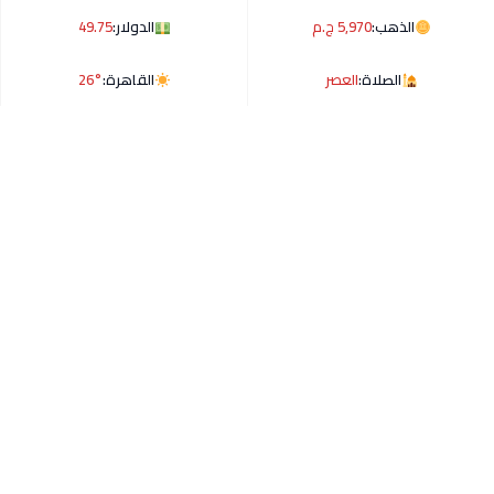
الذهب:
5,970 ج.م
الدولار:
49.75
الصلاة:
العصر
القاهرة:
26°