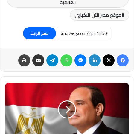
العالمية
موقع مصر الآن الاخباري
نسخ الرابط
فيسبوك
‫X
لينكدإن
ماسنجر
واتساب
تيلقرام
مشاركة عبر البريد
طباعة
عاجل-
الرئيس
السيسي
يلتقي
رئيس
شركة
CMA-
CGM