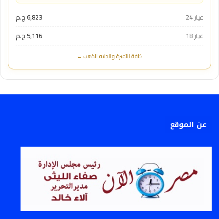
عيار 24
6,823 ج.م
عيار 18
5,116 ج.م
كافة الأعيرة والجنيه الذهب ←
عن الموقع