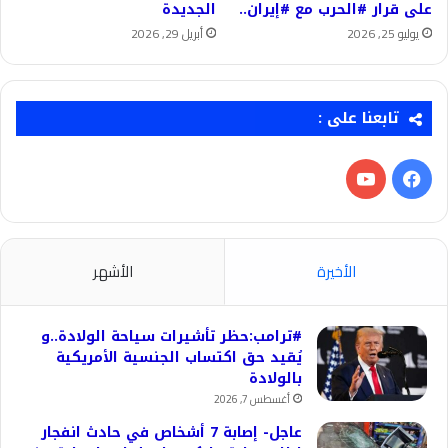
على قرار #الحرب مع #إيران..
الجديدة
يوليو 25, 2026
أبريل 29, 2026
تابعنا على :
فيسبوك
‫YouTube
الأخيرة
الأشهر
#ترامب:حظر تأشيرات سياحة الولادة..و
يُقيد حق اكتساب الجنسية الأمريكية
بالولادة
أغسطس 7, 2026
عاجل- إصابة 7 أشخاص في حادث انفجار