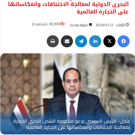
البحري الدولية لمعالجة الاختناقات وانعكاساتها
على التجارة العالمية
30,000 مشاهدة
الثلاثاء : 2026/5/12
دقيقة واحدة
فيسبوك
‫X
لينكدإن
تيلقرام
مشاركة عبر البريد
طباعة
Oplus_131072