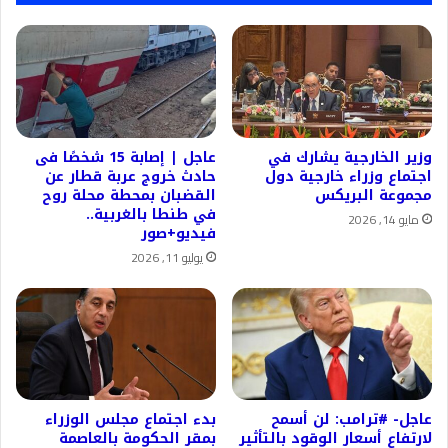
وزير الخارجية يشارك في
عاجل | إصابة 15 شخصًا فى
اجتماع وزراء خارجية دول
حادث خروج عربة قطار عن
مجموعة البريكس
القضبان بمحطة محلة روح
في طنطا بالغربية..
مايو 14, 2026
فيديو+صور
يوليو 11, 2026
عاجل- #ترامب: لن أسمح
بدء اجتماع مجلس الوزراء
لارتفاع أسعار الوقود بالتأثير
بمقر الحكومة بالعاصمة