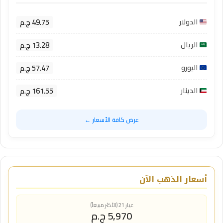
49.75 ج.م
الدولار
13.28 ج.م
الريال
57.47 ج.م
اليورو
161.55 ج.م
الدينار
عرض كافة الأسعار ←
أسعار الذهب الآن
عيار 21 (الأكثر مبيعاً)
5,970 ج.م