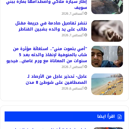
إطار سيارة ملاكي واصطدامها بمارة ببني
سويف
أغسطس 7, 2026
ننشر تفاصيل صادمة في جريمة مقتل
طالب على يد والده بشبين القناطر
أغسطس 7, 2026
“أمي بتموت مني”.. استغاثة مؤثرة من
شاب بالمنوفية لإنقاذ والدته بعد 5
سنوات من المعاناة مع ورم غامض.. فيديو
أغسطس 7, 2026
عاجل- تحذير عاجل من الأرصاد لـ
المصطافين على شوطئ 8 مدن
أغسطس 6, 2026
اقرأ ايضا