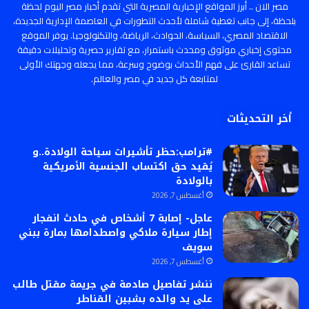
مصر الان .. أبرز المواقع الإخبارية المصرية التي تقدم أخبار مصر اليوم لحظة
بلحظة، إلى جانب تغطية شاملة لأحدث التطورات في العاصمة الإدارية الجديدة،
الاقتصاد المصري، السياسة، الحوادث، الرياضة، والتكنولوجيا. يوفر الموقع
محتوى إخباري موثوق ومحدث باستمرار، مع تقارير حصرية وتحليلات دقيقة
تساعد القارئ على فهم الأحداث بوضوح وسرعة، مما يجعله وجهتك الأولى
لمتابعة كل جديد في مصر والعالم.
أخر التحديثات
#ترامب:حظر تأشيرات سياحة الولادة..و
يُقيد حق اكتساب الجنسية الأمريكية
بالولادة
أغسطس 7, 2026
عاجل- إصابة 7 أشخاص في حادث انفجار
إطار سيارة ملاكي واصطدامها بمارة ببني
سويف
أغسطس 7, 2026
ننشر تفاصيل صادمة في جريمة مقتل طالب
على يد والده بشبين القناطر