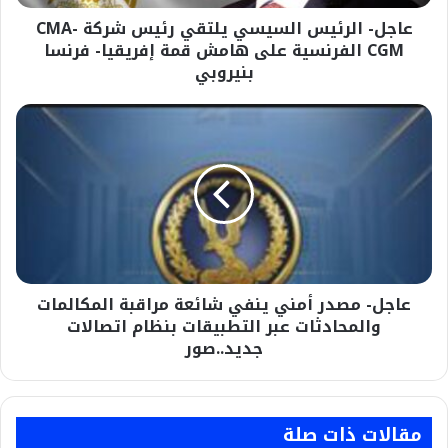
الفرنسية
عاجل- الرئيس السيسي يلتقي رئيس شركة CMA-
على
هامش
CGM الفرنسية على هامش قمة إفريقيا- فرنسا
قمة
بنيروبي
إفريقيا-
فرنسا
عاجل-
بنيروبي
مصدر
أمني
ينفي
شائعة
مراقبة
المكالمات
والمحادثات
عبر
عاجل- مصدر أمني ينفي شائعة مراقبة المكالمات
التطبيقات
بنظام
والمحادثات عبر التطبيقات بنظام اتصالات
اتصالات
جديد..صور
جديد..صور
مقالات ذات صلة