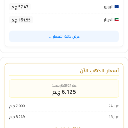
57.47 ج.م
اليورو
161.55 ج.م
الدينار
عرض كافة الأسعار ←
أسعار الذهب الآن
عيار 21 (الأكثر مبيعاً)
6,125 ج.م
عيار 24
7,000 ج.م
عيار 18
5,249 ج.م