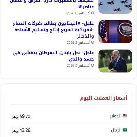
لهجمات بالمسيّرات خارج العراق واعتقال
عناصرها.
أغسطس 8, 2026
عاجل- #البنتاجون يطالب شركات الدفاع
الأمريكية تسريع إنتاج وتسليم الأسلحة
والذخائر
أغسطس 8, 2026
عاجل- نجل بايدن: السرطان يتفشّى في
جسد والدي
أغسطس 8, 2026
أسعار العملات اليوم
49.75 ج.م
الدولار
13.28 ج.م
الريال