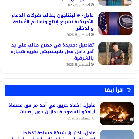
أغسطس 8, 2026
عاجل- #البنتاجون يطالب شركات الدفاع
الأمريكية تسريع إنتاج وتسليم الأسلحة
والذخائر
أغسطس 8, 2026
تفاصيل :جديدة في مصرع طالب على يد
آخر داخل محل بلايستيشن بقرية شنبارة
بالشرقية .
أغسطس 8, 2026
اقرأ ايضا
عاجل.. إخماد حريق في أحد مرافق مصفاة
أرامكو السعودية بجازان دون إصابات
أغسطس 9, 2026
عاجل- اختراق شبكة مسلحة تخطط