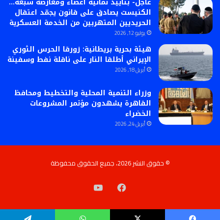
عاجل- بتأييد ثمانية أعضاء ومعارضة سبعة…
الكنيست يصادق على قانون يجمّد اعتقال
الحريديين المتهربين من الخدمة العسكرية
يوليو 12, 2026
هيئة بحرية بريطانية: زورقا الحرس الثوري
الإيراني أطلقا النار على ناقلة نفط وسفينة
أبريل 18, 2026
​وزراء التنمية المحلية والتخطيط ومحافظ
القاهرة يشهدون مؤتمر المشروعات
الخضراء
أبريل 24, 2026
© حقوق النشر 2026، جميع الحقوق محفوظة
فيسبوك
‫YouTube