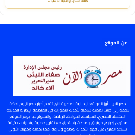
كافة الأعيرة والجنيه الذهب ←
عن الموقع
مصر الان .. أبرز المواقع الإخبارية المصرية التي تقدم أخبار مصر اليوم لحظة
بلحظة، إلى جانب تغطية شاملة لأحدث التطورات في العاصمة الإدارية الجديدة،
الاقتصاد المصري، السياسة، الحوادث، الرياضة، والتكنولوجيا. يوفر الموقع
محتوى إخباري موثوق ومحدث باستمرار، مع تقارير حصرية وتحليلات دقيقة
تساعد القارئ على فهم الأحداث بوضوح وسرعة، مما يجعله وجهتك الأولى