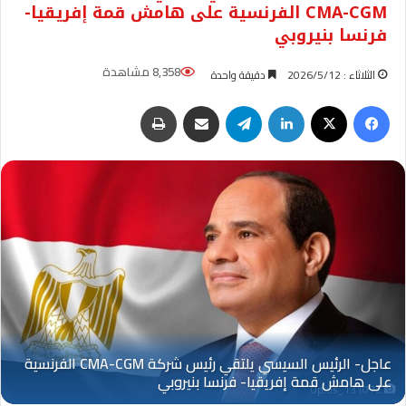
CMA-CGM الفرنسية على هامش قمة إفريقيا-
فرنسا بنيروبي
8,358 مشاهدة
الثلاثاء : 2026/5/12
دقيقة واحدة
فيسبوك
‫X
لينكدإن
تيلقرام
مشاركة عبر البريد
طباعة
Oplus_131072