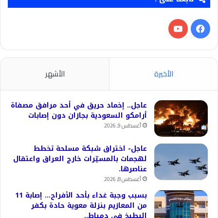
فيسبوك
‫YouTube
الأخيرة
الأشهر
عاجل.. إخماد حريق في أحد مرافق مصفاة
أرامكو السعودية بجازان دون إصابات
أغسطس 9, 2026
عاجل- اختراق شبكة مسلحة تخطط
لهجمات بالمسيّرات خارج العراق واعتقال
عناصرها.
أغسطس 8, 2026
بسبب وجبة غداء بأحد الأفراح… إصابة 11
من المعازيم بنزلة معوية حادة بكفر
البطيخ في دمياط..