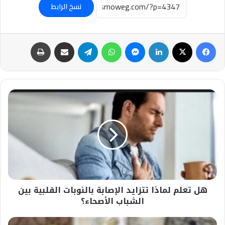
نسخ الرابط
فيسبوك
‫X
لينكدإن
ماسنجر
واتساب
تيلقرام
مشاركة عبر البريد
طباعة
هل
تعلم
لماذا
تتزايد
الإصابة
بالنوبات
القلبية
بين
الشباب
هل تعلم لماذا تتزايد الإصابة بالنوبات القلبية بين
الأصحاء؟
الشباب الأصحاء؟
عاجل-