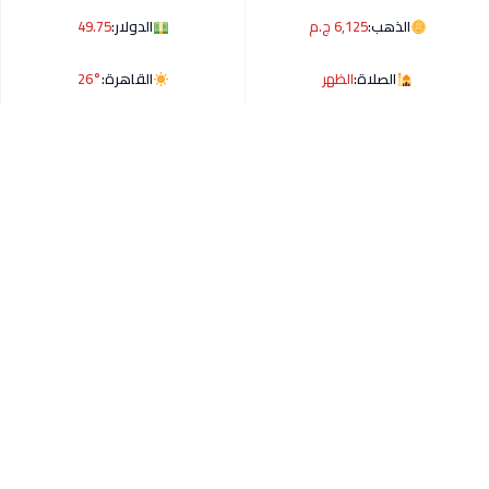
الذهب:
6,125 ج.م
الدولار:
49.75
الصلاة:
الظهر
القاهرة:
26°