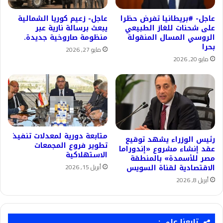
عاجل- #بريطانيا تفرض حظرا
عاجل- زعيم كوريا الشمالية
على شحنات للغاز الطبيعي
يبعث برسالة نارية عبر
الروسي المسال المنقولة
منظومة صاروخية جديدة.
بحرا
مايو 27, 2026
مايو 20, 2026
متابعة دورية لمعدلات تنفيذ
رئيس الوزراء يشهد توقيع
تطوير فروع المجمعات
عقد إنشاء مشروع «إندوراما
الاستهلاكية
مصر للأسمدة» بالمنطقة
أبريل 15, 2026
الاقتصادية لقناة السويس
أبريل 8, 2026
تابعنا على :