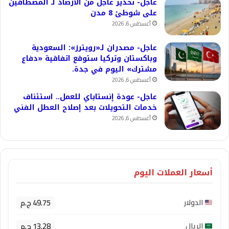
عاجل- تحذير عاجل من الأرصاد لـ المصطافين
على شوطئ 8 مدن
أغسطس 6, 2026
عاجل- مصدران لـ«رويترز»: السعودية
وباكستان وتركيا ستوقع اتفاقية «دفاع
مشترك» اليوم في جدة.
أغسطس 6, 2026
عاجل- عودة إنستاباي للعمل.. استئناف
خدمات التحويلات بعد إصلاح العطل الفني
أغسطس 6, 2026
أسعار العملات اليوم
49.75 ج.م
الدولار
13.28 ج.م
الريال