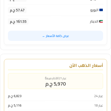
57.47 ج.م
اليورو
161.55 ج.م
الدينار
عرض كافة الأسعار ←
أسعار الذهب الآن
عيار 21 (الأكثر مبيعاً)
5,970 ج.م
عيار 24
6,823 ج.م
عيار 18
5,116 ج.م