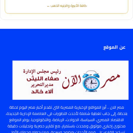
كافة الأعيرة والجنيه الذهب ←
عن الموقع
مصر الان .. أبرز المواقع الإخبارية المصرية التي تقدم أخبار مصر اليوم لحظة
بلحظة، إلى جانب تغطية شاملة لأحدث التطورات في العاصمة الإدارية الجديدة،
الاقتصاد المصري، السياسة، الحوادث، الرياضة، والتكنولوجيا. يوفر الموقع
محتوى إخباري موثوق ومحدث باستمرار، مع تقارير حصرية وتحليلات دقيقة
تساعد القارئ على فهم الأحداث بوضوح وسرعة، مما يجعله وجهتك الأولى