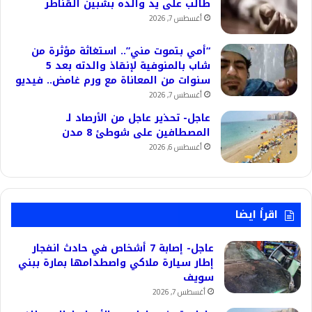
طالب على يد والده بشبين القناطر
أغسطس 7, 2026
“أمي بتموت مني”.. استغاثة مؤثرة من
شاب بالمنوفية لإنقاذ والدته بعد 5
سنوات من المعاناة مع ورم غامض.. فيديو
أغسطس 7, 2026
عاجل- تحذير عاجل من الأرصاد لـ
المصطافين على شوطئ 8 مدن
أغسطس 6, 2026
اقرأ ايضا
عاجل- إصابة 7 أشخاص في حادث انفجار
إطار سيارة ملاكي واصطدامها بمارة ببني
سويف
أغسطس 7, 2026