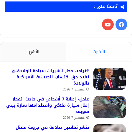
تابعنا على :
فيسبوك
‫YouTube
الأخيرة
الأشهر
#ترامب:حظر تأشيرات سياحة الولادة..و
يُقيد حق اكتساب الجنسية الأمريكية
بالولادة
أغسطس 7, 2026
عاجل- إصابة 7 أشخاص في حادث انفجار
إطار سيارة ملاكي واصطدامها بمارة ببني
سويف
أغسطس 7, 2026
ننشر تفاصيل صادمة في جريمة مقتل