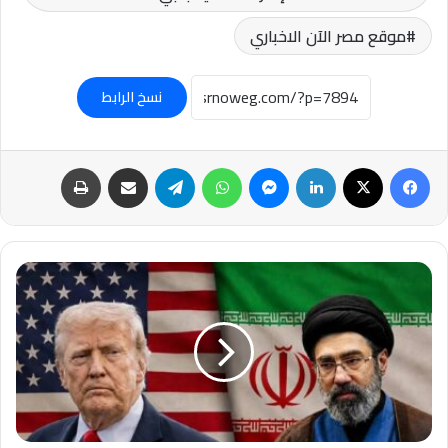
موقع مصر الآن الاخباري
نسخ الرابط
فيسبوك
‫X
لينكدإن
ماسنجر
واتساب
تيلقرام
مشاركة عبر البريد
طباعة
عاجل-
البيت
الأبيض:
ترامب
وقع
مذكرة
التفاهم
وأُرسلت
صورة