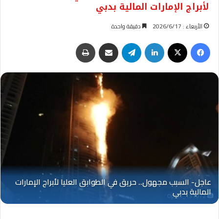
لأبراج الإمارات المالية بدبي
الأربعاء : 2026/6/17
دقيقة واحدة
فيسبوك
‫X
لينكدإن
تيلقرام
مشاركة عبر البريد
طباعة
Oplus_131072