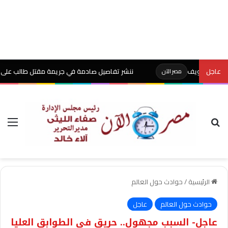
عاجل
ننشر تفاصيل صادمة في جريمة مقتل طالب على يد والده ب
مصر الآن
بحث عن
الق
الرئيسية
/
حوادث حول العالم
حوادث حول العالم
عاجل
عاجل- السبب مجهول.. حريق في الطوابق العليا