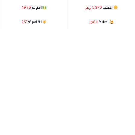
الذهب:
5,970 ج.م
الدولار:
49.75
الصلاة:
الفجر
القاهرة:
26°