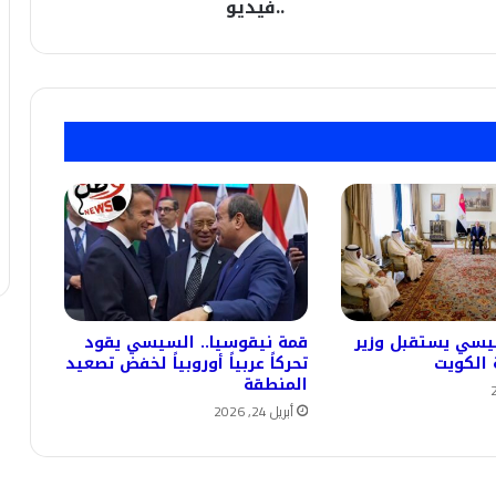
مليون
..فيديو
مشاهدة
..فيديو
يسي يستقبل وزير
قمة نيقوسيا.. السيسي يقود
 الكويت
تحركاً عربياً أوروبياً لخفض تصعيد
المنطقة
أبريل 24, 2026