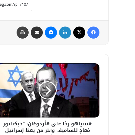
فيسبوك
‫X
لينكدإن
ماسنجر
مشاركة عبر البريد
طباعة
#نتنياهو
ردًا
على
#أردوغان:
"ديكتاتور
مُعادٍ
للسامية..
وآخر
من
#نتنياهو ردًا على #أردوغان: "ديكتاتور
يعظ
إسرائيل
مُعادٍ للسامية.. وآخر من يعظ إسرائيل