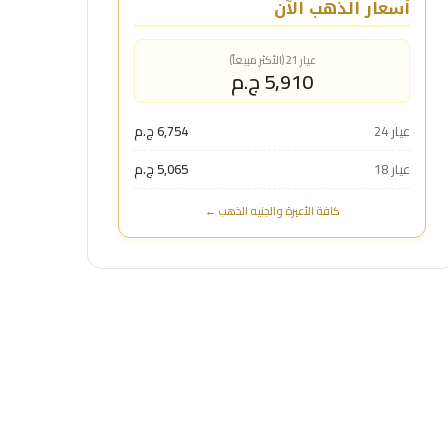
أسعار الذهب الآن
عيار 21 (الأكثر مبيعاً)
5,910 ج.م
عيار 24
6,754 ج.م
عيار 18
5,065 ج.م
كافة الأعيرة والجنيه الذهب ←