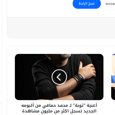
نسخ الرابط
أغنية
"توبة"
لـ
محمد
حماقي
من
ألبومه
الجديد
تسجل
أغنية "توبة" لـ محمد حماقي من ألبومه
اكثر
من
الجديد تسجل اكثر من مليون مشاهدة