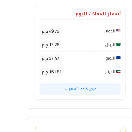
أسعار العملات اليوم
49.75 ج.م
الدولار
13.28 ج.م
الريال
57.47 ج.م
اليورو
161.81 ج.م
الدينار
عرض كافة الأسعار ←