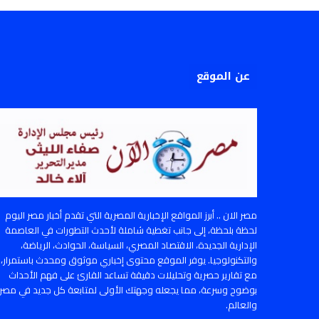
عن الموقع
مصر الان .. أبرز المواقع الإخبارية المصرية التي تقدم أخبار مصر اليوم
لحظة بلحظة، إلى جانب تغطية شاملة لأحدث التطورات في العاصمة
الإدارية الجديدة، الاقتصاد المصري، السياسة، الحوادث، الرياضة،
والتكنولوجيا. يوفر الموقع محتوى إخباري موثوق ومحدث باستمرار،
مع تقارير حصرية وتحليلات دقيقة تساعد القارئ على فهم الأحداث
بوضوح وسرعة، مما يجعله وجهتك الأولى لمتابعة كل جديد في مصر
والعالم.