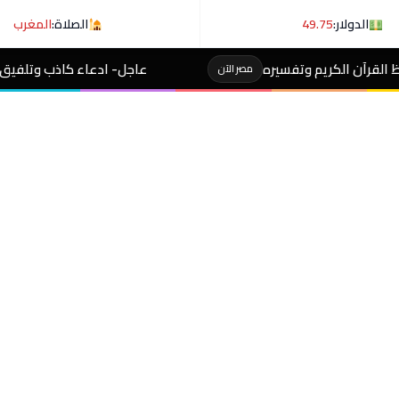
الدولار:
49.75
الصلاة:
المغرب
يره
عاجل- ادعاء كاذب وتلفيق تهمة.. الداخلية تكشف
مصر الآن