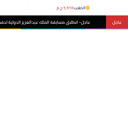
الذهب:
5,910 ج.م
عاجل
عاجل- انطلاق مسابقة الملك عبدالعزيز الدولية لحفظ القرآن الكريم وتفس