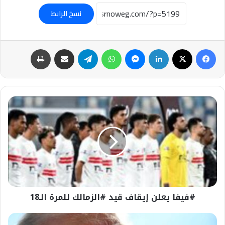
نسخ الرابط
فيسبوك
‫X
لينكدإن
ماسنجر
واتساب
تيلقرام
مشاركة عبر البريد
طباعة
#فيفا
يعلن
إيقاف
قيد
#الزمالك
للمرة
الـ18
#فيفا يعلن إيقاف قيد #الزمالك للمرة الـ18
#ترامب: