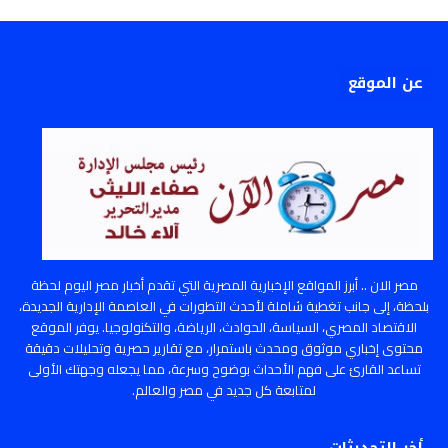
عن الموقع
مصر الان .. أبرز المواقع الإخبارية المصرية التي تقدم أخبار مصر اليوم لحظة
بلحظة، إلى جانب تغطية شاملة لأحدث التطورات في العاصمة الإدارية الجديدة،
الاقتصاد المصري، السياسة، الحوادث، الرياضة، والتكنولوجيا. يوفر الموقع
محتوى إخباري موثوق ومحدث باستمرار، مع تقارير حصرية وتحليلات دقيقة
تساعد القارئ على فهم الأحداث بوضوح وسرعة، مما يجعله وجهتك الأولى
لمتابعة كل جديد في مصر والعالم.