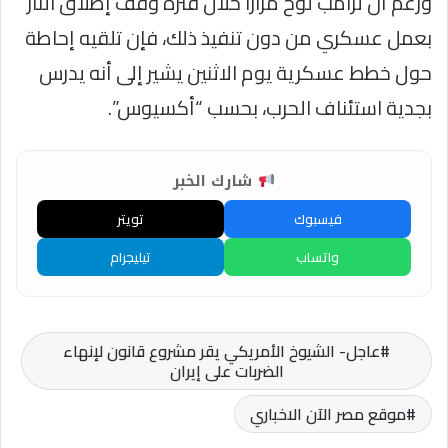
ورغم أن ترامب لوّح مراراً خلال فترة وقف إطلاق النار
بعمل عسكري من دون تنفيذ ذلك، فإن تلقيه إحاطة
حول خطط عسكرية يوم الاثنين يشير إلى أنه يدرس
بجدية استئناف الحرب، بحسب “أكسيوس”.
شارك الخبر
فيسبوك
تويتر
واتساب
تيليجرام
عاجل- الشيوخ الأمريكي يقر مشروع قانون لإنهاء
الضربات على إيران
موقع مصر الآن الاخباري