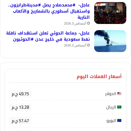
عاجل- #محمدصلاح يصل #مدينةطرابزون..
واستقبال أسطوري بالشماريخ والألعاب
النارية
أغسطس 5, 2026
عاجل- جماعة الحوثي تعلن استهداف ناقلة
نفط سعودية في خليج عدن #الحوثيون
أغسطس 5, 2026
أسعار العملات اليوم
49.75 ج.م
الدولار
13.28 ج.م
الريال
57.47 ج.م
اليورو