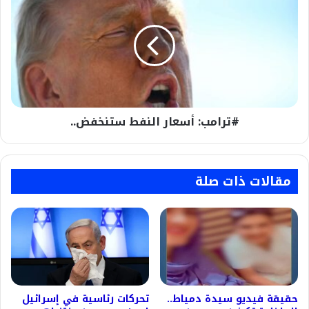
أسعار
النفط
ستنخفض..
#ترامب: أسعار النفط ستنخفض..
مقالات ذات صلة
حقيقة فيديو سيدة دمياط..
تحركات رئاسية في إسرائيل