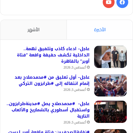
فيسبوك
‫YouTube
الأخيرة
الأشهر
عاجل- ادعاء كاذب وتلفيق تهمة..
الداخلية تكشف حقيقة واقعة “فتاة
أوبر” بالقاهرة
أغسطس 5, 2026
عاجل- أول تعليق من #محمدصلاح بعد
إتمام انتقاله إلى #طرابزون التركي
أغسطس 5, 2026
عاجل- #محمدصلاح يصل #مدينةطرابزون..
واستقبال أسطوري بالشماريخ والألعاب
النارية
أغسطس 5, 2026
#نقابةالصحفيين: فتاة واقعة أوبر ليست