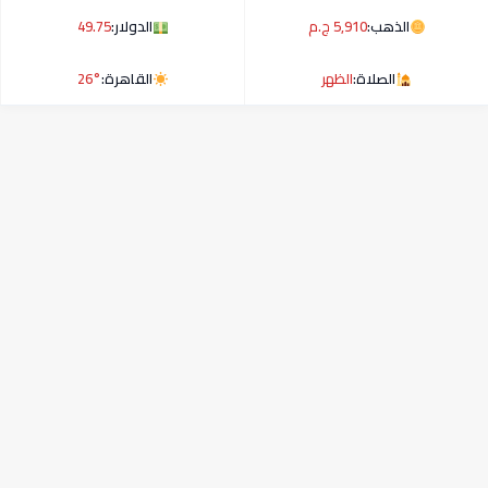
الذهب:
5,910 ج.م
الدولار:
49.75
الصلاة:
الظهر
القاهرة:
26°