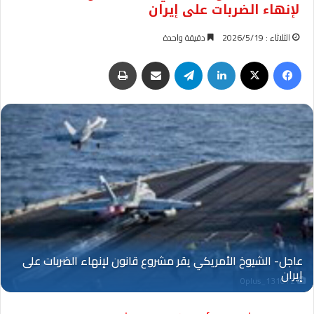
لإنهاء الضربات على إيران
الثلاثاء : 2026/5/19
دقيقة واحدة
فيسبوك
‫X
لينكدإن
تيلقرام
مشاركة عبر البريد
طباعة
Oplus_131072