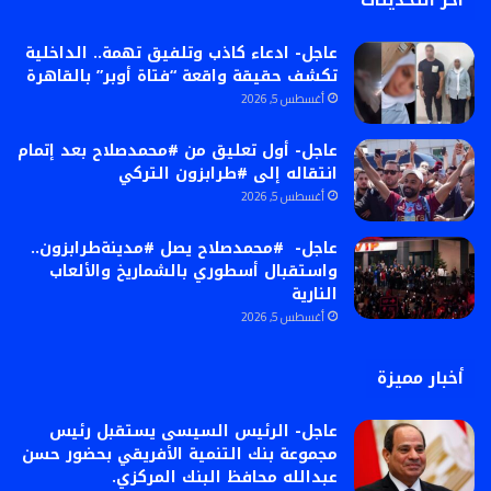
أخر التحديثات
عاجل- ادعاء كاذب وتلفيق تهمة.. الداخلية
تكشف حقيقة واقعة “فتاة أوبر” بالقاهرة
أغسطس 5, 2026
عاجل- أول تعليق من #محمدصلاح بعد إتمام
انتقاله إلى #طرابزون التركي
أغسطس 5, 2026
عاجل- #محمدصلاح يصل #مدينةطرابزون..
واستقبال أسطوري بالشماريخ والألعاب
النارية
أغسطس 5, 2026
أخبار مميزة
عاجل- الرئيس السيسى يستقبل رئيس
مجموعة بنك التنمية الأفريقي بحضور حسن
عبدالله محافظ البنك المركزي.