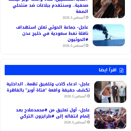
صحفية.. وسنتقدم ببلاغات ضد منتحلي
الصفة
أغسطس 5, 2026
عاجل- جماعة الحوثي تعلن استهداف
ناقلة نفط سعودية في خليج عدن
#الحوثيون
أغسطس 5, 2026
اقرأ ايضا
عاجل- ادعاء كاذب وتلفيق تهمة.. الداخلية
تكشف حقيقة واقعة “فتاة أوبر” بالقاهرة
أغسطس 5, 2026
عاجل- أول تعليق من #محمدصلاح بعد
إتمام انتقاله إلى #طرابزون التركي
أغسطس 5, 2026