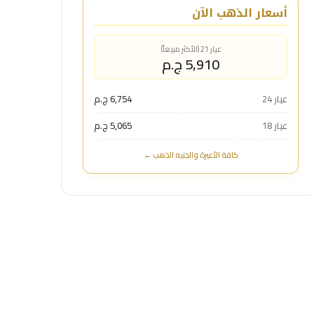
أسعار الذهب الآن
عيار 21 (الأكثر مبيعاً)
5,910 ج.م
عيار 24
6,754 ج.م
عيار 18
5,065 ج.م
كافة الأعيرة والجنيه الذهب ←