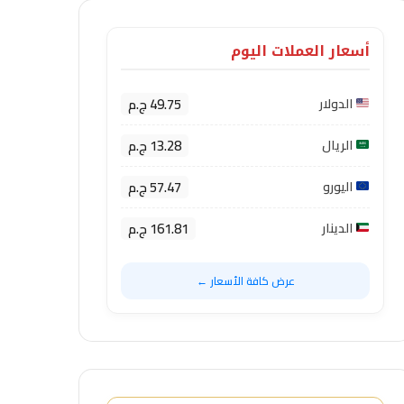
أسعار العملات اليوم
49.75 ج.م
الدولار
13.28 ج.م
الريال
57.47 ج.م
اليورو
161.81 ج.م
الدينار
عرض كافة الأسعار ←