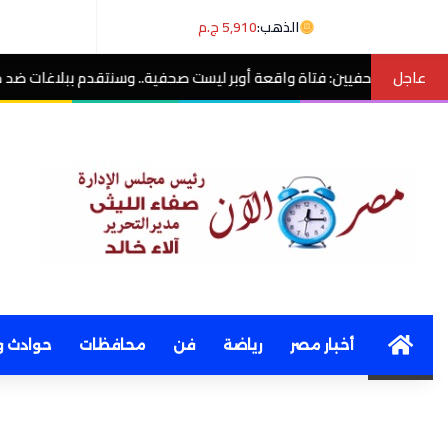
الذهب:
5,910 ج.م
عاجل
واقعة أوبر ليست صحفية.. وسنتقدم ببلاغات ضد منتحلي الصفة
مصر الآن
Home
أخبار مصر
رياضة
فن
محافظات
حوادث و