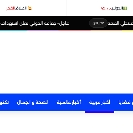
الدولار:
49.75
الصلاة:
الفجر
عاجل- جماعة الحوثي تعلن استهداف ناقلة نفط سعودية في خل
 قضايا
أخبار عربية
أخبار عالمية
الصحة و الجمال
تكنو