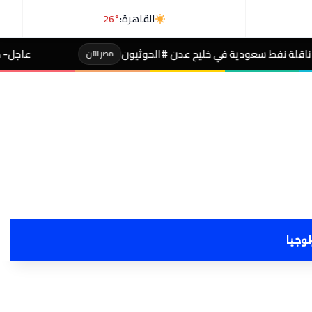
القاهرة:
26°
يج عدن #الحوثيون
عاجل- طالبة صاحبة مجموع 4% بالثانوية تفجر مفاجأة بعد التظلم
مصر الآن
لوجيا