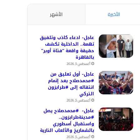
الأخيرة
الأشهر
عاجل- ادعاء كاذب وتلفيق
تهمة.. الداخلية تكشف
حقيقة واقعة “فتاة أوبر”
بالقاهرة
أغسطس 5, 2026
عاجل- أول تعليق من
#محمدصلاح بعد إتمام
انتقاله إلى #طرابزون
التركي
أغسطس 5, 2026
عاجل- #محمدصلاح يصل
#مدينةطرابزون..
واستقبال أسطوري
بالشماريخ والألعاب النارية
أغسطس 5, 2026