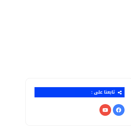
تابعنا على :
فيسبوك
‫YouTube