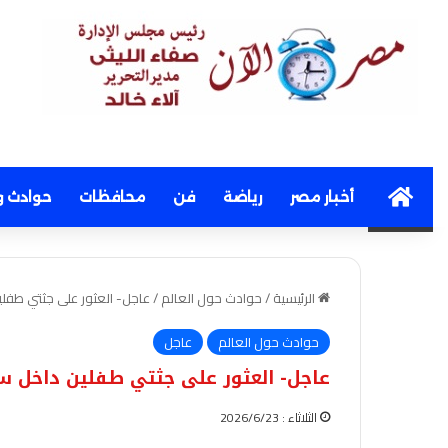
Home
أخبار مصر
رياضة
فن
محافظات
حوادث و
الرئيسية
/
حوادث حول العالم
/
عاجل- العثور على جثتي طفل
حوادث حول العالم
عاجل
عاجل- العثور على جثتي طفلين داخل 
الثلاثاء : 2026/6/23