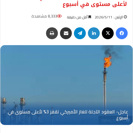
لأعلى مستوى في أسبوع
8,333 مشاهدة
الإثنين : 2026/5/11
أقل من دقيقة
فيسبوك
‫X
لينكدإن
تيلقرام
مشاركة عبر البريد
طباعة
Oplus_131072