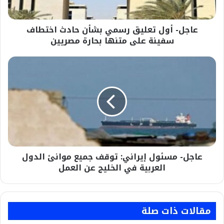
سفينة
على
عاجل- أول تعليق رسمي بشأن حادث اختطاف
متنها
بحارة
سفينة على متنها بحارة مصريين
مصريين
عاجل-
مسئول
إیراني:
توقف
جميع
موانئ
الدول
العربية
في
عاجل- مسئول إیراني: توقف جميع موانئ الدول
الخليج
عن
العربية في الخليج عن العمل
العمل
مقالات ذات صلة