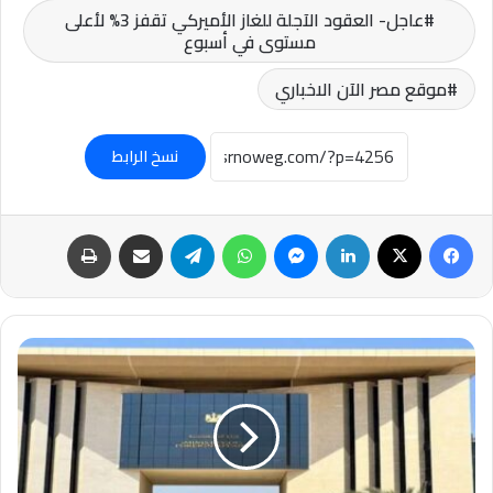
عاجل- العقود الآجلة للغاز الأميركي تقفز 3% لأعلى
مستوى في أسبوع
موقع مصر الآن الاخباري
نسخ الرابط
فيسبوك
‫X
لينكدإن
ماسنجر
واتساب
تيلقرام
مشاركة عبر البريد
طباعة
عاجل-
أول
تعليق
رسمي
بشأن
حادث
اختطاف