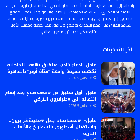
بلحظة، إلى جانب تغطية شاملة لأحدث التطورات في العاصمة الإدارية الجديدة،
الاقتصاد المصري، السياسة، الحوادث، الرياضة، والتكنولوجيا. يوفر الموقع
محتوى إخباري موثوق ومحدث باستمرار، مع تقارير حصرية وتحليلات دقيقة
تساعد القارئ على فهم الأحداث بوضوح وسرعة، مما يجعله وجهتك الأولى
لمتابعة كل جديد في مصر والعالم.
أخر التحديثات
عاجل- ادعاء كاذب وتلفيق تهمة.. الداخلية
تكشف حقيقة واقعة “فتاة أوبر” بالقاهرة
أغسطس 5, 2026
عاجل- أول تعليق من #محمدصلاح بعد إتمام
انتقاله إلى #طرابزون التركي
أغسطس 5, 2026
عاجل- #محمدصلاح يصل #مدينةطرابزون..
واستقبال أسطوري بالشماريخ والألعاب
النارية