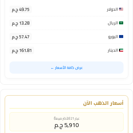
49.75 ج.م
الدولار
13.28 ج.م
الريال
57.47 ج.م
اليورو
161.81 ج.م
الدينار
عرض كافة الأسعار ←
أسعار الذهب الآن
عيار 21 (الأكثر مبيعاً)
5,910 ج.م