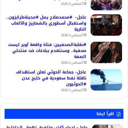
أغسطس 5, 2026
عاجل- #محمدصلاح يصل #مدينةطرابزون..
واستقبال أسطوري بالشماريخ والألعاب
النارية
أغسطس 5, 2026
#نقابةالصحفيين: فتاة واقعة أوبر ليست
صحفية.. وسنتقدم ببلاغات ضد منتحلي
الصفة
أغسطس 5, 2026
عاجل- جماعة الحوثي تعلن استهداف
ناقلة نفط سعودية في خليج عدن
#الحوثيون
أغسطس 5, 2026
اقرأ ايضا
عاجل- ادعاء كاذب وتلفيق تهمة.. الداخلية