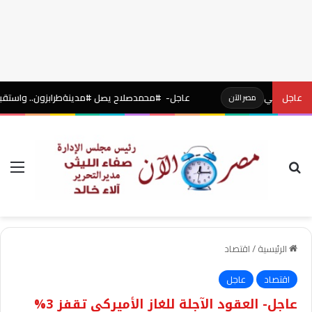
لتركي
عاجل
عاجل- #محمدصلاح يصل #مدينةطرابزون.. واستقبال أسطور
مصر الآن
بحث عن
الق
الرئيسية
/
اقتصاد
اقتصاد
عاجل
عاجل- العقود الآجلة للغاز الأميركي تقفز 3%