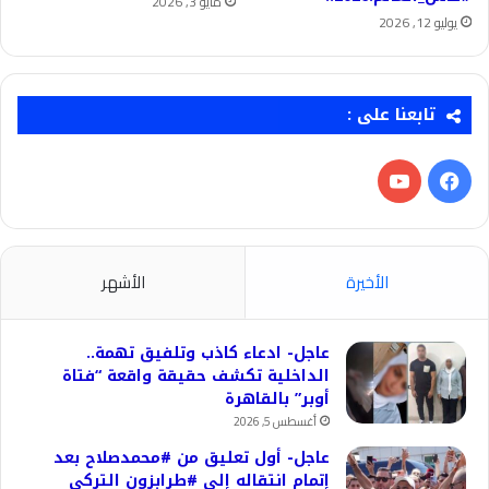
مايو 3, 2026
يوليو 12, 2026
تابعنا على :
فيسبوك
‫YouTube
الأخيرة
الأشهر
عاجل- ادعاء كاذب وتلفيق تهمة..
الداخلية تكشف حقيقة واقعة “فتاة
أوبر” بالقاهرة
أغسطس 5, 2026
عاجل- أول تعليق من #محمدصلاح بعد
إتمام انتقاله إلى #طرابزون التركي