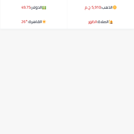
الذهب:
5,910 ج.م
الدولار:
49.75
الصلاة:
الظهر
القاهرة:
26°