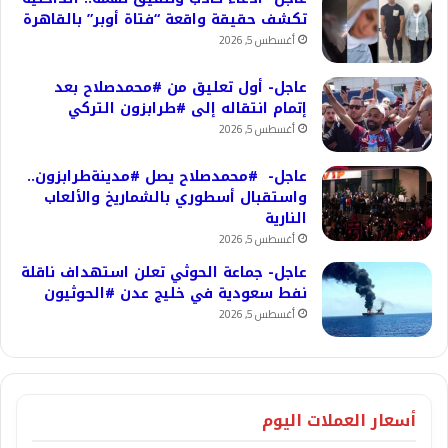
تكشف حقيقة واقعة “فتاة أوبر” بالقاهرة
أغسطس 5, 2026
عاجل- أول تعليق من #محمدصلاح بعد
إتمام انتقاله إلى #طرابزون التركي
أغسطس 5, 2026
عاجل- #محمدصلاح يصل #مدينةطرابزون..
واستقبال أسطوري بالشماريخ والألعاب
النارية
أغسطس 5, 2026
عاجل- جماعة الحوثي تعلن استهداف ناقلة
نفط سعودية في خليج عدن #الحوثيون
أغسطس 5, 2026
أسعار العملات اليوم