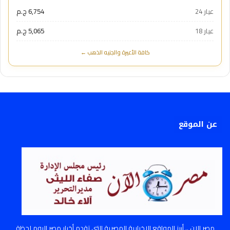
عيار 24
6,754 ج.م
عيار 18
5,065 ج.م
كافة الأعيرة والجنيه الذهب ←
عن الموقع
مصر الان .. أبرز المواقع الإخبارية المصرية التي تقدم أخبار مصر اليوم لحظة