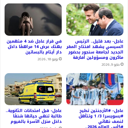
عاجل- بعد قليل.. الرئيس
في قرار عاجل ضد 4 متهمين
السيسي يشهد افتتاح المقر
بهتك عرض 14 مراهقًا داخل
الجديد لجامعة سنجور بحضور
دار أيتام بالبساتين
ماكرون ومسؤولين أفارقة
يونيو 18, 2026
مايو 9, 2026
عاجل- #الأرجنتين تطيح
عاجل- قبل امتحانات الثانوية..
#بسويسرا 3/ 1 وتتأهل
طالبة تنهي حياتها شنقًا
لنصف نهائي
داخل منزل الأسرة بالفيوم
#كأس_العالم.2026..