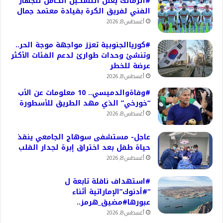
#الزمالك يعلن التشكيل الكامل للجهاز
الفني لفريق الكرة بقيادة معتمد جمال
أغسطس 8, 2026
#كورياالجنوبية تعزز مواجهة موجة الحر..
وتنشئ وحدات طوارئ لدعم الفئات الأكثر
عرضة للخطر
أغسطس 8, 2026
#وفاةوالدميسي.. 10 معلومات عن الأب
“خورخي” الذي مهد الطريق للأسطورة
أغسطس 8, 2026
عاجل- مستشفى سوهاج الجامعي ينقذ
حياة طفل بعد اختراق إبرة لجدار القلب
أغسطس 8, 2026
#استهداف ناقلة تابعة ل
“#أدنوك”الإماراتية أثناء
عبورها#مضيق_هرمز..
أغسطس 8, 2026