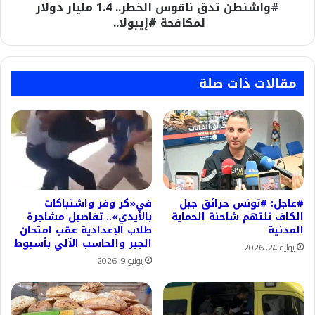
#واشنطن تدق ناقوس الخطر.. 1.4 مليار دولار
لمكافحة #إيبولا..
مقالات ذات صلة
#عاجل: #تونس حرائق جبل
في«كر وفر واشتباكات
الكاف تلتهم شاحنة الحماية
بالأيدي».. تفاصيل مشاجرة
المدنية
طلاب الإعدادية عقب امتحان
الجبر والحاسب الآلي بأسيوط
يوليو 24, 2026
يونيو 9, 2026