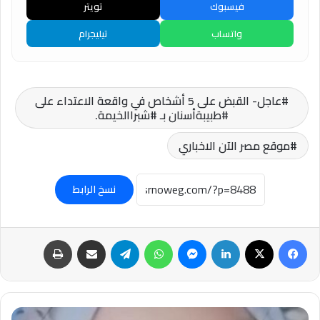
فيسبوك
تويتر
واتساب
تيليجرام
عاجل- القبض على 5 أشخاص في واقعة الاعتداء على
#طبيبةأسنان بـ #شبراالخيمة.
موقع مصر الآن الاخباري
نسخ الرابط
فيسبوك
‫X
لينكدإن
ماسنجر
واتساب
تيلقرام
مشاركة عبر البريد
طباعة
تفاصيل