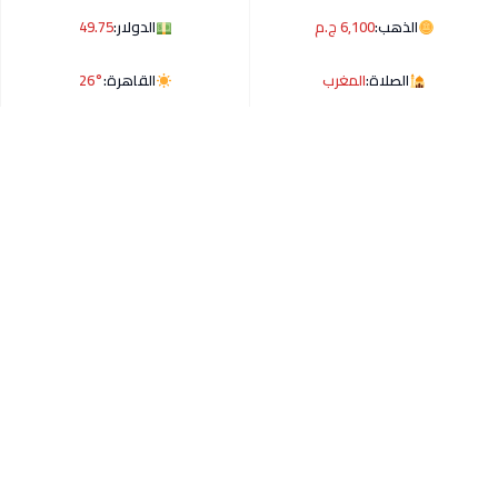
الذهب:
6,100 ج.م
الدولار:
49.75
الصلاة:
المغرب
القاهرة:
26°