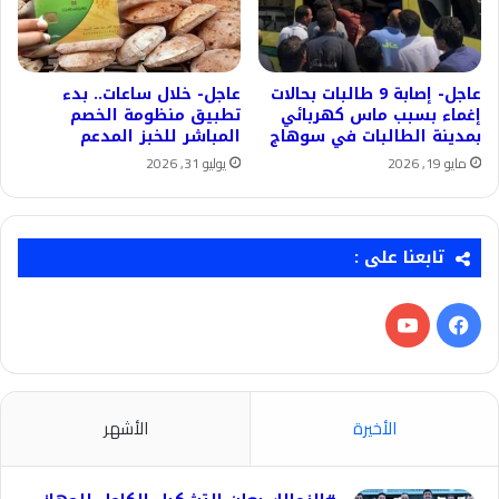
عاجل- إصابة 9 طالبات بحالات
عاجل- خلال ساعات.. بدء
إغماء بسبب ماس كهربائي
تطبيق منظومة الخصم
بمدينة الطالبات في سوهاج
المباشر للخبز المدعم
مايو 19, 2026
يوليو 31, 2026
تابعنا على :
فيسبوك
‫YouTube
الأخيرة
الأشهر