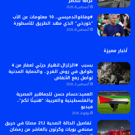
عرضة للخطر
أغسطس 8, 2026
#وفاةوالدميسي.. 10 معلومات عن الأب
“خورخي” الذي مهد الطريق للأسطورة
أغسطس 8, 2026
أخبار مميزة
بسبب #الزلزال:انهيار جزئي لعقار من 4
طوابق في روض الفرج.. والحماية المدنية
تواصل رفع الأنقاض
أغسطس 3, 2026
العميد:حسام حسن للجماهير المصرية
والفلسطينية والعربية: “هنيئًا لكم”..
فيديو
يوليو 4, 2026
تفاصيل الحالة الصحية لـ21 مصابًا في حريق
مصنعي بويات وكرتون بالعاشر من رمضان