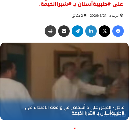
على #طبيبةأسنان بـ #شبراالخيمة.
الأربعاء : 2026/6/24
2 دقائق
فيسبوك
‫X
لينكدإن
تيلقرام
مشاركة عبر البريد
طباعة
Oplus_131072