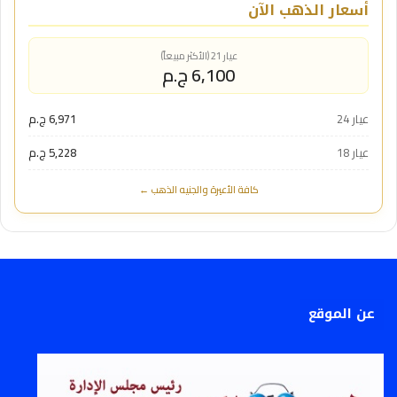
أسعار الذهب الآن
عيار 21 (الأكثر مبيعاً)
6,100 ج.م
عيار 24
6,971 ج.م
عيار 18
5,228 ج.م
كافة الأعيرة والجنيه الذهب ←
عن الموقع