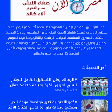
مصر الان .. أبرز المواقع الإخبارية المصرية التي تقدم أخبار مصر اليوم لحظة
بلحظة، إلى جانب تغطية شاملة لأحدث التطورات في العاصمة الإدارية الجديدة،
الاقتصاد المصري، السياسة، الحوادث، الرياضة، والتكنولوجيا. يوفر الموقع
محتوى إخباري موثوق ومحدث باستمرار، مع تقارير حصرية وتحليلات دقيقة
تساعد القارئ على فهم الأحداث بوضوح وسرعة، مما يجعله وجهتك الأولى
لمتابعة كل جديد في مصر والعالم.
أخر التحديثات
#الزمالك يعلن التشكيل الكامل للجهاز
الفني لفريق الكرة بقيادة معتمد جمال
أغسطس 8, 2026
#كورياالجنوبية تعزز مواجهة موجة الحر..
وتنشئ وحدات طوارئ لدعم الفئات الأكثر