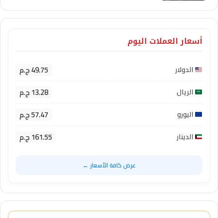
أسعار العملات اليوم
49.75 ج.م
الدولار
13.28 ج.م
الريال
57.47 ج.م
اليورو
161.55 ج.م
الدينار
عرض كافة الأسعار ←