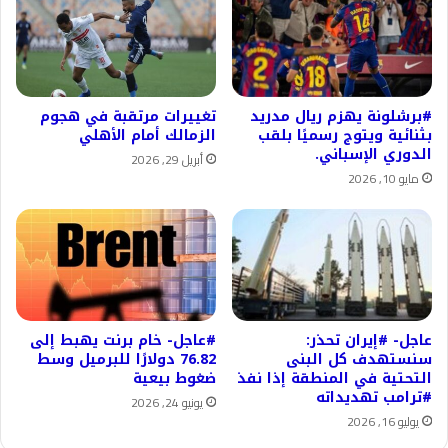
#برشلونة يهزم ريال مدريد
تغييرات مرتقبة في هجوم
بثنائية ويتوج رسميًا بلقب
الزمالك أمام الأهلي
الدوري الإسباني.
أبريل 29, 2026
مايو 10, 2026
عاجل- #إيران تحذر:
#عاجل- خام برنت يهبط إلى
سنستهدف كل البنى
76.82 دولارًا للبرميل وسط
التحتية في المنطقة إذا نفذ
ضغوط بيعية
#ترامب تهديداته
يونيو 24, 2026
يوليو 16, 2026