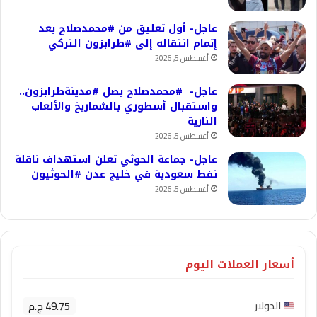
عاجل- أول تعليق من #محمدصلاح بعد
إتمام انتقاله إلى #طرابزون التركي
أغسطس 5, 2026
عاجل- #محمدصلاح يصل #مدينةطرابزون..
واستقبال أسطوري بالشماريخ والألعاب
النارية
أغسطس 5, 2026
عاجل- جماعة الحوثي تعلن استهداف ناقلة
نفط سعودية في خليج عدن #الحوثيون
أغسطس 5, 2026
أسعار العملات اليوم
49.75 ج.م
الدولار