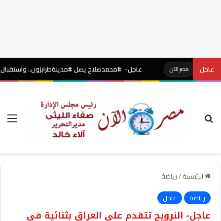
عاجل
عاجل- #محمدصلاح يصل #مدينةطرابزون.. واستقبال أسطوري بال
مصر الآن
بحث عن
الق
الرئيسية
/
رياضة
رياضة
عاجل
عاجل- النرويج تتقدم على العراق بثنائية في