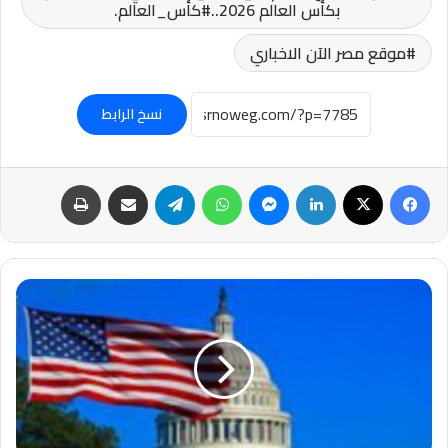
بكأس العالم 2026..#كأس_العالم.
موقع مصر الآن الاخباري
نسخ الرابط
فيسبوك
‫X
لينكدإن
ماسنجر
واتساب
تيلقرام
مشاركة عبر البريد
طباعة
#عاجل-
إحباط
مخطط
لاستهداف
فعالية
رياضية
في
البيت