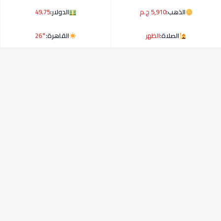
الذهب:
5,910 ج.م
الدولار:
49.75
الصلاة:
الظهر
القاهرة:
26°