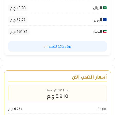
13.28 ج.م
الريال
57.47 ج.م
اليورو
161.81 ج.م
الدينار
عرض كافة الأسعار ←
أسعار الذهب الآن
عيار 21 (الأكثر مبيعاً)
5,910 ج.م
عيار 24
6,754 ج.م