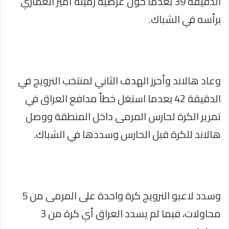
الدقيقة 39 بعدما حول عرضية زميله أمير العماري
برأسه في الشباك.
وعاد هالاند وأحرز الهدف الثاني لمنتخب النرويج في
الدقيقة 42 بعدما استغل خطأ مدافع العراق في
تمرير الكرة لحارس المرمى داخل المنطقة ووصل
هالاند للكرة قبل الحارس وسددها في الشباك.
وسدد لاعبو النرويج كرة واحدة على المرمى من 5
محاولات، فيما لم يسدد العراق أي كرة من 3