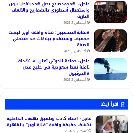
عاجل- #محمدصلاح يصل #مدينةطرابزون..
واستقبال أسطوري بالشماريخ والألعاب
النارية
أغسطس 5, 2026
#نقابةالصحفيين: فتاة واقعة أوبر ليست
صحفية.. وسنتقدم ببلاغات ضد منتحلي
الصفة
أغسطس 5, 2026
عاجل- جماعة الحوثي تعلن استهداف
ناقلة نفط سعودية في خليج عدن
#الحوثيون
أغسطس 5, 2026
اقرأ ايضا
عاجل- ادعاء كاذب وتلفيق تهمة.. الداخلية
تكشف حقيقة واقعة “فتاة أوبر” بالقاهرة
أغسطس 5, 2026