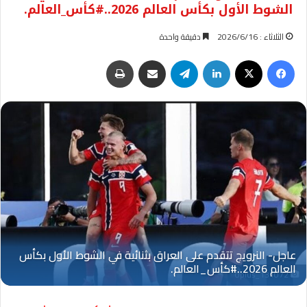
الشوط الأول بكأس العالم 2026..#كأس_العالم.
الثلاثاء : 2026/6/16
دقيقة واحدة
فيسبوك
‫X
لينكدإن
تيلقرام
مشاركة عبر البريد
طباعة
Oplus_131072