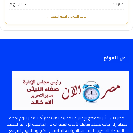
عيار 18
5,065 ج.م
كافة الأعيرة والجنيه الذهب ←
عن الموقع
مصر الان .. أبرز المواقع الإخبارية المصرية التي تقدم أخبار مصر اليوم لحظة
بلحظة، إلى جانب تغطية شاملة لأحدث التطورات في العاصمة الإدارية الجديدة،
الاقتصاد المصري، السياسة، الحوادث، الرياضة، والتكنولوجيا. يوفر الموقع