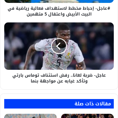
الأبيض
#عاجل- إحباط مخطط لاستهداف فعالية رياضية في
واعتقال
5
البيت الأبيض واعتقال 5 متهمين
متهمين
عاجل-
ضربة
لغانا..
رفض
استئناف
توماس
بارتي
وتأكد
غيابه
عاجل- ضربة لغانا.. رفض استئناف توماس بارتي
عن
مواجهة
وتأكد غيابه عن مواجهة بنما
بنما
مقالات ذات صلة