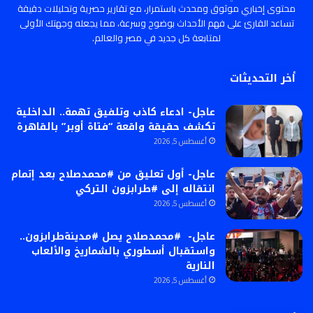
محتوى إخباري موثوق ومحدث باستمرار، مع تقارير حصرية وتحليلات دقيقة
تساعد القارئ على فهم الأحداث بوضوح وسرعة، مما يجعله وجهتك الأولى
لمتابعة كل جديد في مصر والعالم.
أخر التحديثات
عاجل- ادعاء كاذب وتلفيق تهمة.. الداخلية
تكشف حقيقة واقعة “فتاة أوبر” بالقاهرة
أغسطس 5, 2026
عاجل- أول تعليق من #محمدصلاح بعد إتمام
انتقاله إلى #طرابزون التركي
أغسطس 5, 2026
عاجل- #محمدصلاح يصل #مدينةطرابزون..
واستقبال أسطوري بالشماريخ والألعاب
النارية
أغسطس 5, 2026