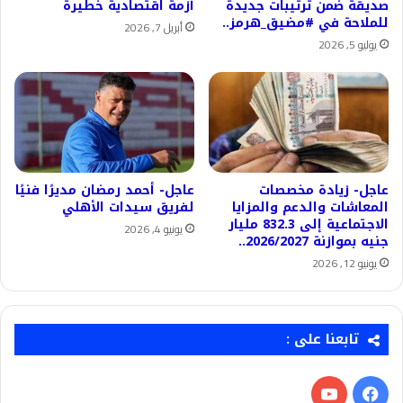
صديقة ضمن ترتيبات جديدة
أزمة اقتصادية خطيرة
للملاحة في #مضيق_هرمز..
أبريل 7, 2026
يوليو 5, 2026
عاجل- زيادة مخصصات
عاجل- أحمد رمضان مديرًا فنيًا
المعاشات والدعم والمزايا
لفريق سيدات الأهلي
الاجتماعية إلى 832.3 مليار
يونيو 4, 2026
جنيه بموازنة 2026/2027..
يونيو 12, 2026
تابعنا على :
فيسبوك
‫YouTube