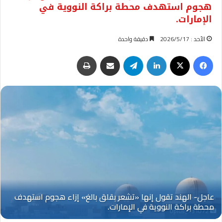
هجوم استهدف محطة براكة النووية في
الإمارات.
الأحد : 2026/5/17
دقيقة واحدة
فيسبوك
‫X
لينكدإن
تيلقرام
مشاركة عبر البريد
طباعة
Oplus_131072