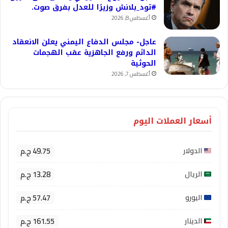
#تود_بلانش وزيرًا للعدل بفرق صوت.
أغسطس 8, 2026
عاجل- مجلس الدفاع اليمني يعلن الانعقاد
الدائم ورفع الجاهزية عقب الهجمات
الحوثية
أغسطس 7, 2026
أسعار العملات اليوم
49.75 ج.م
الدولار
13.28 ج.م
الريال
57.47 ج.م
اليورو
161.55 ج.م
الدينار