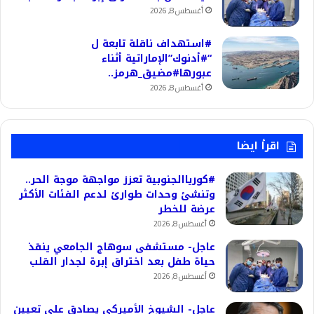
أغسطس 8, 2026
#استهداف ناقلة تابعة ل
“#أدنوك”الإماراتية أثناء
عبورها#مضيق_هرمز..
أغسطس 8, 2026
اقرأ ايضا
#كورياالجنوبية تعزز مواجهة موجة الحر..
وتنشئ وحدات طوارئ لدعم الفئات الأكثر
عرضة للخطر
أغسطس 8, 2026
عاجل- مستشفى سوهاج الجامعي ينقذ
حياة طفل بعد اختراق إبرة لجدار القلب
أغسطس 8, 2026
عاجل- الشيوخ الأميركي يصادق على تعيين