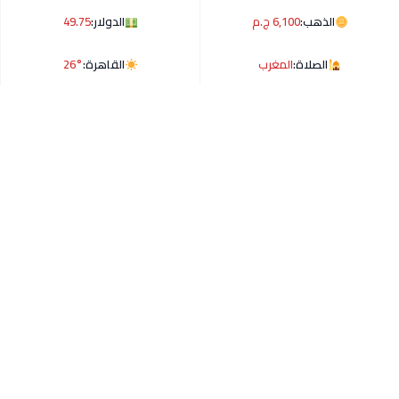
الذهب:
6,100 ج.م
الدولار:
49.75
الصلاة:
المغرب
القاهرة:
26°