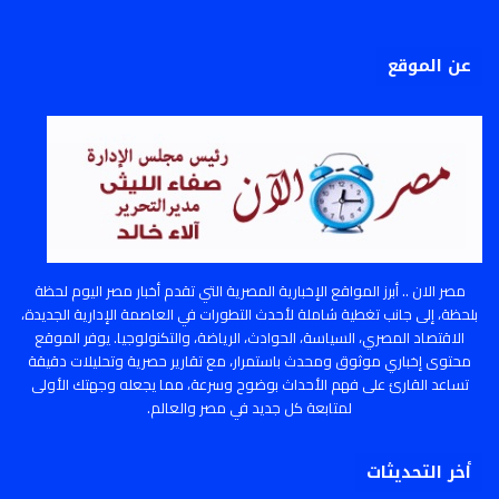
عن الموقع
مصر الان .. أبرز المواقع الإخبارية المصرية التي تقدم أخبار مصر اليوم لحظة
بلحظة، إلى جانب تغطية شاملة لأحدث التطورات في العاصمة الإدارية الجديدة،
الاقتصاد المصري، السياسة، الحوادث، الرياضة، والتكنولوجيا. يوفر الموقع
محتوى إخباري موثوق ومحدث باستمرار، مع تقارير حصرية وتحليلات دقيقة
تساعد القارئ على فهم الأحداث بوضوح وسرعة، مما يجعله وجهتك الأولى
لمتابعة كل جديد في مصر والعالم.
أخر التحديثات