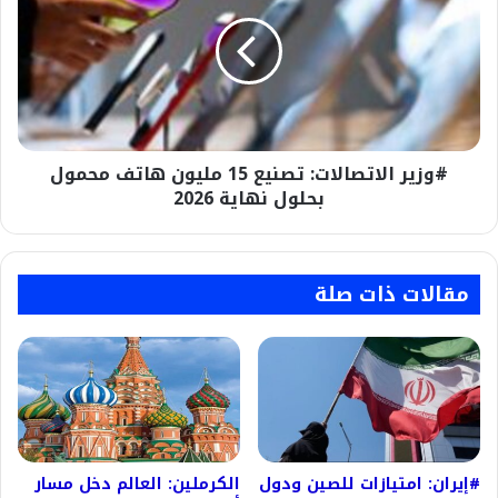
تصنيع
15
مليون
هاتف
محمول
بحلول
نهاية
#وزير الاتصالات: تصنيع 15 مليون هاتف محمول
2026
بحلول نهاية 2026
مقالات ذات صلة
#إيران: امتيازات للصين ودول
الكرملين: العالم دخل مسار