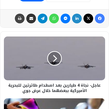
فيسبوك
‫X
لينكدإن
ماسنجر
واتساب
تيلقرام
مشاركة عبر البريد
طباعة
عاجل-
نجاة
4
طيارين
بعد
اصطدام
طائرتين
للبحرية
الأميركية
عاجل- نجاة 4 طيارين بعد اصطدام طائرتين للبحرية
ببعضهما
خلال
الأميركية ببعضهما خلال عرض جوي
عرض
جوي
#وزير
الاتصالات: