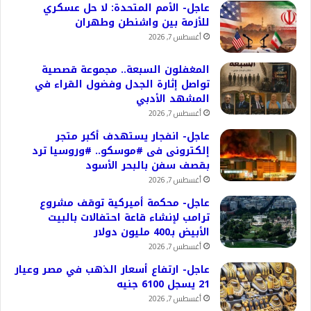
عاجل- الأمم المتحدة: لا حل عسكري
للأزمة بين واشنطن وطهران
أغسطس 7, 2026
المغفلون السبعة.. مجموعة قصصية
تواصل إثارة الجدل وفضول القراء في
المشهد الأدبي
أغسطس 7, 2026
عاجل- انفجار يستهدف أكبر متجر
إلكترونى فى #موسكو.. #وروسيا ترد
بقصف سفن بالبحر الأسود
أغسطس 7, 2026
عاجل- محكمة أميركية توقف مشروع
ترامب لإنشاء قاعة احتفالات بالبيت
الأبيض بـ400 مليون دولار
أغسطس 7, 2026
عاجل- ارتفاع أسعار الذهب في مصر وعيار
21 يسجل 6100 جنيه
أغسطس 7, 2026