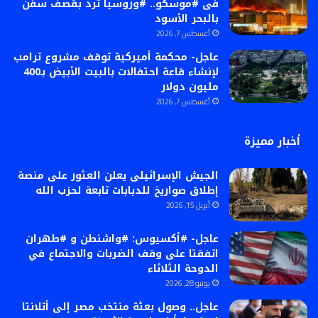
فى #موسكو.. #وروسيا ترد بقصف سفن
بالبحر الأسود
أغسطس 7, 2026
عاجل- محكمة أميركية توقف مشروع ترامب
لإنشاء قاعة احتفالات بالبيت الأبيض بـ400
مليون دولار
أغسطس 7, 2026
أخبار مميزة
الجيش الإسرائيلى يعلن العثور على منصة
إطلاق صواريخ للدبابات تابعة لحزب الله
أبريل 15, 2026
عاجل- #أكسيوس: #واشنطن و #طهران
اتفقتا على وقف الضربات والاجتماع في
الدوحة الثلاثاء
يونيو 28, 2026
عاجل.. وصول بعثة منتخب مصر إلى أتلانتا