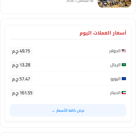
أغسطس 7, 2026
أسعار العملات اليوم
49.75 ج.م
الدولار
13.28 ج.م
الريال
57.47 ج.م
اليورو
161.55 ج.م
الدينار
عرض كافة الأسعار ←