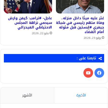
عُثر عليه ميتًا داخل منزله..
عاجل- #ترامب: كيفن وارش
وفاة متهم رئيسي في شبكة
سيحمي نزاهة المجلس
جيفري #إبستين قبل مثوله
الاحتياطي الفيدرالي
أمام القضاء
مايو 22, 2026
يوليو 23, 2026
تابعنا على :
فيسبوك
‫YouTube
الأخيرة
الأشهر