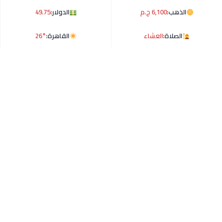
الذهب:
6,100 ج.م
الدولار:
49.75
الصلاة:
العشاء
القاهرة:
26°