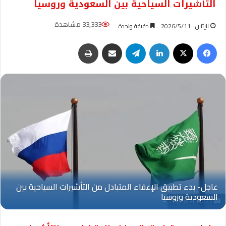
التأشيرات السياحية بين السعودية وروسيا
33,333 مشاهدة
الإثنين : 2026/5/11
دقيقة واحدة
فيسبوك
‫X
لينكدإن
تيلقرام
مشاركة عبر البريد
طباعة
Oplus_131072