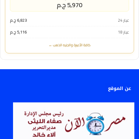
5,970 ج.م
عيار 24
6,823 ج.م
عيار 18
5,116 ج.م
كافة الأعيرة والجنيه الذهب ←
عن الموقع