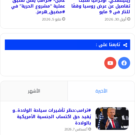
زيلينسكي: أوكرانيا طلبت
عاجل- #ترامب يعلن تعليق
تفاصيل عن عرض روسيا وقفًا
عملية “مشروع الحرية” في
للنار فى 9 مايو
#مضيق_هرمز.
أبريل 30, 2026
مايو 5, 2026
تابعنا على :
فيسبوك
‫YouTube
الأخيرة
الأشهر
#ترامب:حظر تأشيرات سياحة الولادة..و
يُقيد حق اكتساب الجنسية الأمريكية
بالولادة
أغسطس 7, 2026