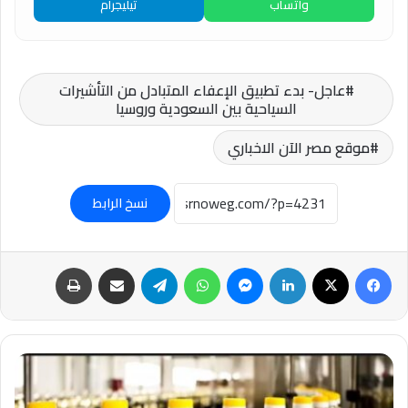
واتساب
تيليجرام
عاجل- بدء تطبيق الإعفاء المتبادل من التأشيرات
السياحية بين السعودية وروسيا
موقع مصر الآن الاخباري
نسخ الرابط
فيسبوك
‫X
لينكدإن
ماسنجر
واتساب
تيلقرام
مشاركة عبر البريد
طباعة
#انخفاض
أسعار
الزيت