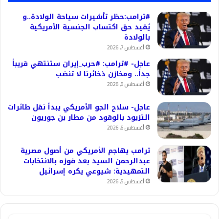
#ترامب:حظر تأشيرات سياحة الولادة..و
يُقيد حق اكتساب الجنسية الأمريكية
بالولادة
أغسطس 7, 2026
عاجل- #ترامب: #حرب_إيران ستنتهي قريباً
جداً.. ومخازن ذخائرنا لا تنضب
أغسطس 6, 2026
عاجل- سلاح الجو الأمريكي يبدأ نقل طائرات
التزيود بالوقود من مطار بن جوريون
أغسطس 6, 2026
ترامب يهاجم الأمريكي من أصول مصرية
عبدالرحمن السيد بعد فوزه بالانتخابات
التمهيدية: شيوعي يكره إسرائيل
أغسطس 5, 2026