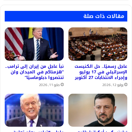
مقالات ذات صلة
عاجل رسميًا.. حل الكنيست
نبأ عاجل من إيران إلى ترامب..
الإسرائيلي في 17 يوليو
“هزمناكم في الميدان ولن
وإجراء الانتخابات 27 أكتوبر
تنتصروا دبلوماسيًا”
يوليو 12, 2026
مايو 11, 2026