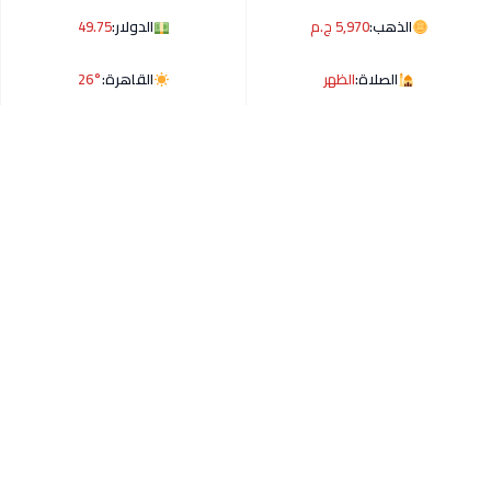
الذهب:
5,970 ج.م
الدولار:
49.75
الصلاة:
الظهر
القاهرة:
26°