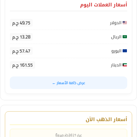
أسعار العملات اليوم
49.75 ج.م
الدولار
13.28 ج.م
الريال
57.47 ج.م
اليورو
161.55 ج.م
الدينار
عرض كافة الأسعار ←
أسعار الذهب الآن
عيار 21 (الأكثر مبيعاً)