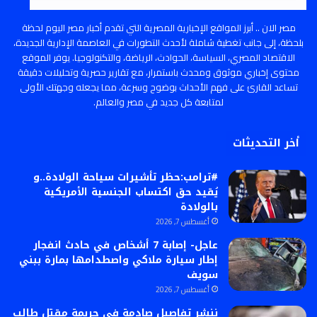
مصر الان .. أبرز المواقع الإخبارية المصرية التي تقدم أخبار مصر اليوم لحظة
بلحظة، إلى جانب تغطية شاملة لأحدث التطورات في العاصمة الإدارية الجديدة،
الاقتصاد المصري، السياسة، الحوادث، الرياضة، والتكنولوجيا. يوفر الموقع
محتوى إخباري موثوق ومحدث باستمرار، مع تقارير حصرية وتحليلات دقيقة
تساعد القارئ على فهم الأحداث بوضوح وسرعة، مما يجعله وجهتك الأولى
لمتابعة كل جديد في مصر والعالم.
أخر التحديثات
#ترامب:حظر تأشيرات سياحة الولادة..و
يُقيد حق اكتساب الجنسية الأمريكية
بالولادة
أغسطس 7, 2026
عاجل- إصابة 7 أشخاص في حادث انفجار
إطار سيارة ملاكي واصطدامها بمارة ببني
سويف
أغسطس 7, 2026
ننشر تفاصيل صادمة في جريمة مقتل طالب