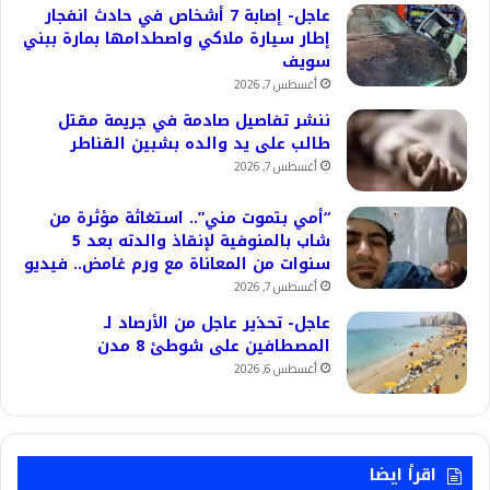
عاجل- إصابة 7 أشخاص في حادث انفجار
إطار سيارة ملاكي واصطدامها بمارة ببني
سويف
أغسطس 7, 2026
ننشر تفاصيل صادمة في جريمة مقتل
طالب على يد والده بشبين القناطر
أغسطس 7, 2026
“أمي بتموت مني”.. استغاثة مؤثرة من
شاب بالمنوفية لإنقاذ والدته بعد 5
سنوات من المعاناة مع ورم غامض.. فيديو
أغسطس 7, 2026
عاجل- تحذير عاجل من الأرصاد لـ
المصطافين على شوطئ 8 مدن
أغسطس 6, 2026
اقرأ ايضا