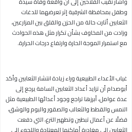
وأشار نقيب الفلاحين إلى أن واقعة وفاة سيدة
وطفل بمحافظة الشرقية إثر تعرضهما للدغات
الثعابين أثارت حالة من الحزن والقلق بين المزارعين،
وزادت من المخاوف بشأن تكرار مثل هذه الحوادث
مع استمرار الموجة الحارة وارتفاع درجات الحرارة.
غياب الأعداء الطبيعية وراء زيادة انتشار الثعابين وأكد
أبوصدام أن تزايد أعداد الثعابين السامة يرجع إلى
عدة عوامل، أبرزها تراجع وجود أعدائها الطبيعية مثل
النمس والقطط والثعالب والصقور والبوم والوشق،
فضلًا عن أعمال تبطين وتطهير الترع، التي دفعت
الثعابين إلى مغادرة أماكنها المعتادة واللجوء إلى