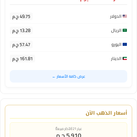
49.75 ج.م
الدولار
13.28 ج.م
الريال
57.47 ج.م
اليورو
161.81 ج.م
الدينار
عرض كافة الأسعار ←
أسعار الذهب الآن
عيار 21 (الأكثر مبيعاً)
5,910 ج.م