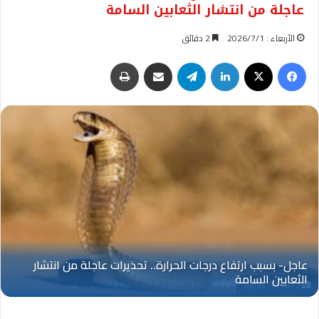
عاجلة من انتشار الثعابين السامة
الأربعاء : 2026/7/1
2 دقائق
فيسبوك
‫X
لينكدإن
تيلقرام
مشاركة عبر البريد
طباعة
Oplus_131072