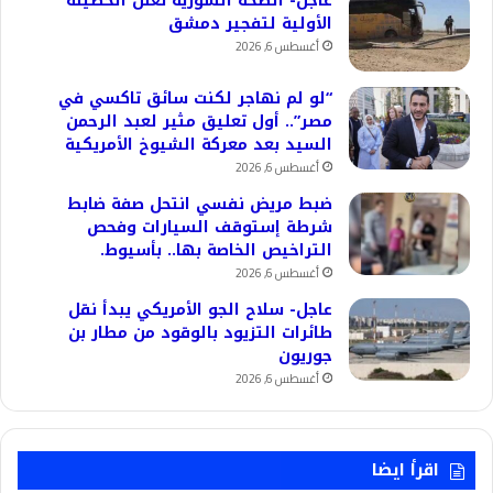
عاجل- الصحة السورية تعلن الحصيلة
الأولية لتفجير دمشق
أغسطس 6, 2026
“لو لم نهاجر لكنت سائق تاكسي في
مصر”.. أول تعليق مثير لعبد الرحمن
السيد بعد معركة الشيوخ الأمريكية
أغسطس 6, 2026
ضبط مريض نفسي انتحل صفة ضابط
شرطة إستوقف السيارات وفحص
التراخيص الخاصة بها.. بأسيوط.
أغسطس 6, 2026
عاجل- سلاح الجو الأمريكي يبدأ نقل
طائرات التزيود بالوقود من مطار بن
جوريون
أغسطس 6, 2026
اقرأ ايضا