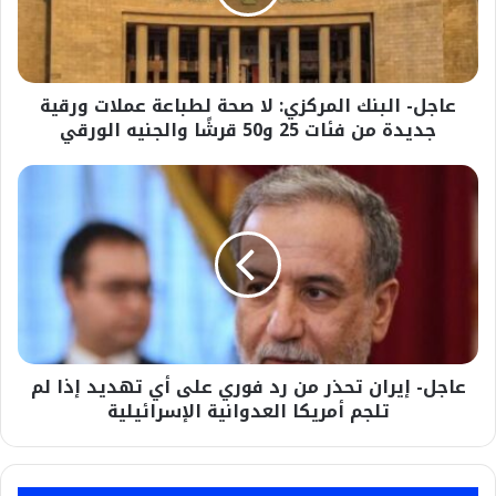
لطباعة
عملات
ورقية
جديدة
عاجل- البنك المركزي: لا صحة لطباعة عملات ورقية
من
فئات
جديدة من فئات 25 و50 قرشًا والجنيه الورقي
25
و50
عاجل-
قرشًا
إيران
والجنيه
تحذر
الورقي
من
رد
فوري
على
أي
تهديد
عاجل- إيران تحذر من رد فوري على أي تهديد إذا لم
إذا
لم
تلجم أمريكا العدوانية الإسرائيلية
تلجم
أمريكا
العدوانية