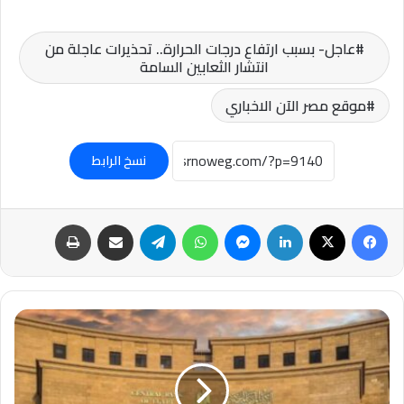
عاجل- بسبب ارتفاع درجات الحرارة.. تحذيرات عاجلة من
انتشار الثعابين السامة
موقع مصر الآن الاخباري
نسخ الرابط
فيسبوك
‫X
لينكدإن
ماسنجر
واتساب
تيلقرام
مشاركة عبر البريد
طباعة
عاجل-
البنك
المركزي:
لا
صحة