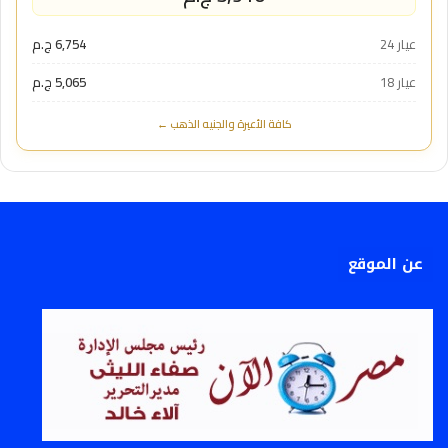
عيار 24
6,754 ج.م
عيار 18
5,065 ج.م
كافة الأعيرة والجنيه الذهب ←
عن الموقع