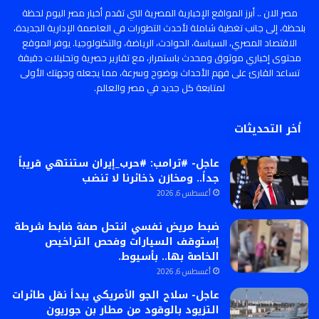
مصر الان .. أبرز المواقع الإخبارية المصرية التي تقدم أخبار مصر اليوم لحظة
بلحظة، إلى جانب تغطية شاملة لأحدث التطورات في العاصمة الإدارية الجديدة،
الاقتصاد المصري، السياسة، الحوادث، الرياضة، والتكنولوجيا. يوفر الموقع
محتوى إخباري موثوق ومحدث باستمرار، مع تقارير حصرية وتحليلات دقيقة
تساعد القارئ على فهم الأحداث بوضوح وسرعة، مما يجعله وجهتك الأولى
لمتابعة كل جديد في مصر والعالم.
أخر التحديثات
عاجل- #ترامب: #حرب_إيران ستنتهي قريباً
جداً.. ومخازن ذخائرنا لا تنضب
أغسطس 6, 2026
ضبط مريض نفسي انتحل صفة ضابط شرطة
إستوقف السيارات وفحص التراخيص
الخاصة بها.. بأسيوط.
أغسطس 6, 2026
عاجل- سلاح الجو الأمريكي يبدأ نقل طائرات
التزيود بالوقود من مطار بن جوريون