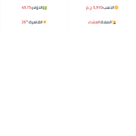
الذهب:
5,910 ج.م
الدولار:
49.75
الصلاة:
العشاء
القاهرة:
26°