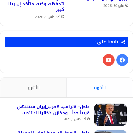
اتحفظت وكنت متأكد إن ربنا
مايو 30, 2026
كبير
أغسطس 1, 2026
تابعنا على :
فيسبوك
‫YouTube
الأخيرة
الأشهر
عاجل- #ترامب: #حرب_إيران ستنتهي
قريباً جداً.. ومخازن ذخائرنا لا تنضب
أغسطس 6, 2026