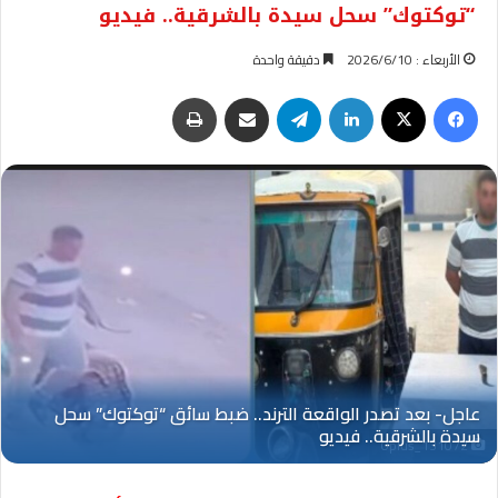
“توكتوك” سحل سيدة بالشرقية.. فيديو
الأربعاء : 2026/6/10
دقيقة واحدة
فيسبوك
‫X
لينكدإن
تيلقرام
مشاركة عبر البريد
طباعة
Oplus_131072