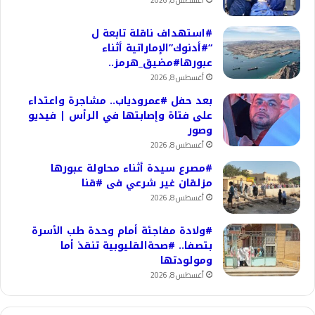
أغسطس 8, 2026
#استهداف ناقلة تابعة ل
“#أدنوك”الإماراتية أثناء
عبورها#مضيق_هرمز..
أغسطس 8, 2026
بعد حفل #عمرودياب.. مشاجرة واعتداء
على فتاة وإصابتها في الرأس | فيديو
وصور
أغسطس 8, 2026
#مصرع سيدة أثناء محاولة عبورها
مزلقان غير شرعي فى #قنا
أغسطس 8, 2026
#ولادة مفاجئة أمام وحدة طب الأسرة
بتصفا.. #صحةالقليوبية تنقذ أما
ومولودتها
أغسطس 8, 2026