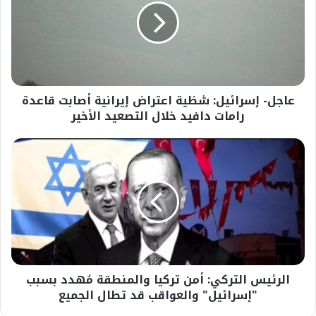
اعتراض
إيرانية
أصابت
قاعدة
رامات
دافيد
عاجل- إسرائيل: شظية اعتراض إيرانية أصابت قاعدة
خلال
التصعيد
رامات دافيد خلال التصعيد الأخير
الأخير
الرئيس
التركي:
أمن
تركيا
والمنطقة
مُهدد
بسبب
"إسرائيل"
والعواقب
الرئيس التركي: أمن تركيا والمنطقة مُهدد بسبب
قد
تطال
"إسرائيل" والعواقب قد تطال الجميع
الجميع