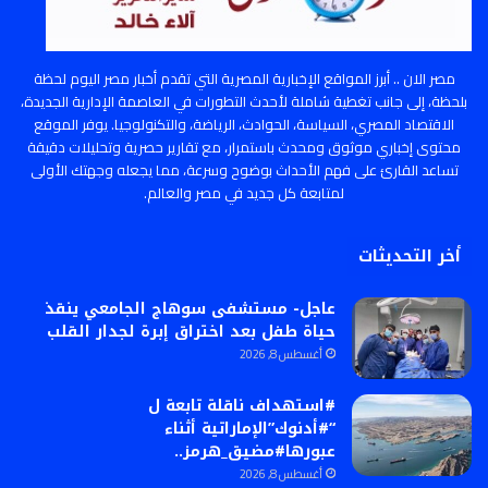
مصر الان .. أبرز المواقع الإخبارية المصرية التي تقدم أخبار مصر اليوم لحظة
بلحظة، إلى جانب تغطية شاملة لأحدث التطورات في العاصمة الإدارية الجديدة،
الاقتصاد المصري، السياسة، الحوادث، الرياضة، والتكنولوجيا. يوفر الموقع
محتوى إخباري موثوق ومحدث باستمرار، مع تقارير حصرية وتحليلات دقيقة
تساعد القارئ على فهم الأحداث بوضوح وسرعة، مما يجعله وجهتك الأولى
لمتابعة كل جديد في مصر والعالم.
أخر التحديثات
عاجل- مستشفى سوهاج الجامعي ينقذ
حياة طفل بعد اختراق إبرة لجدار القلب
أغسطس 8, 2026
#استهداف ناقلة تابعة ل
“#أدنوك”الإماراتية أثناء
عبورها#مضيق_هرمز..
أغسطس 8, 2026