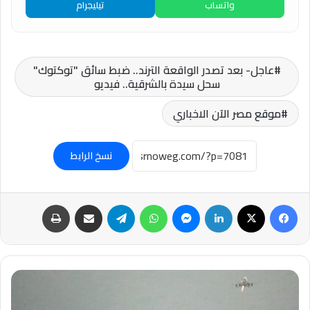
واتساب
تيليجرام
عاجل- بعد تصدر الواقعة الترند.. ضبط سائق "توكتوك"
سحل سيدة بالشرقية.. فيديو
موقع مصر الآن الاخباري
نسخ الرابط
فيسبوك
‫X
لينكدإن
ماسنجر
واتساب
تيلقرام
مشاركة عبر البريد
طباعة
عاجل-
إسرائيل:
شظية