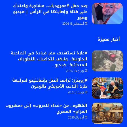
بعد حفل #عمرودياب.. مشاجرة واعتداء
على فتاة وإصابتها في الرأس | فيديو
وصور
أغسطس 8, 2026
أخبار مميزة
#غارة تستهدف مقر قيادة في الضاحية
الجنوبية.. وترقب لتداعيات التطورات
الميدانية.. فيديو..
يونيو 14, 2026
#رويترز: ترامب اتصل بإنفانتينو لمراجعة
طرد اللاعب الأمريكي بالوغون
يوليو 5, 2026
القهوة.. من «غذاء للحروب» إلى «مشروب
المزاج» المصري
أبريل 8, 2026