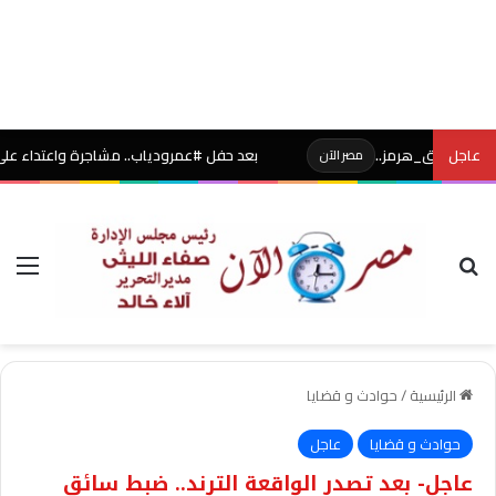
عاجل
ضيق_هرمز..
بعد حفل #عمرودياب.. مشاجرة واعتداء على فتاة وإص
مصر الآن
بحث عن
الق
الرئيسية
/
حوادث و قضايا
حوادث و قضايا
عاجل
عاجل- بعد تصدر الواقعة الترند.. ضبط سائق