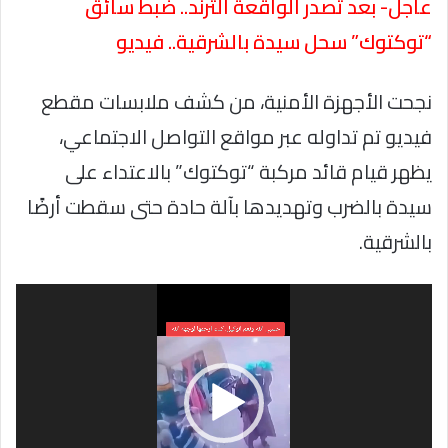
عاجل- بعد تصدر الواقعة الترند.. ضبط سائق
“توكتوك” سحل سيدة بالشرقية.. فيديو
نجحت الأجهزة الأمنية، من كشف ملابسات مقطع
فيديو تم تداوله عبر مواقع التواصل الاجتماعي،
يظهر قيام قائد مركبة “توكتوك” بالاعتداء على
سيدة بالضرب وتهديدها بآلة حادة حتى سقطت أرضًا
بالشرقية.
مشغل
الفيديو