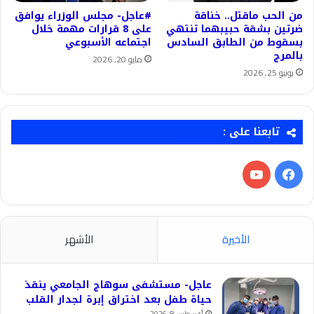
من الحب ماقتل.. خناقة
#عاجل- مجلس الوزراء يوافق
ضرتين بشقة حبيبهما تنتهي
على 8 قرارات مهمة خلال
بسقوط من الطابق السادس
اجتماعه الأسبوعي
بالمرج
مايو 20, 2026
يونيو 25, 2026
تابعنا على :
فيسبوك
‫YouTube
الأخيرة
الأشهر
عاجل- مستشفى سوهاج الجامعي ينقذ
حياة طفل بعد اختراق إبرة لجدار القلب