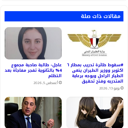
مقالات ذات صلة
#سقوط طائرة تدريب بمطار ٦
عاجل- طالبة صاحبة مجموع
اكتوبر ووزير الطيران ينعى
4% بالثانوية تفجر مفاجأة بعد
الطيار الراحل ويوجه برعاية
التظلم
المتدربه وفتح تحقيق
أغسطس 5, 2026
يونيو 13, 2026