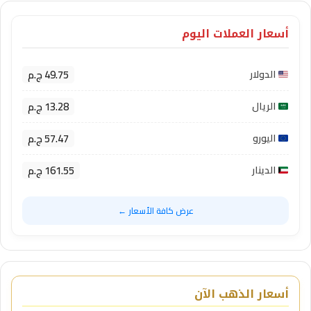
أسعار العملات اليوم
49.75 ج.م
الدولار
13.28 ج.م
الريال
57.47 ج.م
اليورو
161.55 ج.م
الدينار
عرض كافة الأسعار ←
أسعار الذهب الآن