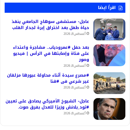
اقرأ ايضا
عاجل- مستشفى سوهاج الجامعي ينقذ
حياة طفل بعد اختراق إبرة لجدار القلب
أغسطس 8, 2026
بعد حفل #عمرودياب.. مشاجرة واعتداء
على فتاة وإصابتها في الرأس | فيديو
وصور
أغسطس 8, 2026
#مصرع سيدة أثناء محاولة عبورها مزلقان
غير شرعي فى #قنا
أغسطس 8, 2026
عاجل- الشيوخ الأميركي يصادق على تعيين
#تود_بلانش وزيرًا للعدل بفرق صوت.
أغسطس 8, 2026