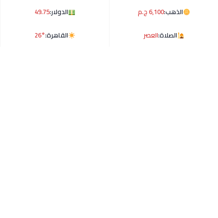
الذهب:
6,100 ج.م
الدولار:
49.75
الصلاة:
العصر
القاهرة:
26°