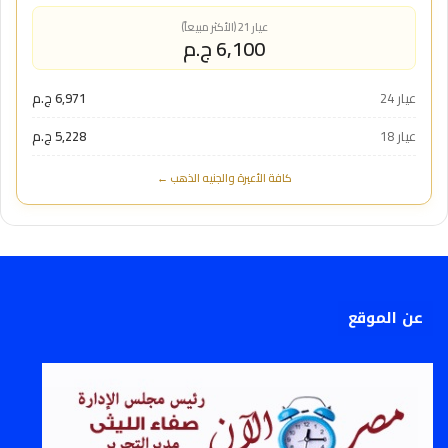
عيار 21 (الأكثر مبيعاً)
6,100 ج.م
عيار 24
6,971 ج.م
عيار 18
5,228 ج.م
كافة الأعيرة والجنيه الذهب ←
عن الموقع