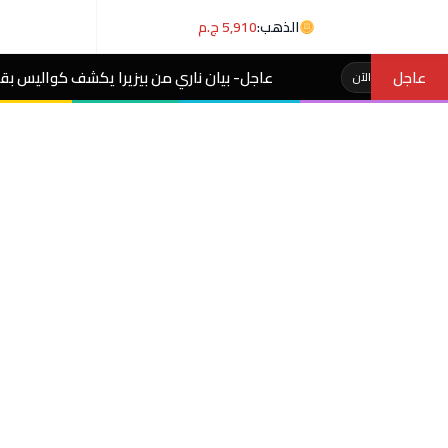
الذهب:
5,910 ج.م
عاجل
اجل- بيان ناري من بيزيرا يكشف كواليس بقائه مع الزمالك وتفاصيل وعود