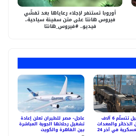
على
أوروبا تستنفر لإجلاء رعاياها بعد تفشّي
متن
سفينة
فيروس هانتا على متن سفينة سياحية..
سياحية..
فيديو.. #فيروس_هانتا
فيديو..
#فيروس_هانتا
عاجل- إسرائيل تتسلّم 6 آلاف
عاجل- مصر للطيران تعلن إعادة
من الذخائر والمعدات
تشغيل رحلاتها الجوية المباشرة
الأميركية العسكرية في آخر 24
بين القاهرة والكويت