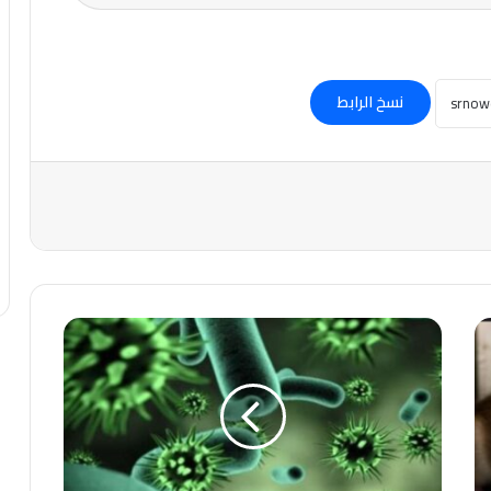
نسخ الرابط
أوروبا
تستنفر
لإجلاء
رعاياها
بعد
تفشّي
فيروس
هانتا