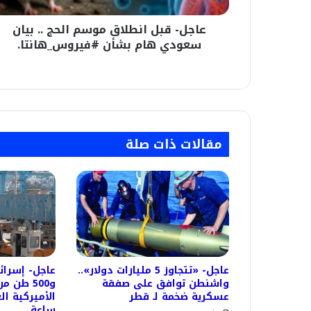
هام
عاجل- قبل انطلاق موسم الحج .. بيان
بشأن
#فيروس_هانتا.
سعودي هام بشأن #فيروس_هانتا.
مقالات ذات صلة
عاجل- «تتجاوز 5 مليارات دولار»..
واشنطن توافق على صفقة
و500 طن 
عسكرية ضخمة لـ قطر
ساعة