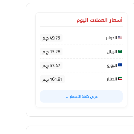
أسعار العملات اليوم
49.75 ج.م
الدولار
13.28 ج.م
الريال
57.47 ج.م
اليورو
161.81 ج.م
الدينار
عرض كافة الأسعار ←