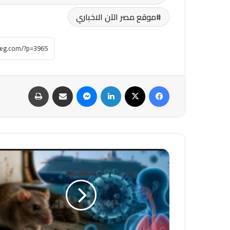
موقع مصر الآن الاخباري
فيسبوك
‫X
لينكدإن
ماسنجر
مشاركة عبر البريد
طباعة
عاجل-
قبل
انطلاق
موسم
الحج
..
بيان
سعودي