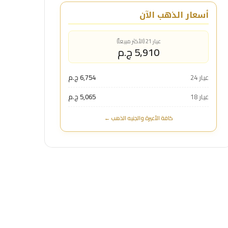
أسعار الذهب الآن
عيار 21 (الأكثر مبيعاً)
5,910 ج.م
عيار 24
6,754 ج.م
عيار 18
5,065 ج.م
كافة الأعيرة والجنيه الذهب ←