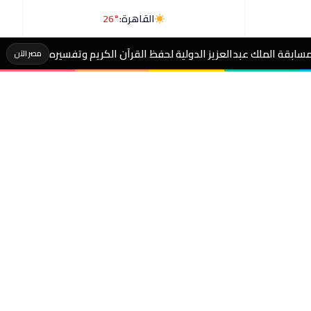
القاهرة:
26°
لية لحفظ القرآن الكريم وتفسيره
عاجل- ادعاء كاذب و
مصر الآن