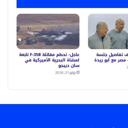
 تفاصيل جلسة
عاجل- تحطم مقاتلة F-35B تابعة
مصر مع أبو ريدة
لمشاة البحرية الأميركية في
سان دييجو
يوليو 31, 2026