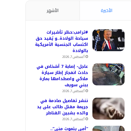
الأخيرة
الأشهر
#ترامب:حظر تأشيرات
سياحة الولادة..و يُقيد حق
اكتساب الجنسية الأمريكية
بالولادة
أغسطس 7, 2026
عاجل- إصابة 7 أشخاص في
حادث انفجار إطار سيارة
ملاكي واصطدامها بمارة
ببني سويف
أغسطس 7, 2026
ننشر تفاصيل صادمة في
جريمة مقتل طالب على يد
والده بشبين القناطر
أغسطس 7, 2026
“أمي بتموت مني”..