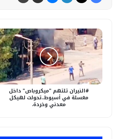
#النيران
تلتهم
"ميكروباص"
داخل
مغسلة
في
أسيوط..تحولت
لهيكل
معدني
#النيران تلتهم "ميكروباص" داخل
وخردة.
مغسلة في أسيوط..تحولت لهيكل
معدني وخردة.