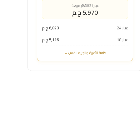
عيار 21 (الأكثر مبيعاً)
5,970 ج.م
عيار 24
6,823 ج.م
عيار 18
5,116 ج.م
كافة الأعيرة والجنيه الذهب ←