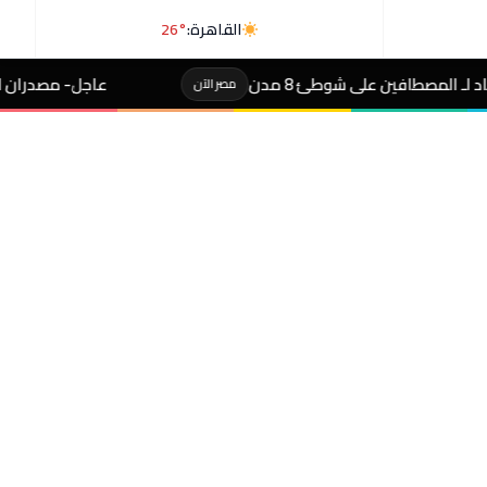
القاهرة:
26°
مدن
عاجل- مصدران لـ«رويترز»: السعودية وباك
مصر الآن