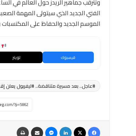
وتترقب جماهير الريدز حول العالم في الساع
الفني الجديد الذي سيتولى المهمة الصعبة
الموسم الجديد والحفاظ على المكتسبات و
ش
فيسبوك
تويتر
عاجل.. بعد مسيرة متناقضة.. #ليفربول يعلن إقال
فيسبوك
‫X
لينكدإن
ماسنجر
مشاركة عبر البريد
طباعة