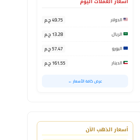
أسعار العملات اليوم
49.75 ج.م
الدولار
13.28 ج.م
الريال
57.47 ج.م
اليورو
161.55 ج.م
الدينار
عرض كافة الأسعار ←
أسعار الذهب الآن