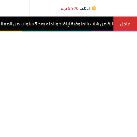
الذهب:
5,970 ج.م
عاجل
 5 سنوات من المعاناة مع ورم غامض.. فيديو