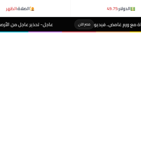
الدولار:
49.75
الصلاة:
الظهر
عاجل- تحذير عاجل من الأرصاد لـ المصطافين على شوطئ 8 
مصر الآن