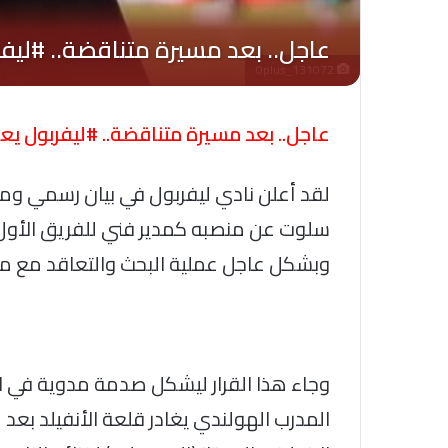
Oplus_131072
عاجل.. بعد مسيرة متناقضة.. #ليفربول يعل
لقد أعلن نادي ليفربول في بيان رسمي ومف
سلوت عن منصبه كمدير فني للفريق الأول لك
وبشكل عاجل عملية البحث والتعاقد مع مدر
وجاء هذا القرار ليشكل صدمة مدوية في الأ
المدرب الهولندي يغادر قلعة الأنفيلد بعد