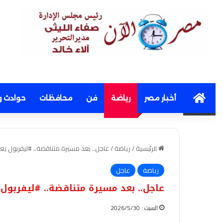
Home
أخبار مصر
رياضة
فن
محافظات
حوادث و
الرئيسية
/
رياضة
/
عاجل.. بعد مسيرة متناقضة.. #ليفربول يعل
رياضة
عاجل
عاجل.. بعد مسيرة متناقضة.. #ليفربول ي
السبت : 2026/5/30