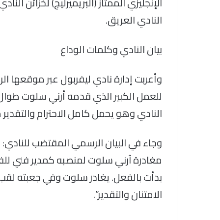
الإنجليزي الممتاز (البريميرليج) لخزائن ال
النادي العريق.
بيان النادي وكلمات الوداع
وأعربت إدارة نادي ليفربول عبر موقعها ا
للعمل الكبير الذي قدمه أرني سلوت طوال 
النادي وهو يحمل كامل الاحترام والتقدير 
وجاء في البيان الرسمي المقتضب للنادي: 
مغادرة آرني سلوت لمنصبه كمدير فني للفري
بدأت بالفعل. يغادر سلوت وفي جعبته لقب ا
الامتنان والتقدير”.