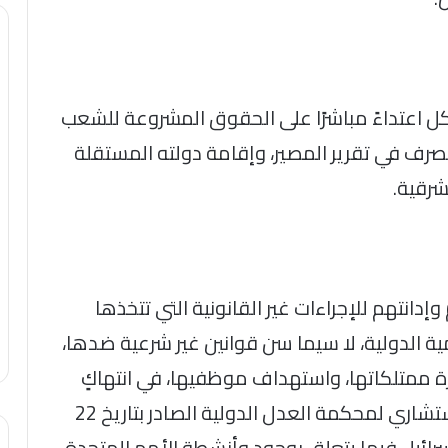
ل اعتداءً مباشرًا على الحقوق المشروعة للشعب
تصرف في تقرير المصير، وإقامة دولته المستقلة
انتهم للإجراءات غير القانونية التي تتخذها
ة الدولية، لا سيما سن قوانين غير شرعية ضدها،
 ممتلكاتها، واستهداف موظفيها، في انتهاكٍ
صارخٍ للقانون الدولي الإنساني، والرأي الاستشاري لمحكمة العدل الدولية الصادر بتاريخ 22
2 بشأن التزامات إسرائيل فيما يتعلق بوجود وأنشطة الأمم المتحدة