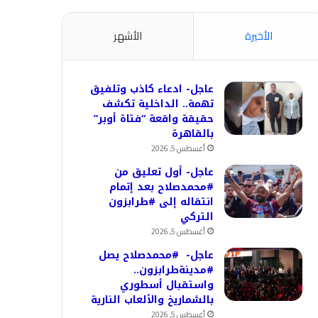
الأخيرة
الأشهر
عاجل- ادعاء كاذب وتلفيق
تهمة.. الداخلية تكشف
حقيقة واقعة “فتاة أوبر”
بالقاهرة
أغسطس 5, 2026
عاجل- أول تعليق من
#محمدصلاح بعد إتمام
انتقاله إلى #طرابزون
التركي
أغسطس 5, 2026
عاجل- #محمدصلاح يصل
#مدينةطرابزون..
واستقبال أسطوري
بالشماريخ والألعاب النارية
أغسطس 5, 2026