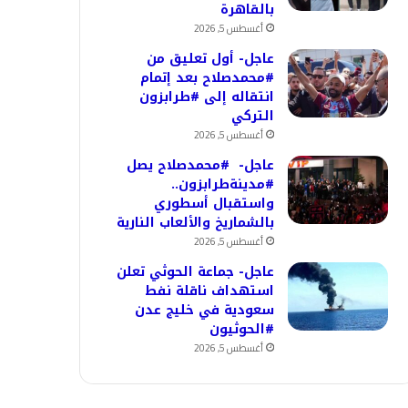
بالقاهرة
أغسطس 5, 2026
عاجل- أول تعليق من
#محمدصلاح بعد إتمام
انتقاله إلى #طرابزون
التركي
أغسطس 5, 2026
عاجل- #محمدصلاح يصل
#مدينةطرابزون..
واستقبال أسطوري
بالشماريخ والألعاب النارية
أغسطس 5, 2026
عاجل- جماعة الحوثي تعلن
استهداف ناقلة نفط
سعودية في خليج عدن
#الحوثيون
أغسطس 5, 2026