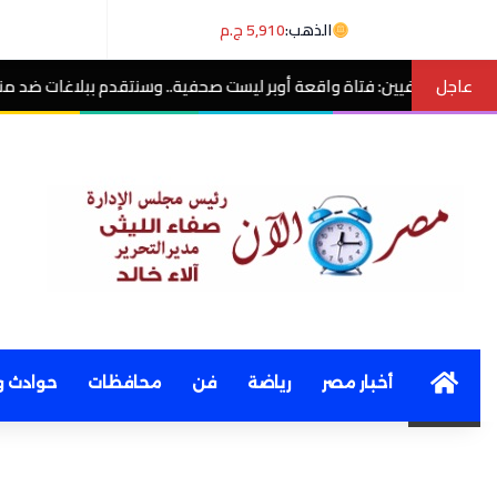
الذهب:
5,910 ج.م
عاجل
ة أوبر ليست صحفية.. وسنتقدم ببلاغات ضد منتحلي الصفة
مصر الآن
Home
أخبار مصر
رياضة
فن
محافظات
حوادث و