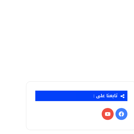
تابعنا على :
فيسبوك
‫YouTube