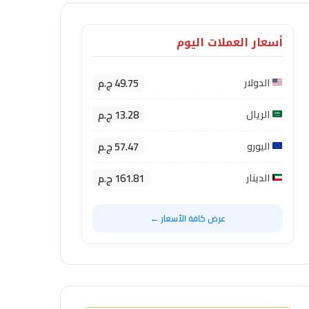
أسعار العملات اليوم
49.75 ج.م
الدولار
13.28 ج.م
الريال
57.47 ج.م
اليورو
161.81 ج.م
الدينار
عرض كافة الأسعار ←