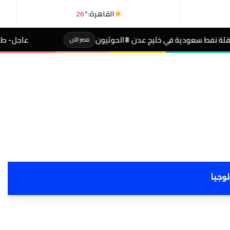
القاهرة:
26°
عدن #الحوثيون
عاجل- طالبة صاحبة مجموع 4% بالثانوية تفجر مفاجأة بعد التظلم
مصر الآن
لوجيا