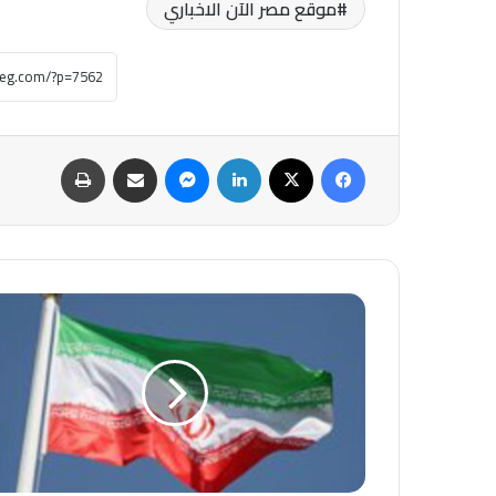
موقع مصر الآن الاخباري
فيسبوك
‫X
لينكدإن
ماسنجر
مشاركة عبر البريد
طباعة
عاجل-
وكالة
مهر:
مسودة
الاتفاق
تستثني
برنامج
إيران
الصاروخي