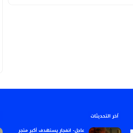
أخر التحديثات
عاجل- انفجار يستهدف أكبر متجر