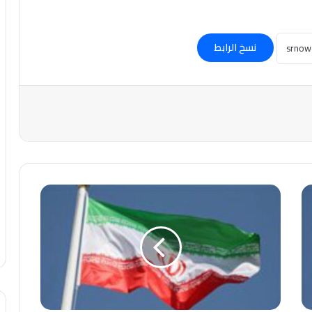
نسخ الرابط
عاجل-
#إيران..
إلغاء
الرحلات
الجوية
حتى
إشعار
آخر
.