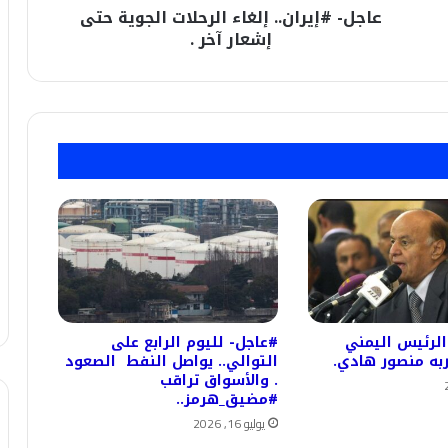
عاجل- #إيران.. إلغاء الرحلات الجوية حتى
إشعار آخر .
الرئيس اليمني
#عاجل- لليوم الرابع على
به منصور هادي.
التوالي.. يواصل النفط الصعود
. والأسواق تراقب
#مضيق_هرمز..
يوليو 16, 2026