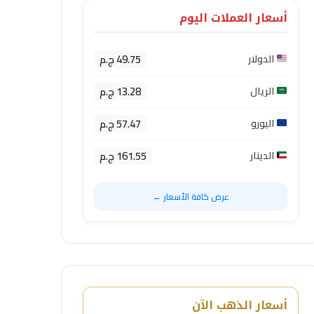
أسعار العملات اليوم
49.75 ج.م
الدولار
13.28 ج.م
الريال
57.47 ج.م
اليورو
161.55 ج.م
الدينار
عرض كافة الأسعار ←
أسعار الذهب الآن