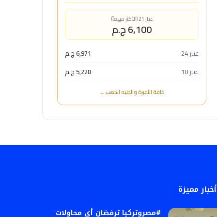
عيار 21 (الأكثر مبيعاً)
6,100 ج.م
عيار 24
6,971 ج.م
عيار 18
5,228 ج.م
كافة الأعيرة والجنيه الذهب ←
أخبار مميزة
#مصروتركيا ترفضان أي محاولات