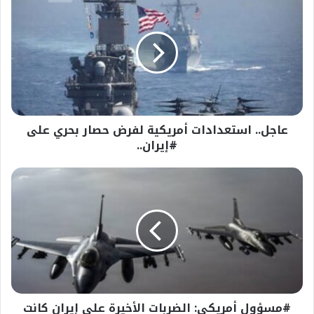
استعدادات
أمريكية
لفرض
حصار
بحري
على
#إيران..
عاجل.. استعدادات أمريكية لفرض حصار بحري على
#إيران..
#مسؤول
أمريكي:
الضربات
الأخيرة
على
إيران
كانت
أقوى
من
#مسؤول أمريكي: الضربات الأخيرة على إيران كانت
السابقة