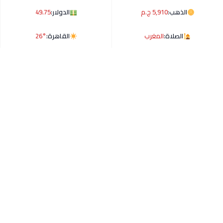
الذهب:
5,910 ج.م
الدولار:
49.75
الصلاة:
المغرب
القاهرة:
26°