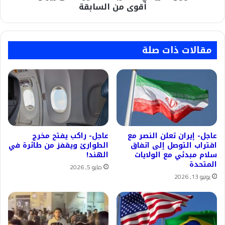
أقوى من السابقة
مقالات ذات صلة
عاجل- إيران تعلن النصر مع
عاجل- راكب يفتح مخرج
اقتراب التوصل إلى اتفاق
الطوارئ ويقفز من طائرة في
سلام مبدئي مع الولايات
الهند!
المتحدة
مايو 5, 2026
يونيو 13, 2026