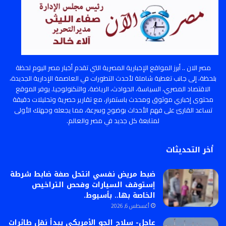
مصر الان .. أبرز المواقع الإخبارية المصرية التي تقدم أخبار مصر اليوم لحظة
بلحظة، إلى جانب تغطية شاملة لأحدث التطورات في العاصمة الإدارية الجديدة،
الاقتصاد المصري، السياسة، الحوادث، الرياضة، والتكنولوجيا. يوفر الموقع
محتوى إخباري موثوق ومحدث باستمرار، مع تقارير حصرية وتحليلات دقيقة
تساعد القارئ على فهم الأحداث بوضوح وسرعة، مما يجعله وجهتك الأولى
لمتابعة كل جديد في مصر والعالم.
أخر التحديثات
ضبط مريض نفسي انتحل صفة ضابط شرطة
إستوقف السيارات وفحص التراخيص
الخاصة بها.. بأسيوط.
أغسطس 6, 2026
عاجل- سلاح الجو الأمريكي يبدأ نقل طائرات