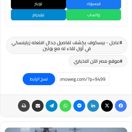
فيسبوك
تويتر
واتساب
تيليجرام
عاجل - بيسكوف يكشف تفاصيل جدال افتعله زيلينسكي
في أول لقاء له مع بوتين
موقع مصر الآن الاخباري
نسخ الرابط
فيسبوك
‫X
لينكدإن
ماسنجر
واتساب
تيلقرام
مشاركة عبر البريد
طباعة
عاجل..