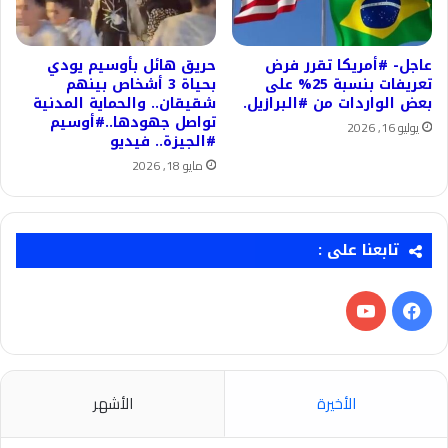
عاجل- #أمريكا تقرر فرض
حريق هائل بأوسيم يودي
تعريفات بنسبة 25% على
بحياة 3 أشخاص بينهم
بعض الواردات من #البرازيل.
شقيقان.. والحماية المدنية
تواصل جهودها..#أوسيم
يوليو 16, 2026
#الجيزة.. فيديو
مايو 18, 2026
تابعنا على :
فيسبوك
‫YouTube
الأخيرة
الأشهر