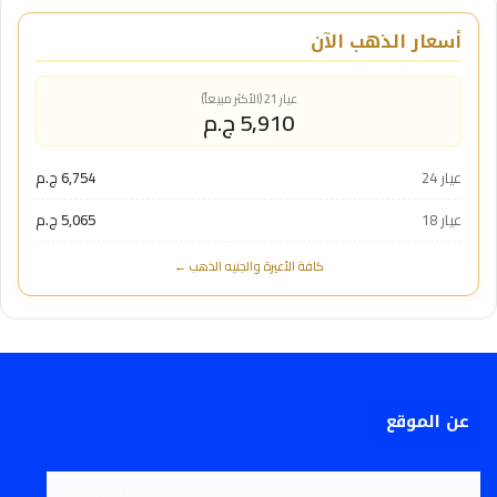
أسعار الذهب الآن
عيار 21 (الأكثر مبيعاً)
5,910 ج.م
عيار 24
6,754 ج.م
عيار 18
5,065 ج.م
كافة الأعيرة والجنيه الذهب ←
عن الموقع