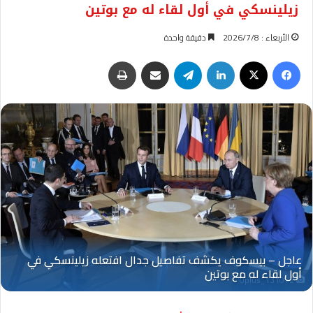
زيلينسكي في أول لقاء له مع بوتين
الأربعاء : 2026/7/8
دقيقة واحدة
فيسبوك
‫X
لينكدإن
تيلقرام
مشاركة عبر البريد
طباعة
Oplus_131072