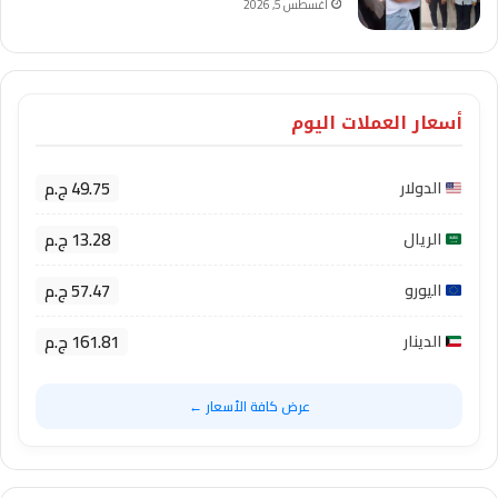
أغسطس 5, 2026
أسعار العملات اليوم
49.75 ج.م
الدولار
13.28 ج.م
الريال
57.47 ج.م
اليورو
161.81 ج.م
الدينار
عرض كافة الأسعار ←