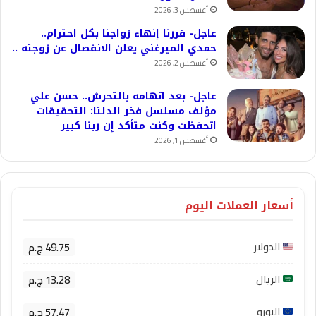
أغسطس 3, 2026
عاجل- قررنا إنهاء زواجنا بكل احترام..
حمدي الميرغني يعلن الانفصال عن زوجته ..
أغسطس 2, 2026
عاجل- بعد اتهامه بالتحرش.. حسن علي
مؤلف مسلسل فخر الدلتا: التحقيقات
اتحفظت وكنت متأكد إن ربنا كبير
أغسطس 1, 2026
أسعار العملات اليوم
49.75 ج.م
الدولار
13.28 ج.م
الريال
57.47 ج.م
اليورو