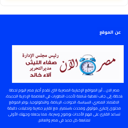
عن الموقع
مصر الان .. أبرز المواقع الإخبارية المصرية التي تقدم أخبار مصر اليوم لحظة
بلحظة، إلى جانب تغطية شاملة لأحدث التطورات في العاصمة الإدارية الجديدة،
الاقتصاد المصري، السياسة، الحوادث، الرياضة، والتكنولوجيا. يوفر الموقع
محتوى إخباري موثوق ومحدث باستمرار، مع تقارير حصرية وتحليلات دقيقة
تساعد القارئ على فهم الأحداث بوضوح وسرعة، مما يجعله وجهتك الأولى
لمتابعة كل جديد في مصر والعالم.