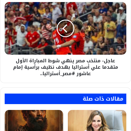
عاجل-
منتخب
مصر
ينهي
شوط
المباراة
الأول
متقدما
علي
عاجل- منتخب مصر ينهي شوط المباراة الأول
أستراليا
بهدف
متقدما علي أستراليا بهدف نظيف برأسية إمام
نظيف
عاشور #مصر_أستراليا..
برأسية
إمام
عاشور
#مصر_أستراليا..
مقالات ذات صلة