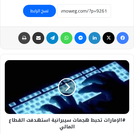
نسخ الرابط
فيسبوك
‫X
لينكدإن
ماسنجر
واتساب
تيلقرام
مشاركة عبر البريد
طباعة
#الإمارات
تحبط
هجمات
سيبرانية
استهدفت
القطاع
المالي
#الإمارات تحبط هجمات سيبرانية استهدفت القطاع
المالي