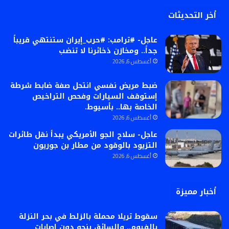
أخر التحديثات
عاجل- #ترامب: #حرب_إيران ستنتهي قريباً
جداً.. ومخازن ذخائرنا لا تنضب
أغسطس 6, 2026
ضبط مريض نفسي انتحل صفة ضابط شرطة
إستوقف السيارات وفحص التراخيص
الخاصة بها.. بأسيوط.
أغسطس 6, 2026
عاجل- سلاح الجو الأمريكي يبدأ نقل طائرات
التزيود بالوقود من مطار بن جوريون
أغسطس 6, 2026
أخبار مميزة
سقوط تريلا محملة بالزلط في بحر النزلة
بالفيوم.. والسائق ينجو دون إصابات