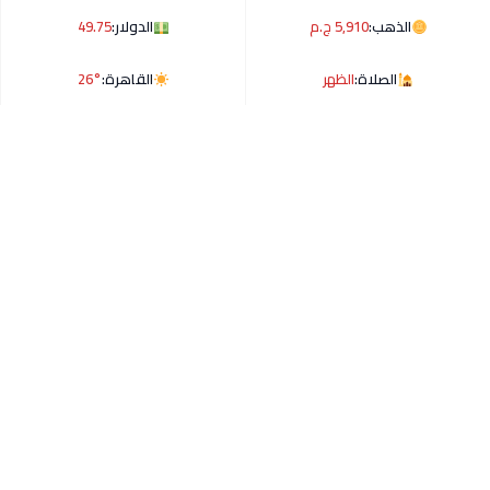
الذهب:
5,910 ج.م
الدولار:
49.75
الصلاة:
الظهر
القاهرة:
26°