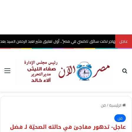
عاجل
 نهاجر لكنت سائق تاكسي في مصر”.. أول تعليق مثير لعبد الرحمن السيد بعد معركة ا
بحث عن
الق
الرئيسية
/
فن
فن
عاجل- تدهور مفاجئ في حالته الصحيّة لـ فضل