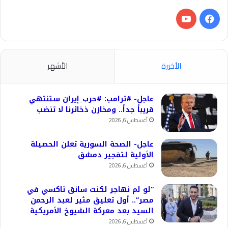
فيسبوك
‫YouTube
الأخيرة
الأشهر
عاجل- #ترامب: #حرب_إيران ستنتهي
قريباً جداً.. ومخازن ذخائرنا لا تنضب
أغسطس 6, 2026
عاجل- الصحة السورية تعلن الحصيلة
الأولية لتفجير دمشق
أغسطس 6, 2026
“لو لم نهاجر لكنت سائق تاكسي في
مصر”.. أول تعليق مثير لعبد الرحمن
السيد بعد معركة الشيوخ الأمريكية
أغسطس 6, 2026