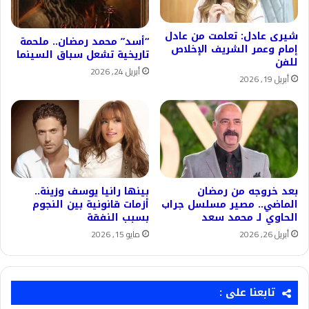
شيرى عادل: تعلمت من عادل
“أسد” محمد رمضان.. ملحمة
إمام وعمر الشريف الإخلاص
تاريخية تشعل سباق السينما
للفن
أبريل 24, 2026
أبريل 19, 2026
بعد خروجه من رمضان
بينها رانيا يوسف وزينة..
الماضي.. مصير مسلسل جراب
أزمات قانونية بين النجوم
الحاوي لـ محمد سعد
بسبب النفقة
أبريل 26, 2026
مايو 15, 2026
تابعنا على :