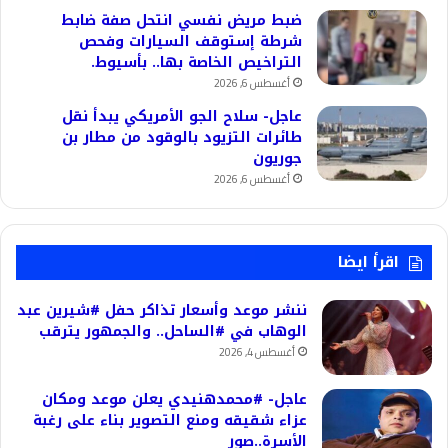
ضبط مريض نفسي انتحل صفة ضابط
شرطة إستوقف السيارات وفحص
التراخيص الخاصة بها.. بأسيوط.
أغسطس 6, 2026
عاجل- سلاح الجو الأمريكي يبدأ نقل
طائرات التزيود بالوقود من مطار بن
جوريون
أغسطس 6, 2026
اقرأ ايضا
ننشر موعد وأسعار تذاكر حفل #شيرين عبد
الوهاب في #الساحل.. والجمهور يترقب
أغسطس 4, 2026
عاجل- #محمدهنيدي يعلن موعد ومكان
عزاء شقيقه ومنع التصوير بناء على رغبة
الأسرة..صور