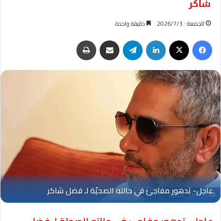
شاكر
الجمعة : 2026/7/3
دقيقة واحدة
فيسبوك
‫X
لينكدإن
تيلقرام
مشاركة عبر البريد
طباعة
Oplus_131072