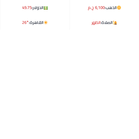
الذهب:
6,100 ج.م
الدولار:
49.75
الصلاة:
الظهر
القاهرة:
26°