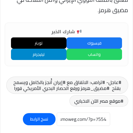
مضيق هرمز.
شارك الخبر
فيسبوك
تويتر
واتساب
تيليجرام
عاجل- #ترامب: الاتفاق مع #إيران أُنجز بالكامل ويسمح
بفتح #مضيق_هرمز ورفع الحصار البحري الأمريكي فورا
موقع مصر الآن الاخباري
نسخ الرابط