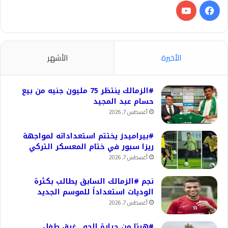
فيسبوك
‫YouTube
الأخيرة
الأشهر
#الزمالك ينتظر 75 مليون جنيه من بيع
حسام عبد المجيد
أغسطس 7, 2026
#بيراميدز يختتم استعداداته لمواجهة
ريزا سبور في ختام المعسكر التركي
أغسطس 7, 2026
نجم #الزمالك السابق يطالب بكثرة
الوديات استعداداً للموسم الجديد
أغسطس 7, 2026
#هربًا من حرارة الجو.. غرق طفل