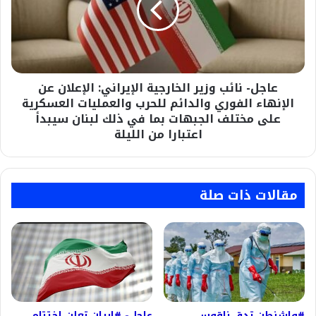
الإيراني:
الإعلان
عن
الإنهاء
الفوري
عاجل- نائب وزير الخارجية الإيراني: الإعلان عن
والدائم
للحرب
الإنهاء الفوري والدائم للحرب والعمليات العسكرية
والعمليات
على مختلف الجبهات بما في ذلك لبنان سيبدأ
العسكرية
اعتبارا من الليلة
على
مختلف
الجبهات
بما
مقالات ذات صلة
في
ذلك
لبنان
سيبدأ
اعتبارا
من
الليلة
#واشنطن تدق ناقوس
عاجل- #إيران تعلن اختتام