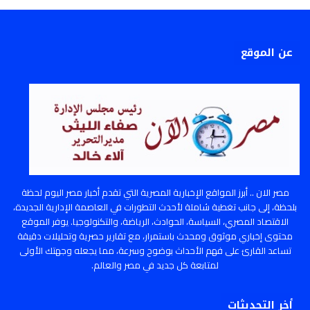
عن الموقع
مصر الان .. أبرز المواقع الإخبارية المصرية التي تقدم أخبار مصر اليوم لحظة
بلحظة، إلى جانب تغطية شاملة لأحدث التطورات في العاصمة الإدارية الجديدة،
الاقتصاد المصري، السياسة، الحوادث، الرياضة، والتكنولوجيا. يوفر الموقع
محتوى إخباري موثوق ومحدث باستمرار، مع تقارير حصرية وتحليلات دقيقة
تساعد القارئ على فهم الأحداث بوضوح وسرعة، مما يجعله وجهتك الأولى
لمتابعة كل جديد في مصر والعالم.
أخر التحديثات