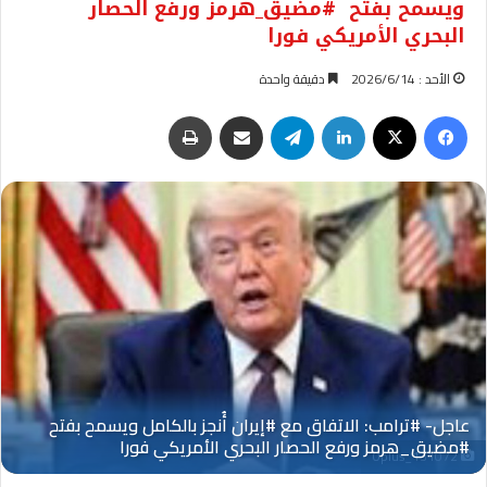
ويسمح بفتح #مضيق_هرمز ورفع الحصار
البحري الأمريكي فورا
الأحد : 2026/6/14
دقيقة واحدة
فيسبوك
‫X
لينكدإن
تيلقرام
مشاركة عبر البريد
طباعة
Oplus_131072