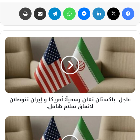
فيسبوك
‫X
لينكدإن
ماسنجر
واتساب
تيلقرام
مشاركة عبر البريد
طباعة
عاجل-
باكستان
تعلن
رسمياً:
أمريكا
و
إيران
تتوصلان
لاتفاق
عاجل- باكستان تعلن رسمياً: أمريكا و إيران تتوصلان
سلام
شامل.
لاتفاق سلام شامل.
عاجل-
نائب
وزير
الخارجية