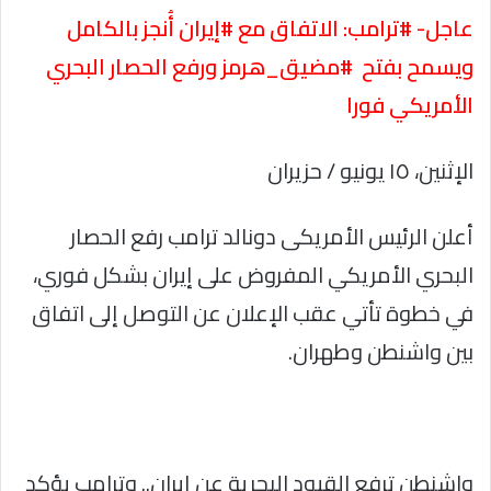
عاجل- #ترامب: الاتفاق مع #إيران أُنجز بالكامل
ويسمح بفتح #مضيق_هرمز ورفع الحصار البحري
الأمريكي فورا
الإثنين، ١٥ يونيو / حزيران
أعلن الرئيس الأمريكى دونالد ترامب رفع الحصار
البحري الأمريكي المفروض على إيران بشكل فوري،
في خطوة تأتي عقب الإعلان عن التوصل إلى اتفاق
بين واشنطن وطهران.
واشنطن ترفع القيود البحرية عن إيران.. وترامب يؤكد