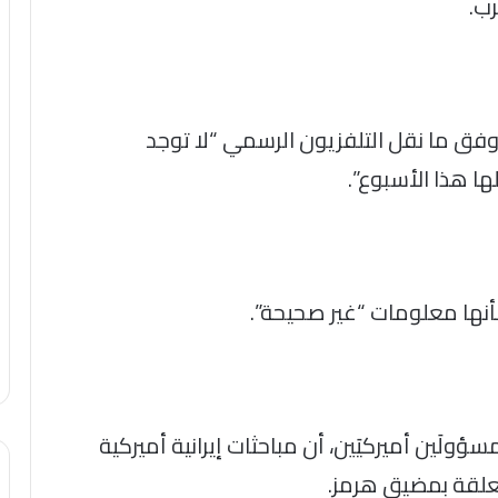
رب.
 وفق ما نقل التلفزيون الرسمي “لا توجد
 هذا الأسبوع”.
أنها معلومات “غير صحيحة”.
لَين أميركيَين، أن مباحثات إيرانية أميركية
تعلقة بمضيق هرمز.