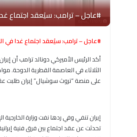
Oplus_131072
#عاجل – ترامب: سيُعقد اجتماع غدا في ال
أكد الرئيس الأميركي دونالد ترامب أن إيرا
الثلاثاء في العاصمة القطرية الدوحة. مو
على منصة “تروث سوشيال” إيران طلبت عقد 
إيران تنفي وفي ردها نفت وزارة الخارجية الإير
تحدثت عن عقد اجتماع بين فرق فنية إيرانية