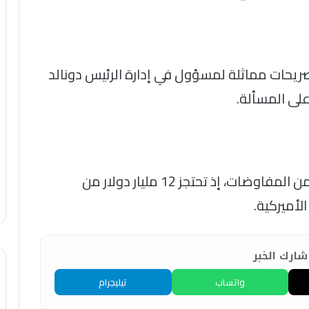
ريحات مماثلة لمسؤول في إدارة الرئيس دونالد
على المسألة.
وتلعب قطر دورا أساسيا في الشق المالي من المفاوضات، إذ تحتجز 12 مليار دولار من
لأميركية.
ارك الخبر
واتساب
تيليجرام