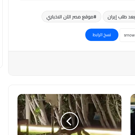
عد طلب إيران
موقع مصر الآن الاخباري
نسخ الرابط
#الفنانة:آيتن
عامر
تستغيث
بعد
ظهور
ثعلب
في