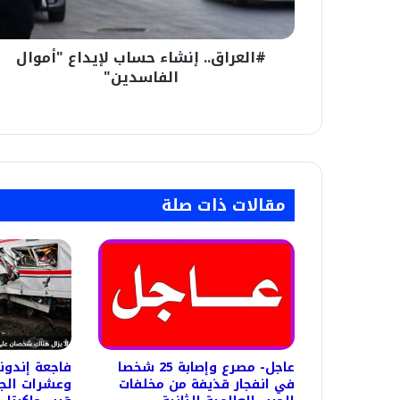
#العراق.. إنشاء حساب لإيداع "أموال
الفاسدين"
مقالات ذات صلة
عاجل- مصرع وإصابة 25 شخصا
في انفجار قذيفة من مخلفات
وعشرات الج