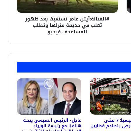
حديقة
منزلها
#الفنانة:آيتن عامر تستغيث بعد ظهور
وتطلب
المساعدة..
ثعلب في حديقة منزلها وتطلب
فيديو
المساعدة.. فيديو
فاجعة إندونيسيا: 7 قتلى
عاجل- الرئيس السيسي يبحث
رحى بتصادم قطارين
هاتفيًا مع رئيسة الوزراء