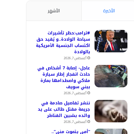
الأخيرة
الأشهر
#ترامب:حظر تأشيرات
سياحة الولادة..و يُقيد حق
اكتساب الجنسية الأمريكية
بالولادة
أغسطس 7, 2026
عاجل- إصابة 7 أشخاص في
حادث انفجار إطار سيارة
ملاكي واصطدامها بمارة
ببني سويف
أغسطس 7, 2026
ننشر تفاصيل صادمة في
جريمة مقتل طالب على يد
والده بشبين القناطر
أغسطس 7, 2026
“أمي بتموت مني”..