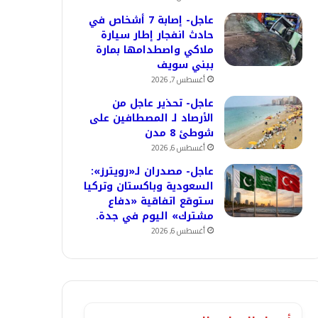
عاجل- إصابة 7 أشخاص في
حادث انفجار إطار سيارة
ملاكي واصطدامها بمارة
ببني سويف
أغسطس 7, 2026
عاجل- تحذير عاجل من
الأرصاد لـ المصطافين على
شوطئ 8 مدن
أغسطس 6, 2026
عاجل- مصدران لـ«رويترز»:
السعودية وباكستان وتركيا
ستوقع اتفاقية «دفاع
مشترك» اليوم في جدة.
أغسطس 6, 2026