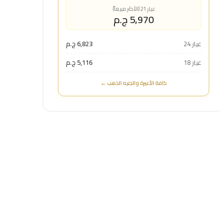
عيار 21 (الأكثر مبيعاً)
5,970 ج.م
عيار 24
6,823 ج.م
عيار 18
5,116 ج.م
كافة الأعيرة والجنيه الذهب ←