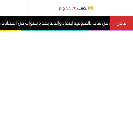
الذهب:
5,970 ج.م
عاجل
5 سنوات من المعاناة مع ورم غامض.. فيديو
م