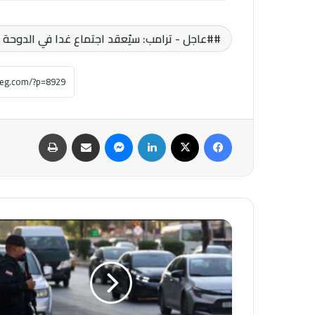
#عاجل - ترامب: سيُعقد اجتماع غدا في الدوحة ب
فيسبوك
‫X
لينكدإن
ماسنجر
مشاركة عبر البريد
طباعة
#العراق..
إنشاء
حساب
لإيداع
"أموال
الفاسدين"