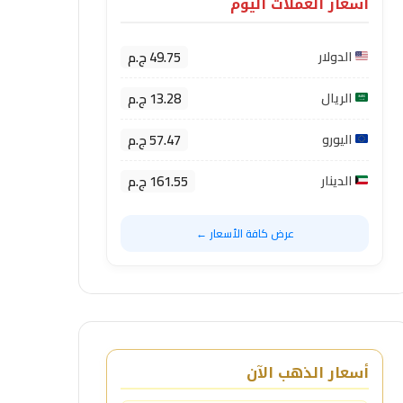
أسعار العملات اليوم
49.75 ج.م
الدولار
13.28 ج.م
الريال
57.47 ج.م
اليورو
161.55 ج.م
الدينار
عرض كافة الأسعار ←
أسعار الذهب الآن