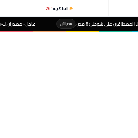
القاهرة:
26°
دن
عاجل- مصدران لـ«رويترز»: السعودية وباكس
مصر الآن