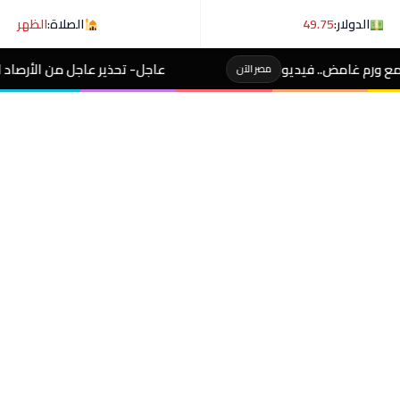
الدولار:
49.75
الصلاة:
الظهر
عاجل- تحذير عاجل من الأرصاد لـ المصطافين على شوطئ 8 م
صر الآن