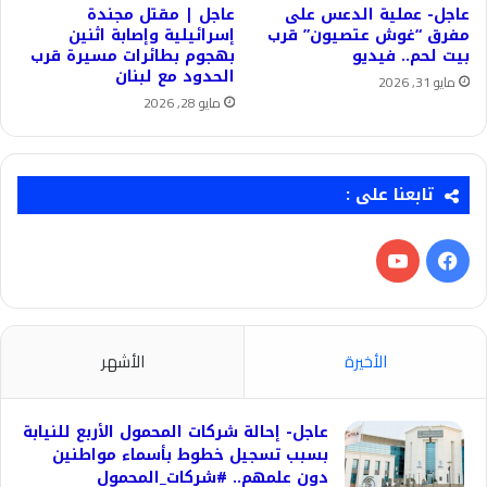
عاجل- عملية الدعس على
عاجل | مقتل مجندة
مفرق “غوش عتصيون” قرب
إسرائيلية وإصابة اثنين
بيت لحم.. فيديو
بهجوم بطائرات مسيرة قرب
الحدود مع لبنان
مايو 31, 2026
مايو 28, 2026
تابعنا على :
فيسبوك
‫YouTube
الأخيرة
الأشهر
عاجل- إحالة شركات المحمول الأربع للنيابة
بسبب تسجيل خطوط بأسماء مواطنين
دون علمهم.. #شركات_المحمول