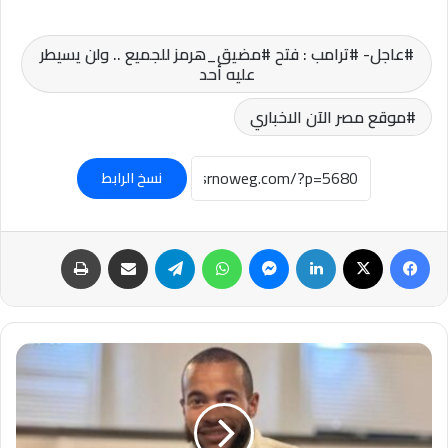
عاجل- #ترامب : فتح #مضيق_هرمز للجميع .. ولن يسيطر
عليه أحد
موقع مصر الآن الاخباري
نسخ الرابط
فيسبوك
‫X
لينكدإن
ماسنجر
واتساب
تيلقرام
مشاركة عبر البريد
طباعة
عاجل-
روبن
كوايسون:
الحج
أعظم