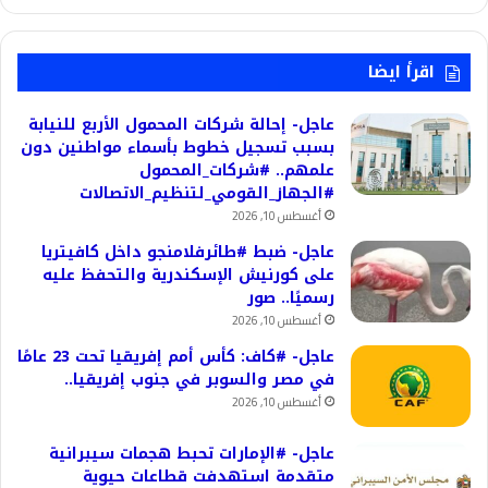
اقرأ ايضا
عاجل- إحالة شركات المحمول الأربع للنيابة
بسبب تسجيل خطوط بأسماء مواطنين دون
علمهم.. #شركات_المحمول
#الجهاز_القومي_لتنظيم_الاتصالات
أغسطس 10, 2026
عاجل- ضبط #طائرفلامنجو داخل كافيتريا
على كورنيش الإسكندرية والتحفظ عليه
رسميًا.. صور
أغسطس 10, 2026
عاجل- #كاف: كأس أمم إفريقيا تحت 23 عامًا
في مصر والسوبر في جنوب إفريقيا..
أغسطس 10, 2026
عاجل- #الإمارات تحبط هجمات سيبرانية
متقدمة استهدفت قطاعات حيوية