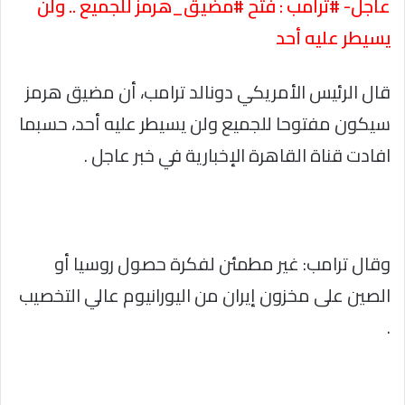
عاجل- #ترامب : فتح #مضيق_هرمز للجميع .. ولن
يسيطر عليه أحد
قال الرئيس الأمريكي دونالد ترامب، أن مضيق هرمز
سيكون مفتوحا للجميع ولن يسيطر عليه أحد، حسبما
افادت قناة القاهرة الإخبارية في خبر عاجل .
وقال ترامب: غير مطمئن لفكرة حصول روسيا أو
الصين على مخزون إيران من اليورانيوم عالي التخصيب
.