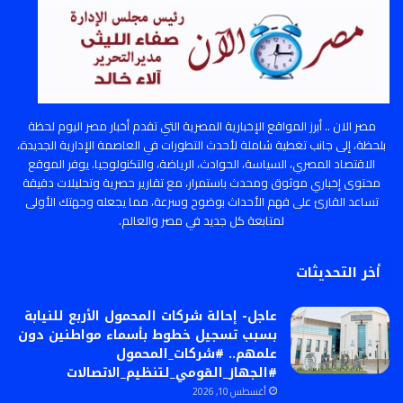
مصر الان .. أبرز المواقع الإخبارية المصرية التي تقدم أخبار مصر اليوم لحظة
بلحظة، إلى جانب تغطية شاملة لأحدث التطورات في العاصمة الإدارية الجديدة،
الاقتصاد المصري، السياسة، الحوادث، الرياضة، والتكنولوجيا. يوفر الموقع
محتوى إخباري موثوق ومحدث باستمرار، مع تقارير حصرية وتحليلات دقيقة
تساعد القارئ على فهم الأحداث بوضوح وسرعة، مما يجعله وجهتك الأولى
لمتابعة كل جديد في مصر والعالم.
أخر التحديثات
عاجل- إحالة شركات المحمول الأربع للنيابة
بسبب تسجيل خطوط بأسماء مواطنين دون
علمهم.. #شركات_المحمول
#الجهاز_القومي_لتنظيم_الاتصالات
أغسطس 10, 2026