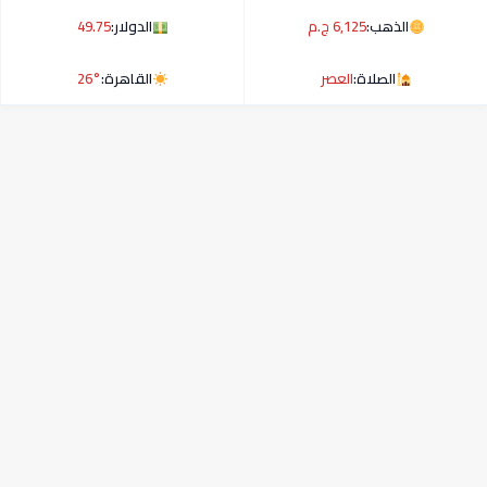
الذهب:
6,125 ج.م
الدولار:
49.75
الصلاة:
العصر
القاهرة:
26°