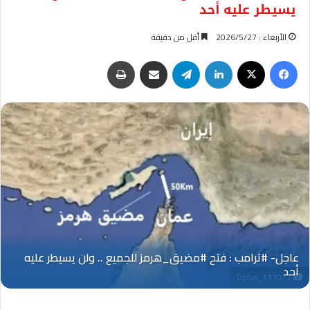
يسيطر عليه أحد
الأربعاء : 2026/5/27
أقل من دقيقة
فيسبوك
‫X
لينكدإن
تيلقرام
مشاركة عبر البريد
طباعة
Oplus_131072