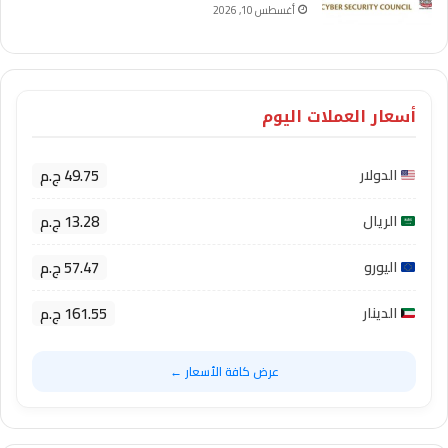
أغسطس 10, 2026
أسعار العملات اليوم
49.75 ج.م
الدولار
13.28 ج.م
الريال
57.47 ج.م
اليورو
161.55 ج.م
الدينار
عرض كافة الأسعار ←