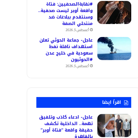
#نقابةالصحفيين: فتاة
واقعة أوبر ليست صحفية..
وسنتقدم ببلاغات ضد
منتحلي الصفة
أغسطس 5, 2026
عاجل- جماعة الحوثي تعلن
استهداف ناقلة نفط
سعودية في خليج عدن
#الحوثيون
أغسطس 5, 2026
اقرأ ايضا
عاجل- ادعاء كاذب وتلفيق
تهمة.. الداخلية تكشف
حقيقة واقعة “فتاة أوبر”
بالقاهرة