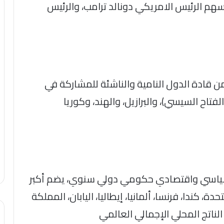
هم الرئيس الامريكي دونالد ترامب، والرئيس
من قادة الدول النامية والناشئة للمشاركة في
تاح السيسي)، والبرازيل، والهند، وكوريا
ة السبع (G7)، منتدى سياسي واقتصادي حكومي دولي سنوي، يضم أكبر
ة، كندا، فرنسا، ألمانيا، إيطاليا، اليابان، المملكة