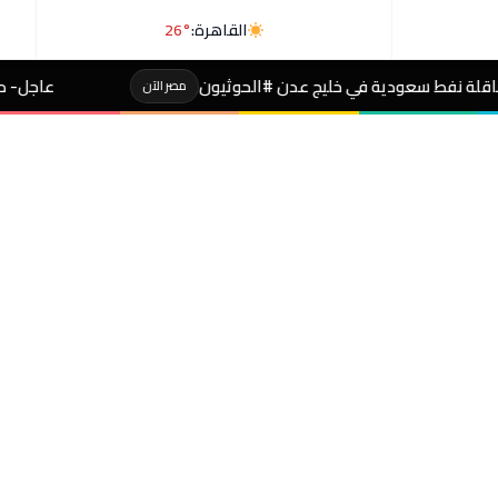
القاهرة:
26°
عدن #الحوثيون
عاجل- طالبة صاحبة مجموع 4% بالثانوية تفجر مفاجأة بعد التظلم
مصر الآن