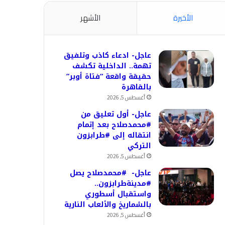
الأخيرة
الأشهر
عاجل- ادعاء كاذب وتلفيق
تهمة.. الداخلية تكشف
حقيقة واقعة “فتاة أوبر”
بالقاهرة
أغسطس 5, 2026
عاجل- أول تعليق من
#محمدصلاح بعد إتمام
انتقاله إلى #طرابزون
التركي
أغسطس 5, 2026
عاجل- #محمدصلاح يصل
#مدينةطرابزون..
واستقبال أسطوري
بالشماريخ والألعاب النارية
أغسطس 5, 2026