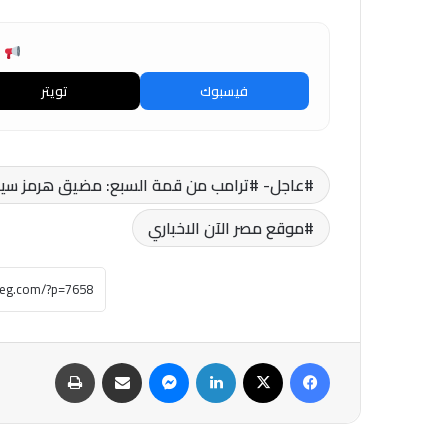
ش
فيسبوك
تويتر
عاجل- #ترامب من قمة السبع: مضيق هرمز سيكون
موقع مصر الآن الاخباري
فيسبوك
‫X
لينكدإن
ماسنجر
مشاركة عبر البريد
طباعة