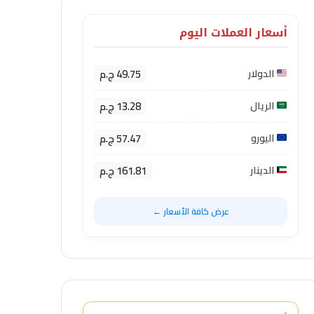
أسعار العملات اليوم
49.75 ج.م
الدولار
13.28 ج.م
الريال
57.47 ج.م
اليورو
161.81 ج.م
الدينار
عرض كافة الأسعار ←