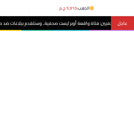
الذهب:
5,910 ج.م
عاجل
عة أوبر ليست صحفية.. وسنتقدم ببلاغات ضد منتحلي الصفة
مصر الآن