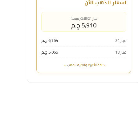
أسعار الذهب الآن
عيار 21 (الأكثر مبيعاً)
5,910 ج.م
عيار 24
6,754 ج.م
عيار 18
5,065 ج.م
كافة الأعيرة والجنيه الذهب ←