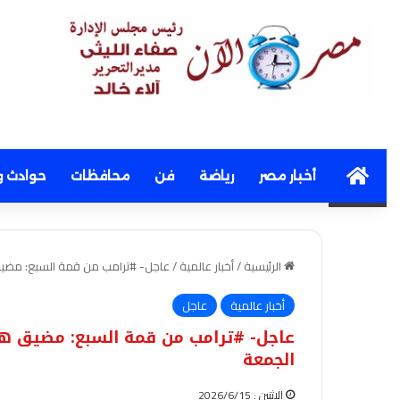
Home
أخبار مصر
رياضة
فن
محافظات
حوادث و
الرئيسية
/
أخبار عالمية
/
عاجل- #ترامب من قمة السبع: مضيق 
أخبار عالمية
عاجل
عاجل- #ترامب من قمة السبع: مضيق هرمز
الجمعة
الإثنين : 2026/6/15