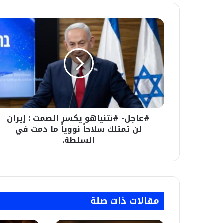
#عاجل-
#نتنياهو
يكسر
الصمت
:
إيران
لن
تمتلك
سلاحاً
#عاجل- #نتنياهو يكسر الصمت : إيران
نووياً
ما
لن تمتلك سلاحاً نووياً ما دمت في
دمت
السلطة.
في
السلطة.
مقالات ذات صلة