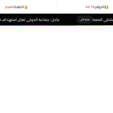
الدولار:
49.75
الصلاة:
العصر
عاجل- جماعة الحوثي تعلن استهداف ناقلة نفط سعودية في خليج 