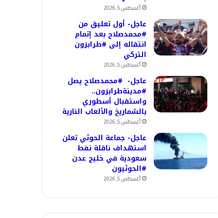
أغسطس 5, 2026
عاجل- أول تعليق من
#محمدصلاح بعد إتمام
انتقاله إلى #طرابزون
التركي
أغسطس 5, 2026
عاجل- #محمدصلاح يصل
#مدينةطرابزون..
واستقبال أسطوري
بالشماريخ والألعاب النارية
أغسطس 5, 2026
عاجل- جماعة الحوثي تعلن
استهداف ناقلة نفط
سعودية في خليج عدن
#الحوثيون
أغسطس 5, 2026