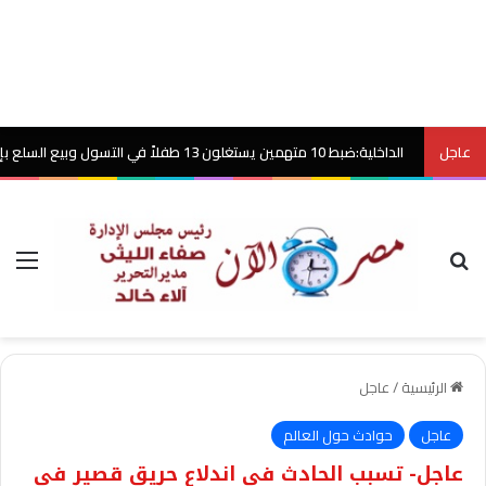
عاجل
الداخلية:ضبط 10 متهمين يستغلون 13 طفلاً في التسول وبيع السلع بإلحاح بالقاهرة
بحث عن
الق
الرئيسية
/
عاجل
عاجل
حوادث حول العالم
عاجل- تسبب الحادث في اندلاع حريق قصير في