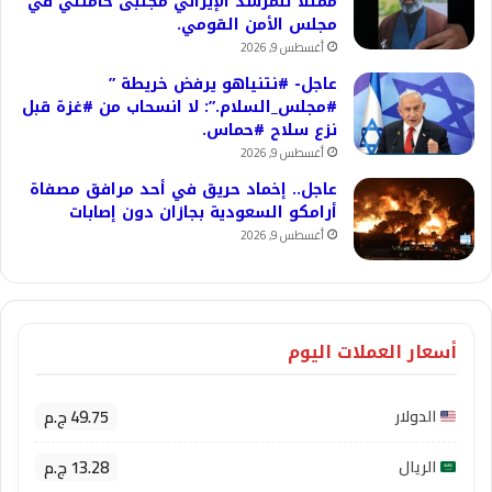
ممثلا للمرشد الإيراني مجتبى خامنئي في
مجلس الأمن القومي.
أغسطس 9, 2026
عاجل- #نتنياهو يرفض خريطة ”
#مجلس_السلام.”: لا انسحاب من #غزة قبل
نزع سلاح #حماس.
أغسطس 9, 2026
عاجل.. إخماد حريق في أحد مرافق مصفاة
أرامكو السعودية بجازان دون إصابات
أغسطس 9, 2026
أسعار العملات اليوم
49.75 ج.م
الدولار
13.28 ج.م
الريال