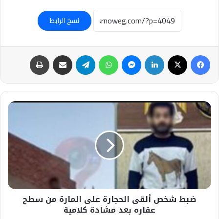
نسخ الرابط
فيسبوك
‫X
لينكدإن
ماسنجر
واتساب
تيلقرام
مشاركة عبر البريد
طباعة
ضبط
شخص
ألقى
الحجارة
على
المارة
من
سطح
عقاره
ضبط شخص ألقى الحجارة على المارة من سطح
بعد
مشادة
عقاره بعد مشادة كلامية
كلامية