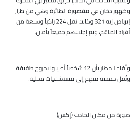
وتسبب الحادث في اندلاع حريق قصير في المحرك
وظهور دخان في مقصورة الطائرة وهي من طراز
إيرباص إيه 321 وكانت تقل 224 راكباً وسبعة من
أفراد الطاقم، وتم إجلاءهم جميعاً بأمان.
وأفاد المطار بأن 12 شخصاً أصيبوا بجروح طفيفة
ونُقل خمسة منهم إلى مستشفيات محلية.
صورة من مكان الحادث (إكس).