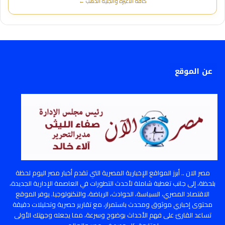
كافة الأعيرة والجنيه الذهب ←
عن الموقع
مصر الان .. أبرز المواقع الإخبارية المصرية التي تقدم أخبار مصر اليوم لحظة
بلحظة، إلى جانب تغطية شاملة لأحدث التطورات في العاصمة الإدارية الجديدة،
الاقتصاد المصري، السياسة، الحوادث، الرياضة، والتكنولوجيا. يوفر الموقع
محتوى إخباري موثوق ومحدث باستمرار، مع تقارير حصرية وتحليلات دقيقة
تساعد القارئ على فهم الأحداث بوضوح وسرعة، مما يجعله وجهتك الأولى