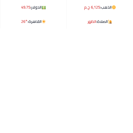
الذهب:
6,125 ج.م
الدولار:
49.75
الصلاة:
الظهر
القاهرة:
26°