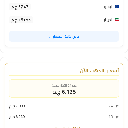
57.47 ج.م
اليورو
161.55 ج.م
الدينار
عرض كافة الأسعار ←
أسعار الذهب الآن
عيار 21 (الأكثر مبيعاً)
6,125 ج.م
عيار 24
7,000 ج.م
عيار 18
5,249 ج.م