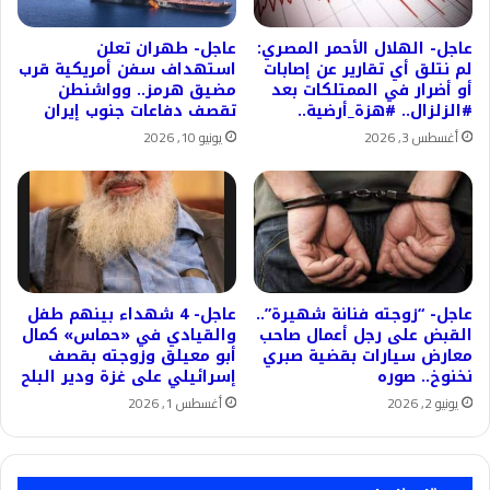
عاجل- الهلال الأحمر المصري:
عاجل- طهران تعلن
لم نتلق أي تقارير عن إصابات
استهداف سفن أمريكية قرب
أو أضرار في الممتلكات بعد
مضيق هرمز.. وواشنطن
#الزلزال.. #هزة_أرضية..
تقصف دفاعات جنوب إيران
أغسطس 3, 2026
يونيو 10, 2026
عاجل- “زوجته فنانة شهيرة”..
عاجل- 4 شهداء بينهم طفل
القبض على رجل أعمال صاحب
والقيادي في «حماس» كمال
معارض سيارات بقضية صبري
أبو معيلق وزوجته بقصف
نخنوخ.. صوره
إسرائيلي على غزة ودير البلح
يونيو 2, 2026
أغسطس 1, 2026