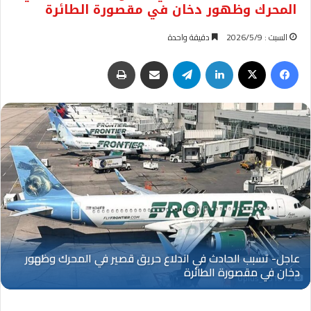
المحرك وظهور دخان في مقصورة الطائرة
السبت : 2026/5/9
دقيقة واحدة
فيسبوك
‫X
لينكدإن
تيلقرام
مشاركة عبر البريد
طباعة
Oplus_131072