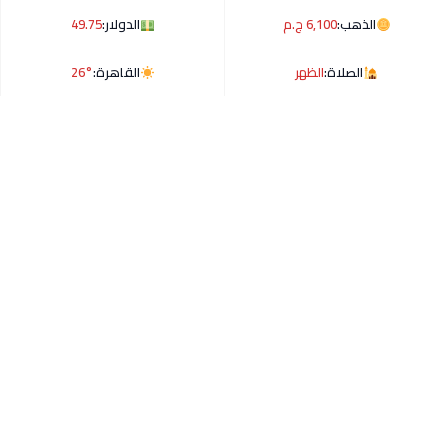
الذهب:
6,100 ج.م
الدولار:
49.75
الصلاة:
الظهر
القاهرة:
26°