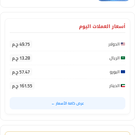
أسعار العملات اليوم
49.75 ج.م
الدولار
13.28 ج.م
الريال
57.47 ج.م
اليورو
161.55 ج.م
الدينار
عرض كافة الأسعار ←