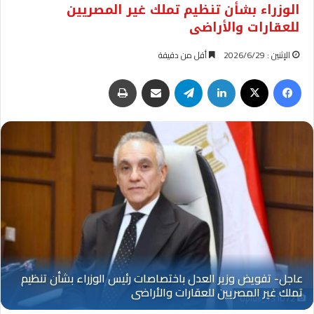
الوزراء بشأن تنظيم تملك غير المصريين
للعقارات والأراضى
الإثنين : 2026/6/29
أقل من دقيقة
فيسبوك
‫X
لينكدإن
تيلقرام
مشاركة عبر البريد
طباعة
Oplus_131072