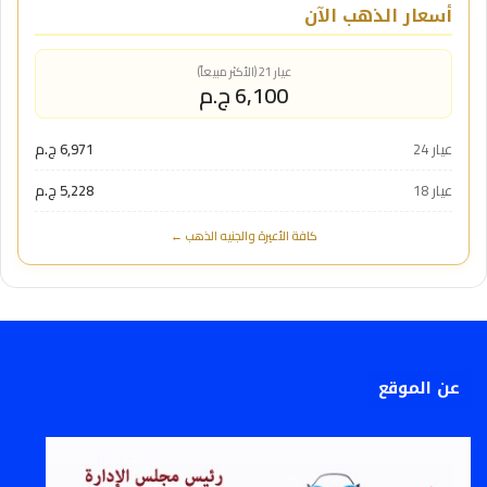
أسعار الذهب الآن
عيار 21 (الأكثر مبيعاً)
6,100 ج.م
عيار 24
6,971 ج.م
عيار 18
5,228 ج.م
كافة الأعيرة والجنيه الذهب ←
عن الموقع