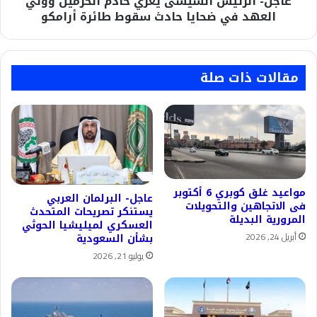
عاجل- الرئيس السيسى يعزي خادم الحرمين وولي
حادث
العهد في ضحايا حادث سقوط طائرة أرامكو
سقوط
طائرة
أرامكو
مقالات ذات صلة
مواعيد غلق كوبري 6 أكتوبر
عاجل- البرلمان العربي
فى الاتجاهين والتحويلات
يستنكر تصريحات المتحدث
المرورية البديلة
العسكري لميليشيا الحوثي
أبريل 24, 2026
بشأن السعودية
يوليو 21, 2026