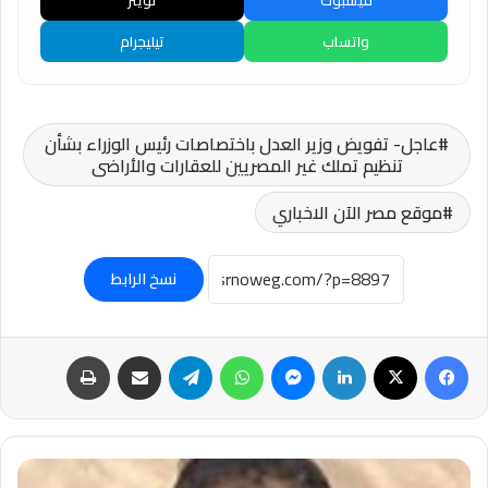
واتساب
تيليجرام
عاجل- تفويض وزير العدل باختصاصات رئيس الوزراء بشأن
تنظيم تملك غير المصريين للعقارات والأراضى
موقع مصر الآن الاخباري
نسخ الرابط
فيسبوك
‫X
لينكدإن
ماسنجر
واتساب
تيلقرام
مشاركة عبر البريد
طباعة
#مصرع