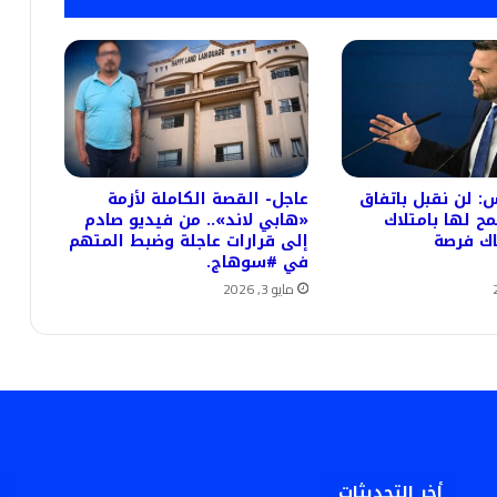
: لن نقبل باتفاق
عاجل- القصة الكاملة لأزمة
مح لها بامتلاك
«هابي لاند».. من فيديو صادم
اك فرصة
إلى قرارات عاجلة وضبط المتهم
في #سوهاج.
مايو 3, 2026
أخر التحديثات