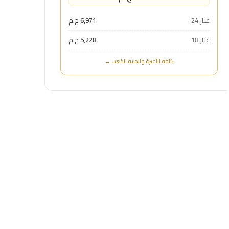
عيار 24
6,971 ج.م
عيار 18
5,228 ج.م
كافة الأعيرة والجنيه الذهب ←