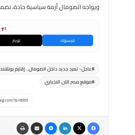
ويواجه الصومال أزمة سياسية حادة، تضم
ش
فيسبوك
تويتر
عاجل- تمرد جديد داخل الصومال.. إقليم بونتلاند
موقع مصر الآن الاخباري
فيسبوك
‫X
لينكدإن
ماسنجر
مشاركة عبر البريد
طباعة