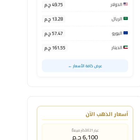
49.75 ج.م
الدولار
13.28 ج.م
الريال
57.47 ج.م
اليورو
161.55 ج.م
الدينار
عرض كافة الأسعار ←
أسعار الذهب الآن
عيار 21 (الأكثر مبيعاً)
6,100 ج.م