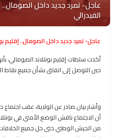
Oplus_131072
عاجل- تمرد جديد داخل الصومال.. إقليم بو
أكدت سلطات إقليم بونتلاند الصومالي، بأن
حين التوصل إلى اتفاق بشأن جميع نقاط ال
وأشار بيان صادر عن الولاية، عقب اجتماع ح
أن الاجتماع ناقش الوضع الأمني في بونتلا
من الجيش الوطني حتى حل جميع الخلافات م