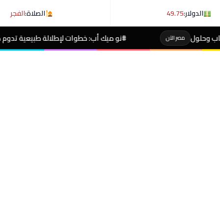
الدولار:
49.75
الصلاة:
الفجر
#نو ميك أب: خطوات لإطلالة طبيعية تدوم طوال اليوم
ن
مصر ا