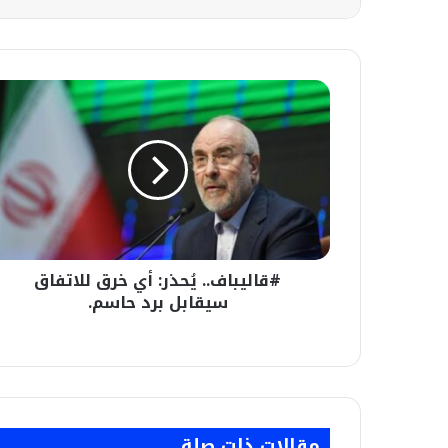
#قاليباف..
يُحذر:
أي
خرق
للاتفاق
سيقابل
برد
حاسم.
#قاليباف.. يُحذر: أي خرق للاتفاق
سيقابل برد حاسم.
مقالات ذات صلة