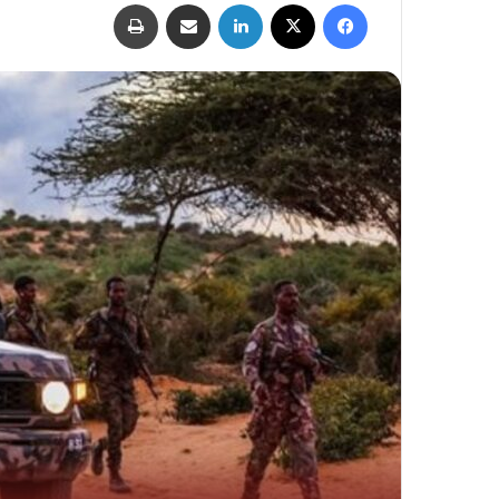
فيسبوك
‫X
لينكدإن
مشاركة عبر البريد
طباعة