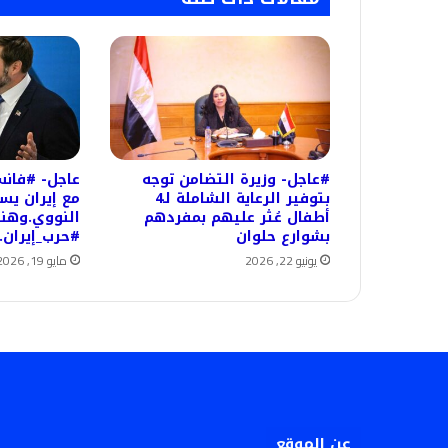
#عاجل- وزيرة التضامن توجه
عاجل- #فانس
بتوفير الرعاية الشاملة لـ4
مع إيران يس
أطفال عُثر عليهم بمفردهم
النووي.وهن
بشوارع حلوان
#حرب_إيران.
يونيو 22, 2026
مايو 19, 2026
عن الموقع