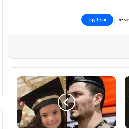
نسخ الرابط
عاجل-
مقتل
قائد
الكتيبة
الإسرائيلية
المتهمة
بقتل
الطفلة
هند