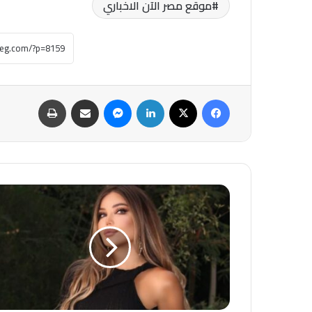
موقع مصر الآن الاخباري
فيسبوك
‫X
لينكدإن
ماسنجر
مشاركة عبر البريد
طباعة
في
لحظات
انهيار
ودموع..
مي
حريري
تستغيث
لانتشال
جثمان