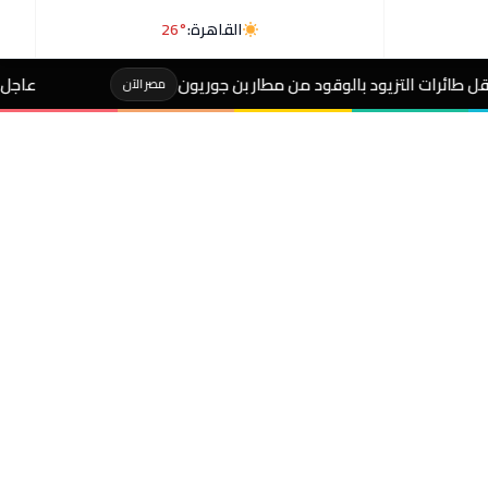
القاهرة:
26°
بالوقود من مطار بن جوريون
عاجل- بيان ناري من بيز
مصر الآن