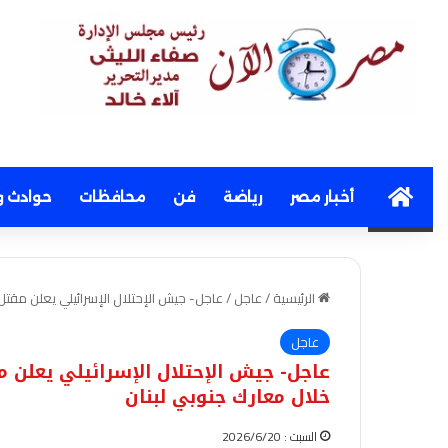
Home
أخبار مصر
رياضة
فن
محافظات
حوادث و
الرئيسية
/
عاجل
/
عاجل- جيش الإحتلال الإسرائيلي يعلن مقتل ضابط و4 جنود وإصابة ضابط وجنديين خلال مع
عاجل
خلال معارك جنوبي لبنان
السبت : 2026/6/20