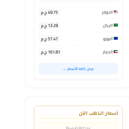
49.75 ج.م
الدولار
13.28 ج.م
الريال
57.47 ج.م
اليورو
161.81 ج.م
الدينار
عرض كافة الأسعار ←
أسعار الذهب الآن
عيار 21 (الأكثر مبيعاً)