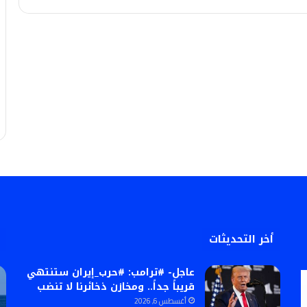
أخر التحديثات
عاجل- #ترامب: #حرب_إيران ستنتهي
قريباً جداً.. ومخازن ذخائرنا لا تنضب
أغسطس 6, 2026