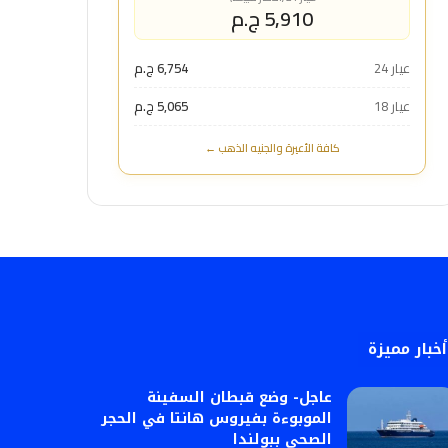
5,910 ج.م
عيار 24
6,754 ج.م
عيار 18
5,065 ج.م
كافة الأعيرة والجنيه الذهب ←
أخبار مميزة
عاجل- وضع قبطان السفينة
الموبوءة بفيروس هانتا في الحجر
الصحي ببولندا