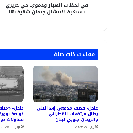
في لحظات انهيار ودموع.. مي حريري
شقيقتها
تستغيث لانتشال جثمان شقيقتها
مقالات ذات صلة
عاجل- قصف مدفعي إسرائيلي
عاجل- «مناور
يطال مرتفعات القطراني
غواصة نووية
والريحان جنوبي لبنان
تساؤلات حول
يونيو 5, 2026
يونيو 9, 2026