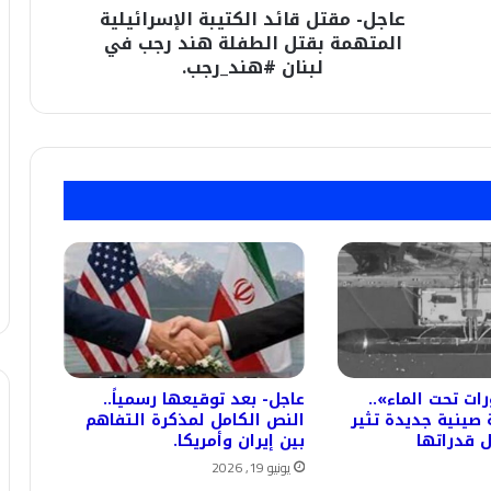
عاجل- مقتل قائد الكتيبة الإسرائيلية
رجب
في
المتهمة بقتل الطفلة هند رجب في
لبنان
لبنان #هند_رجب.
#هند_رجب.
ات تحت الماء»..
عاجل- بعد توقيعها رسمياً..
 صينية جديدة تثير
النص الكامل لمذكرة التفاهم
 قدراتها
بين إيران وأمريكا.
يونيو 19, 2026