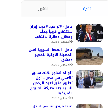
الأخيرة
الأشهر
عاجل- #ترامب: #حرب_إيران
ستنتهي قريباً جداً..
ومخازن ذخائرنا لا تنضب
أغسطس 6, 2026
عاجل- الصحة السورية تعلن
الحصيلة الأولية لتفجير
دمشق
أغسطس 6, 2026
“لو لم نهاجر لكنت سائق
تاكسي في مصر”.. أول
تعليق مثير لعبد الرحمن
السيد بعد معركة الشيوخ
الأمريكية
أغسطس 6, 2026
ضبط مريض نفسي انتحل