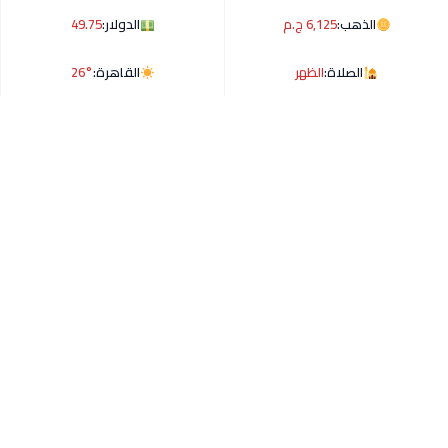
الذهب:
6,125 ج.م
الدولار:
49.75
الصلاة:
الظهر
القاهرة:
26°