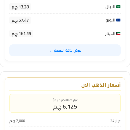
13.28 ج.م
الريال
57.47 ج.م
اليورو
161.55 ج.م
الدينار
عرض كافة الأسعار ←
أسعار الذهب الآن
عيار 21 (الأكثر مبيعاً)
6,125 ج.م
عيار 24
7,000 ج.م