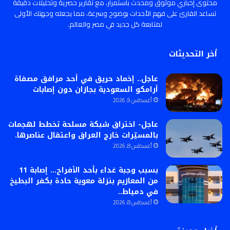
محتوى إخباري موثوق ومحدث باستمرار، مع تقارير حصرية وتحليلات دقيقة
تساعد القارئ على فهم الأحداث بوضوح وسرعة، مما يجعله وجهتك الأولى
لمتابعة كل جديد في مصر والعالم.
أخر التحديثات
عاجل.. إخماد حريق في أحد مرافق مصفاة
أرامكو السعودية بجازان دون إصابات
أغسطس 9, 2026
عاجل- اختراق شبكة مسلحة تخطط لهجمات
بالمسيّرات خارج العراق واعتقال عناصرها.
أغسطس 8, 2026
بسبب وجبة غداء بأحد الأفراح… إصابة 11
من المعازيم بنزلة معوية حادة بكفر البطيخ
في دمياط..
أغسطس 8, 2026