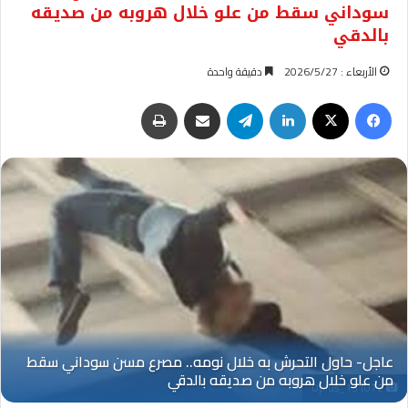
سوداني سقط من علو خلال هروبه من صديقه
بالدقي
الأربعاء : 2026/5/27
دقيقة واحدة
فيسبوك
‫X
لينكدإن
تيلقرام
مشاركة عبر البريد
طباعة
Oplus_131072