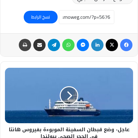
نسخ الرابط
فيسبوك
‫X
لينكدإن
ماسنجر
واتساب
تيلقرام
مشاركة عبر البريد
طباعة
عاجل-
وضع
قبطان
السفينة
الموبوءة
بفيروس
هانتا
في
الحجر
عاجل- وضع قبطان السفينة الموبوءة بفيروس هانتا
الصحي
ببولندا
في الحجر الصحي ببولندا