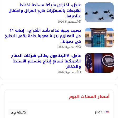
عاجل- اختراق شبكة مسلحة تخطط
لهجمات بالمسيّرات خارج العراق واعتقال
عناصرها.
أغسطس 8, 2026
بسبب وجبة غداء بأحد الأفراح… إصابة 11
من المعازيم بنزلة معوية حادة بكفر البطيخ
في دمياط..
أغسطس 8, 2026
عاجل- #البنتاجون يطالب شركات الدفاع
الأمريكية تسريع إنتاج وتسليم الأسلحة
والذخائر
أغسطس 8, 2026
أسعار العملات اليوم
49.75 ج.م
الدولار