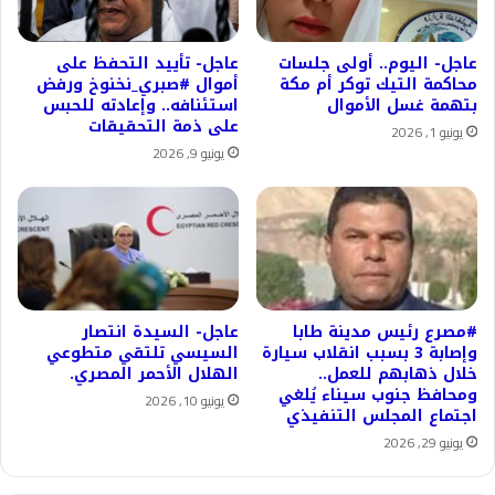
عاجل- اليوم.. أولى جلسات
عاجل- تأييد التحفظ على
محاكمة التيك توكر أم مكة
أموال #صبري_نخنوخ ورفض
بتهمة غسل الأموال
استئنافه.. وإعادته للحبس
على ذمة التحقيقات
يونيو 1, 2026
يونيو 9, 2026
#مصرع رئيس مدينة طابا
عاجل- السيدة انتصار
وإصابة 3 بسبب انقلاب سيارة
السيسي تلتقي متطوعي
خلال ذهابهم للعمل..
الهلال الأحمر المصري.
ومحافظ جنوب سيناء يُلغي
يونيو 10, 2026
اجتماع المجلس التنفيذي
يونيو 29, 2026