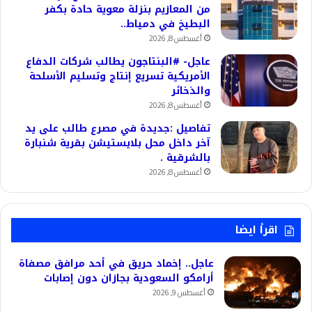
من المعازيم بنزلة معوية حادة بكفر
البطيخ في دمياط..
أغسطس 8, 2026
عاجل- #البنتاجون يطالب شركات الدفاع
الأمريكية تسريع إنتاج وتسليم الأسلحة
والذخائر
أغسطس 8, 2026
تفاصيل :جديدة في مصرع طالب على يد
آخر داخل محل بلايستيشن بقرية شنبارة
بالشرقية .
أغسطس 8, 2026
اقرأ ايضا
عاجل.. إخماد حريق في أحد مرافق مصفاة
أرامكو السعودية بجازان دون إصابات
أغسطس 9, 2026