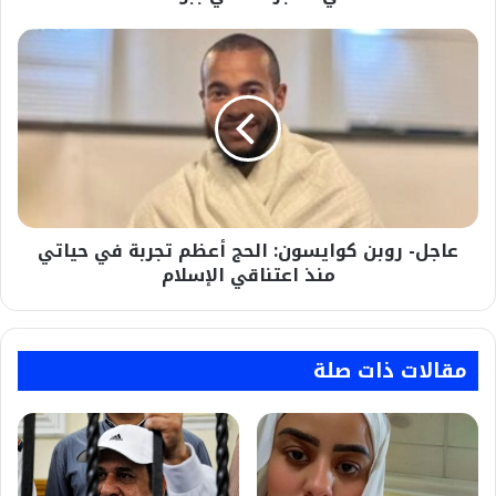
عاجل-
روبن
كوايسون:
الحج
أعظم
تجربة
في
حياتي
منذ
عاجل- روبن كوايسون: الحج أعظم تجربة في حياتي
اعتناقي
الإسلام
منذ اعتناقي الإسلام
مقالات ذات صلة