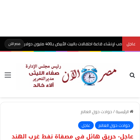
عاجل
ء قاعة احتفالات بالبيت الأبيض بـ400 مليون دولار
عاجل
مصر الآن
بحث عن
الق
الرئيسية
/
حوادث حول العالم
حوادث حول العالم
عاجل
عاجل- حريق هائل في مصفاة نفط غرب الهند