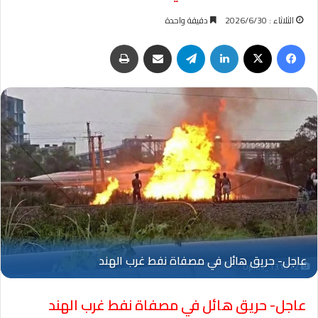
الثلاثاء : 2026/6/30
دقيقة واحدة
فيسبوك
‫X
لينكدإن
تيلقرام
مشاركة عبر البريد
طباعة
Oplus_131072
عاجل- حريق هائل في مصفاة نفط غرب الهند