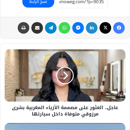
نسخ الرابط
فيسبوك
‫X
لينكدإن
ماسنجر
واتساب
تيلقرام
مشاركة عبر البريد
طباعة
عاجل..
العثور
على
مصممة
الأزياء
المغربية
بشرى
مرزوقي
متوفاة
عاجل.. العثور على مصممة الأزياء المغربية بشرى
داخل
سيارتها
مرزوقي متوفاة داخل سيارتها
#مصرع