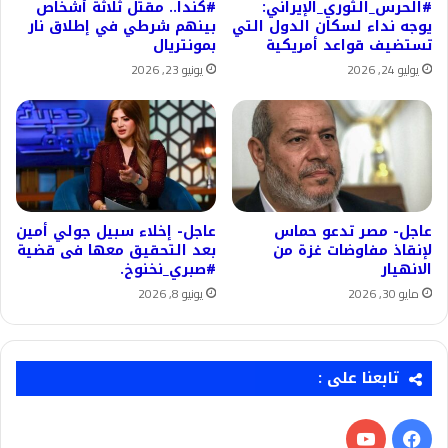
#الحرس_الثوري_الإيراني:
#كندا.. مقتل ثلاثة أشخاص
يوجه نداء لسكان الدول التي
بينهم شرطي في إطلاق نار
تستضيف قواعد أمريكية
بمونتريال
يوليو 24, 2026
يونيو 23, 2026
عاجل- مصر تدعو حماس
عاجل- إخلاء سبيل جولي أمين
لإنقاذ مفاوضات غزة من
بعد التحقيق معها فى قضية
الانهيار
#صبري_نخنوخ.
مايو 30, 2026
يونيو 8, 2026
تابعنا على :
فيسبوك
‫YouTube