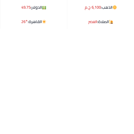
الذهب:
6,100 ج.م
الدولار:
49.75
الصلاة:
العصر
القاهرة:
26°