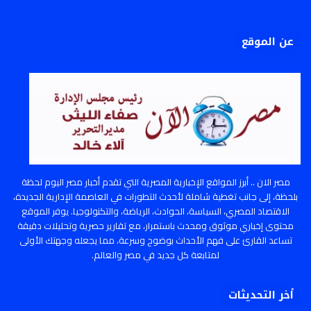
عن الموقع
مصر الان .. أبرز المواقع الإخبارية المصرية التي تقدم أخبار مصر اليوم لحظة
بلحظة، إلى جانب تغطية شاملة لأحدث التطورات في العاصمة الإدارية الجديدة،
الاقتصاد المصري، السياسة، الحوادث، الرياضة، والتكنولوجيا. يوفر الموقع
محتوى إخباري موثوق ومحدث باستمرار، مع تقارير حصرية وتحليلات دقيقة
تساعد القارئ على فهم الأحداث بوضوح وسرعة، مما يجعله وجهتك الأولى
لمتابعة كل جديد في مصر والعالم.
أخر التحديثات