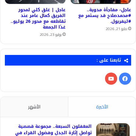
عاجل- مفاجأة مدوية..
عاجل | غلق كلي لمحور
#محمدصلاح قد يستمر مع
الفريق كمال عامر عند
#ليفربول.
تقاطعه مع محور 26 يوليو..
غدًا الجمعة
مايو 21, 2026
يوليو 23, 2026
تابعنا على :
فيسبوك
‫YouTube
الأخيرة
الأشهر
المغفلون السبعة.. مجموعة قصصية
تواصل إثارة الجدل وفضول القراء في