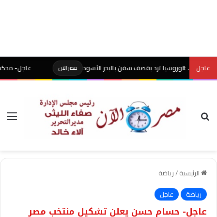
عاجل
.. #وروسيا ترد بقصف سفن بالبحر الأسود
عاجل- محكمة أميركية توق
مصر الآن
بحث عن
الق
الرئيسية
/
رياضة
رياضة
عاجل
عاجل- حسام حسن يعلن تشكيل منتخب مصر