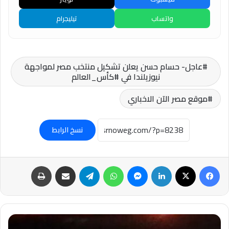
واتساب
تيليجرام
عاجل- حسام حسن يعلن تشكيل منتخب مصر لمواجهة
نيوزيلندا في #كأس_العالم
موقع مصر الآن الاخباري
نسخ الرابط
فيسبوك
‫X
لينكدإن
ماسنجر
واتساب
تيلقرام
مشاركة عبر البريد
طباعة
عاجل-