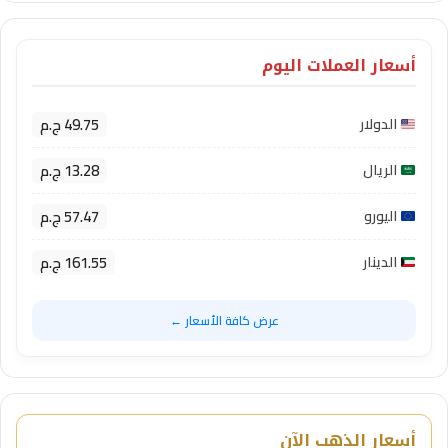
أسعار العملات اليوم
49.75 ج.م
الدولار
13.28 ج.م
الريال
57.47 ج.م
اليورو
161.55 ج.م
الدينار
عرض كافة الأسعار ←
أسعار الذهب الآن