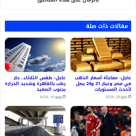
مقالات ذات صلة
عاجل- مفاجأة أسعار الذهب
عاجل- طقس الثلاثاء.. حار
في مصر وعيار 21 و24 يصل
رطب بالقاهرة وشديد الحرارة
لأحدث المستويات.
بجنوب الصعيد
مايو 20, 2026
يونيو 16, 2026