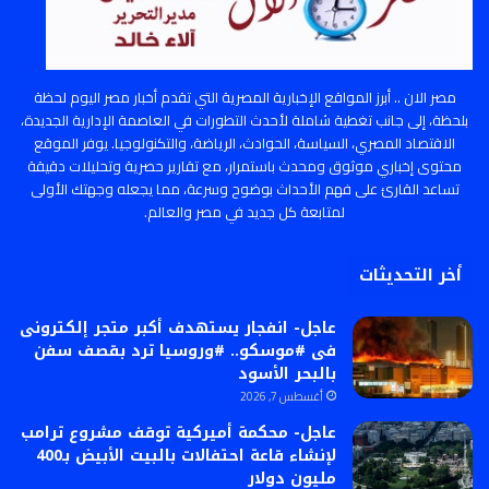
مصر الان .. أبرز المواقع الإخبارية المصرية التي تقدم أخبار مصر اليوم لحظة
بلحظة، إلى جانب تغطية شاملة لأحدث التطورات في العاصمة الإدارية الجديدة،
الاقتصاد المصري، السياسة، الحوادث، الرياضة، والتكنولوجيا. يوفر الموقع
محتوى إخباري موثوق ومحدث باستمرار، مع تقارير حصرية وتحليلات دقيقة
تساعد القارئ على فهم الأحداث بوضوح وسرعة، مما يجعله وجهتك الأولى
لمتابعة كل جديد في مصر والعالم.
أخر التحديثات
عاجل- انفجار يستهدف أكبر متجر إلكترونى
فى #موسكو.. #وروسيا ترد بقصف سفن
بالبحر الأسود
أغسطس 7, 2026
عاجل- محكمة أميركية توقف مشروع ترامب
لإنشاء قاعة احتفالات بالبيت الأبيض بـ400
مليون دولار