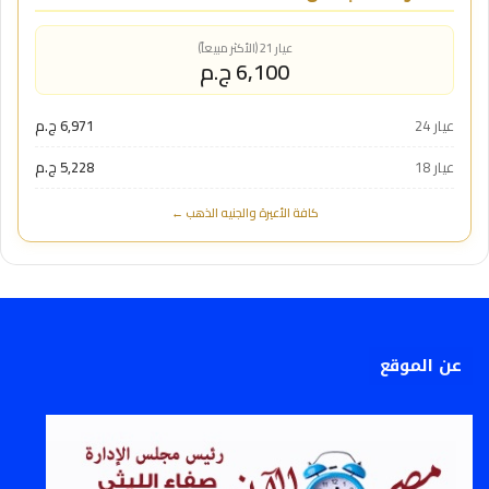
عيار 21 (الأكثر مبيعاً)
6,100 ج.م
عيار 24
6,971 ج.م
عيار 18
5,228 ج.م
كافة الأعيرة والجنيه الذهب ←
عن الموقع