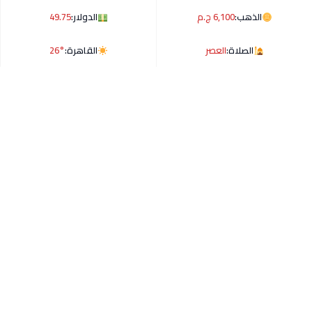
الذهب:
6,100 ج.م
الدولار:
49.75
الصلاة:
العصر
القاهرة:
26°