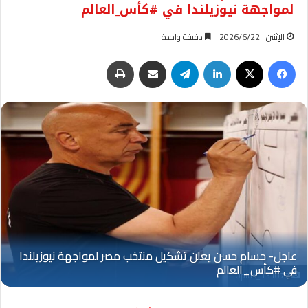
لمواجهة نيوزيلندا في #كأس_العالم
الإثنين : 2026/6/22
دقيقة واحدة
فيسبوك
‫X
لينكدإن
تيلقرام
مشاركة عبر البريد
طباعة
Oplus_131072