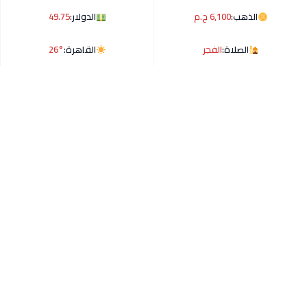
الذهب:
6,100 ج.م
الدولار:
49.75
الصلاة:
الفجر
القاهرة:
26°