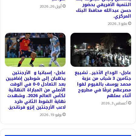
التنمية الأفريقي بحضور
أبريل 26, 2026
حسن عبدالله محافظ البنك
المركزي.
مايو 3, 2026
عاجل- الوداع الأخير.. تشييع
عاجل- إسبانيا و الأرجنتين
جثامين 3 شباب من عزبة
يذهبان إلى شوطين إضافيين
محمد يوسف بالفيوم لقوا
بعد التعادل 0-0 في الوقت
مصرعهم غرقًا في مطروح
الأصلي من المباراة النهائية
أثناء عملهم
لكأس العالم 2026، وشهدت
نهاية الشوط الثاني طرد
أغسطس 3, 2026
لاعب الأرجنتين إنزو فرنانديز.
يوليو 19, 2026