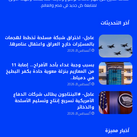
لمتابعة كل جديد في مصر والعالم.
أخر التحديثات
عاجل- اختراق شبكة مسلحة تخطط لهجمات
بالمسيّرات خارج العراق واعتقال عناصرها.
أغسطس 8, 2026
بسبب وجبة غداء بأحد الأفراح… إصابة 11
من المعازيم بنزلة معوية حادة بكفر البطيخ
في دمياط..
أغسطس 8, 2026
عاجل- #البنتاجون يطالب شركات الدفاع
الأمريكية تسريع إنتاج وتسليم الأسلحة
والذخائر
أغسطس 8, 2026
أخبار مميزة