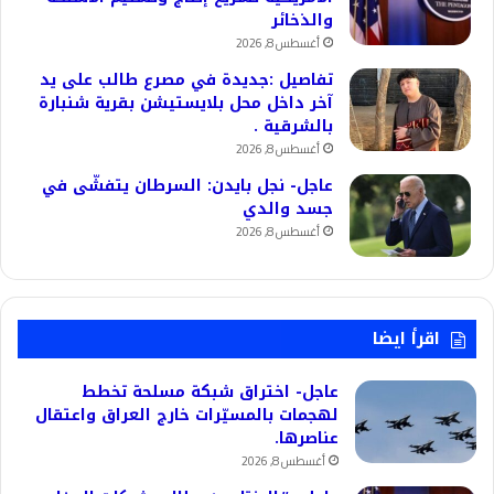
والذخائر
أغسطس 8, 2026
تفاصيل :جديدة في مصرع طالب على يد
آخر داخل محل بلايستيشن بقرية شنبارة
بالشرقية .
أغسطس 8, 2026
عاجل- نجل بايدن: السرطان يتفشّى في
جسد والدي
أغسطس 8, 2026
اقرأ ايضا
عاجل- اختراق شبكة مسلحة تخطط
لهجمات بالمسيّرات خارج العراق واعتقال
عناصرها.
أغسطس 8, 2026