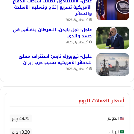
عاجل- #البنتاجون يطالب شركات الدفاع
الأمريكية تسريع إنتاج وتسليم الأسلحة
والذخائر
أغسطس 8, 2026
عاجل- نجل بايدن: السرطان يتفشّى في
جسد والدي
أغسطس 8, 2026
عاجل- نيويورك تايمز: استنزاف مقلق
للذخائر الأمريكية بسبب حرب إيران
أغسطس 8, 2026
أسعار العملات اليوم
49.75 ج.م
الدولار
13.28 ج.م
الريال