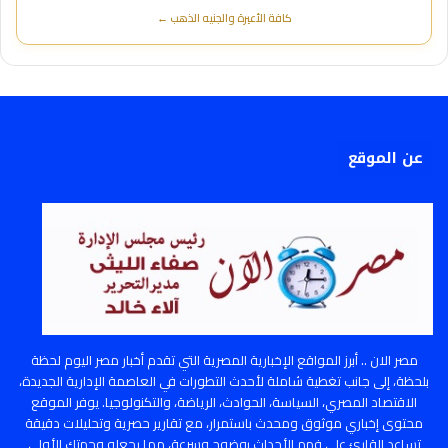
كافة الأعيرة والجنيه الذهب ←
عن الموقع
مصر الان .. أبرز المواقع الإخبارية المصرية التي تقدم أخبار مصر اليوم لحظة
بلحظة، إلى جانب تغطية شاملة لأحدث التطورات في العاصمة الإدارية الجديدة،
الاقتصاد المصري، السياسة، الحوادث، الرياضة، والتكنولوجيا. يوفر الموقع
محتوى إخباري موثوق ومحدث باستمرار، مع تقارير حصرية وتحليلات دقيقة
تساعد القارئ على فهم الأحداث بوضوح وسرعة، مما يجعله وجهتك الأولى