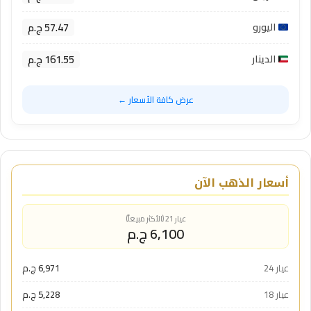
57.47 ج.م
اليورو
161.55 ج.م
الدينار
عرض كافة الأسعار ←
أسعار الذهب الآن
عيار 21 (الأكثر مبيعاً)
6,100 ج.م
عيار 24
6,971 ج.م
عيار 18
5,228 ج.م