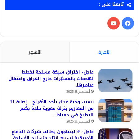
تابعنا على :
فيسبوك
‫YouTube
الأخيرة
الأشهر
عاجل- اختراق شبكة مسلحة تخطط
لهجمات بالمسيّرات خارج العراق واعتقال
عناصرها.
أغسطس 8, 2026
بسبب وجبة غداء بأحد الأفراح… إصابة 11
من المعازيم بنزلة معوية حادة بكفر
البطيخ في دمياط..
أغسطس 8, 2026
عاجل- #البنتاجون يطالب شركات الدفاع
الأمريكية تسريع إنتاج وتسليم الأسلحة