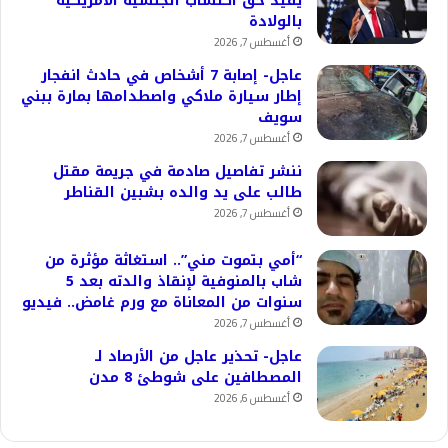
يُقيد حق اكتساب الجنسية الأمريكية
بالولادة
أغسطس 7, 2026
عاجل- إصابة 7 أشخاص في حادث انفجار
إطار سيارة ملاكي واصطدامها بمارة ببني
سويف
أغسطس 7, 2026
ننشر تفاصيل صادمة في جريمة مقتل
طالب على يد والده بشبين القناطر
أغسطس 7, 2026
“أمي بتموت مني”.. استغاثة مؤثرة من
شاب بالمنوفية لإنقاذ والدته بعد 5
سنوات من المعاناة مع ورم غامض.. فيديو
أغسطس 7, 2026
عاجل- تحذير عاجل من الأرصاد لـ
المصطافين على شوطئ 8 مدن
أغسطس 6, 2026