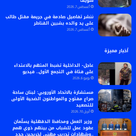
سويف
أغسطس 7, 2026
ننشر تفاصيل صادمة في جريمة مقتل طالب
على يد والده بشبين القناطر
أغسطس 7, 2026
أخبار مميزة
عاجل- الداخلية تضبط المتهم بالاعتداء
على فتاة في التجمع الأول.. فيديو
يونيو 6, 2026
مستشارة بالاتحاد الأوروبي: لبنان ساحة
صراع مفتوح والمواطنون الضحية الأولى
للتصعيد
أبريل 10, 2026
وزير العمل ومحافظ الدقهلية يسلّمان
عقود عمل للشباب من بينهم ذوي همم
..وشهادات تدريب مهني لخريجين جدد