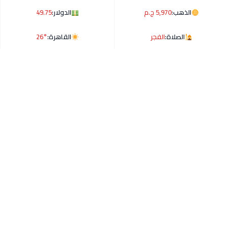
الذهب:
5,970 ج.م
الدولار:
49.75
الصلاة:
الفجر
القاهرة:
26°