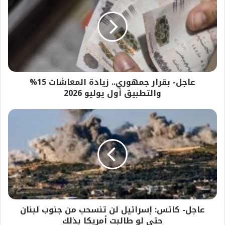
جمهوري..
زيادة
المعاشات
15%
والتطبيق
أول
يوليو
عاجل- بقرار جمهوري.. زيادة المعاشات 15%
2026
والتطبيق أول يوليو 2026
عاجل-
كاتس:
إسرائيل
لن
تنسحب
من
جنوب
لبنان
حتى
عاجل- كاتس: إسرائيل لن تنسحب من جنوب لبنان
لو
طالبت
حتى لو طالبت أمريكا بذلك