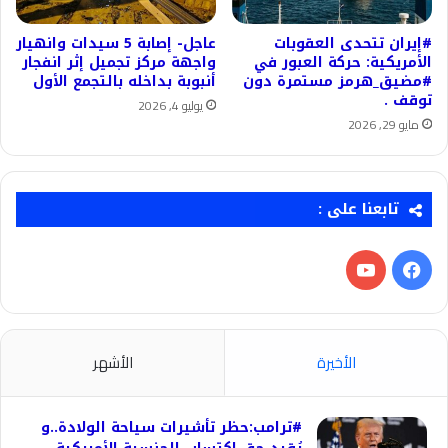
#إيران تتحدى العقوبات
عاجل- إصابة 5 سيدات وانهيار
الأمريكية: حركة العبور في
واجهة مركز تجميل إثر انفجار
#مضيق_هرمز مستمرة دون
أنبوبة بداخله بالتجمع الأول
توقف .
يوليو 4, 2026
مايو 29, 2026
تابعنا على :
فيسبوك
‫YouTube
الأخيرة
الأشهر
#ترامب:حظر تأشيرات سياحة الولادة..و