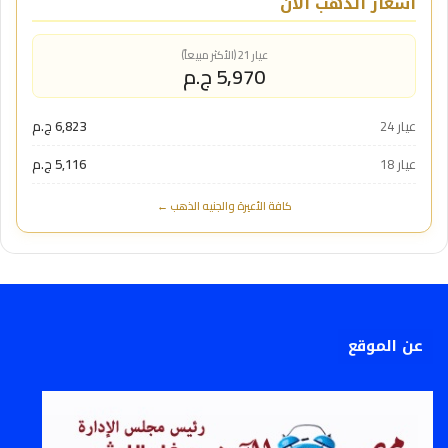
أسعار الذهب الآن
عيار 21 (الأكثر مبيعاً)
5,970 ج.م
عيار 24
6,823 ج.م
عيار 18
5,116 ج.م
كافة الأعيرة والجنيه الذهب ←
عن الموقع