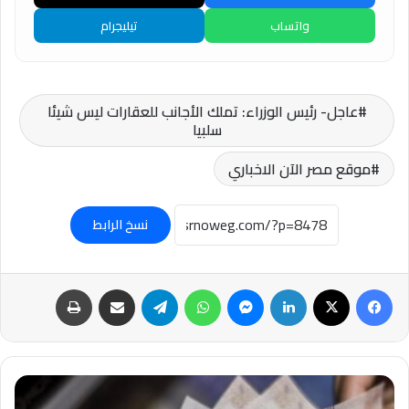
واتساب
تيليجرام
عاجل- رئيس الوزراء: تملك الأجانب للعقارات ليس شيئا
سلبيا
موقع مصر الآن الاخباري
نسخ الرابط
فيسبوك
‫X
لينكدإن
ماسنجر
واتساب
تيلقرام
مشاركة عبر البريد
طباعة
عاجل-
بقرار