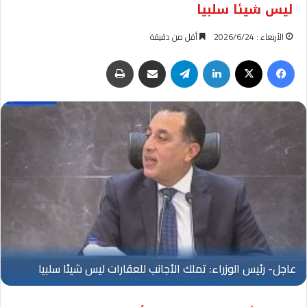
ليس شيئا سلبيا
الأربعاء : 2026/6/24
أقل من دقيقة
فيسبوك
‫X
لينكدإن
تيلقرام
مشاركة عبر البريد
طباعة