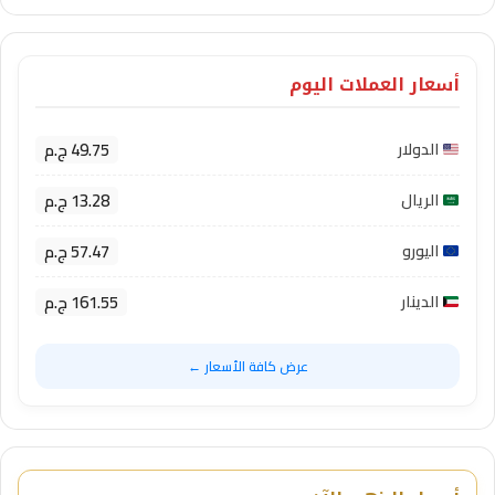
أسعار العملات اليوم
49.75 ج.م
الدولار
13.28 ج.م
الريال
57.47 ج.م
اليورو
161.55 ج.م
الدينار
عرض كافة الأسعار ←