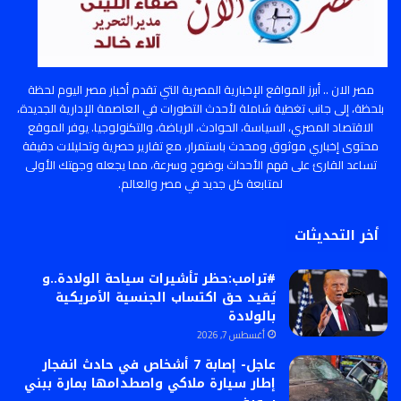
مصر الان .. أبرز المواقع الإخبارية المصرية التي تقدم أخبار مصر اليوم لحظة
بلحظة، إلى جانب تغطية شاملة لأحدث التطورات في العاصمة الإدارية الجديدة،
الاقتصاد المصري، السياسة، الحوادث، الرياضة، والتكنولوجيا. يوفر الموقع
محتوى إخباري موثوق ومحدث باستمرار، مع تقارير حصرية وتحليلات دقيقة
تساعد القارئ على فهم الأحداث بوضوح وسرعة، مما يجعله وجهتك الأولى
لمتابعة كل جديد في مصر والعالم.
أخر التحديثات
#ترامب:حظر تأشيرات سياحة الولادة..و
يُقيد حق اكتساب الجنسية الأمريكية
بالولادة
أغسطس 7, 2026
عاجل- إصابة 7 أشخاص في حادث انفجار
إطار سيارة ملاكي واصطدامها بمارة ببني