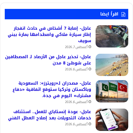
اقرأ ايضا
عاجل- إصابة 7 أشخاص في حادث انفجار
إطار سيارة ملاكي واصطدامها بمارة ببني
سويف
أغسطس 7, 2026
عاجل- تحذير عاجل من الأرصاد لـ المصطافين
على شوطئ 8 مدن
أغسطس 6, 2026
عاجل- مصدران لـ«رويترز»: السعودية
وباكستان وتركيا ستوقع اتفاقية «دفاع
مشترك» اليوم في جدة.
أغسطس 6, 2026
عاجل- عودة إنستاباي للعمل.. استئناف
خدمات التحويلات بعد إصلاح العطل الفني
أغسطس 6, 2026