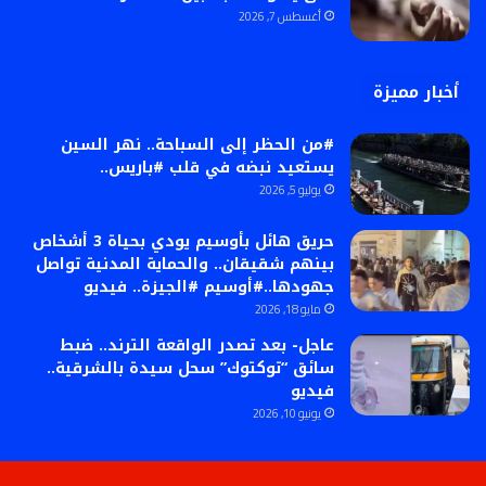
أغسطس 7, 2026
أخبار مميزة
#من الحظر إلى السباحة.. نهر السين
يستعيد نبضه في قلب #باريس..
يوليو 5, 2026
حريق هائل بأوسيم يودي بحياة 3 أشخاص
بينهم شقيقان.. والحماية المدنية تواصل
جهودها..#أوسيم #الجيزة.. فيديو
مايو 18, 2026
عاجل- بعد تصدر الواقعة الترند.. ضبط
سائق “توكتوك” سحل سيدة بالشرقية..
فيديو
يونيو 10, 2026