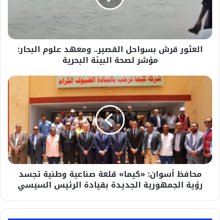
علوم
البحار:
مؤشر
لصحة
العثور قرش بسواحل القصير.. ومعهد علوم البحار:
البيئة
البحرية
مؤشر لصحة البيئة البحرية
محافظ
أسوان:
«كيما»
قلعة
صناعية
وطنية
تجسد
رؤية
الجمهورية
محافظ أسوان: «كيما» قلعة صناعية وطنية تجسد
الجديدة
بقيادة
رؤية الجمهورية الجديدة بقيادة الرئيس السيسي
الرئيس
السيسي