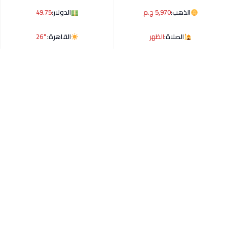
الذهب:
5,970 ج.م
الدولار:
49.75
الصلاة:
الظهر
القاهرة:
26°