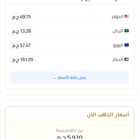
49.75 ج.م
الدولار
13.28 ج.م
الريال
57.47 ج.م
اليورو
161.55 ج.م
الدينار
عرض كافة الأسعار ←
أسعار الذهب الآن
عيار 21 (الأكثر مبيعاً)
5,970 ج.م