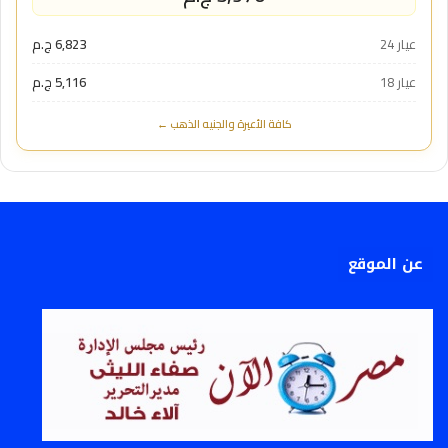
عيار 24
6,823 ج.م
عيار 18
5,116 ج.م
كافة الأعيرة والجنيه الذهب ←
عن الموقع