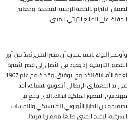
لضمان الالتزام بالخطة الزمنية المحددة، ومعايير
الحفاظ على الطابع التراثي للمبنى.
وأوضح اللواء باسم عمارة أن قصر التحرير يُعدّ من أبرز
القصور التاريخية، إذ يعود في الأصل إلى قصر الأميرة
نعمة الله، ابنة الخديوي توفيق. وقد صُمم عام 1907
على يد المعماري الإيطالي أنطونيو لاشياك، أحد
مهندسي القصور الملكية آنذاك، الذي جمع في
تصميمه بين الطراز الأوروبي الكلاسيكي واللمسات
الشرقية، ليمنح المبنى طابعًا معماريًا فريدًا.