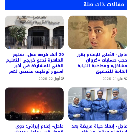
مقالات ذات صلة
عاجل- الأعلى للإعلام يقرر
20 ألف فرصة عمل.. تعليم
حجب حسابات «كروان
القاهرة تدعو خريجي التعليم
مشاكل» ومخاطبة النيابة
الفني للمشاركة في أكبر
العامة للتحقيق
أسبوع توظيف مخصص لهم
مايو 21, 2026
أبريل 22, 2026
عاجل- إنقاذ حياة مريضة بعد
عاجل- إعلام إيراني: دوي
استخراج سكين من قاع
انفجار قرب ساحل سيريك