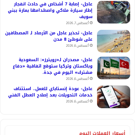
عاجل- إصابة 7 أشخاص في حادث انفجار
إطار سيارة ملاكي واصطدامها بمارة ببني
سويف
أغسطس 7, 2026
عاجل- تحذير عاجل من الأرصاد لـ المصطافين
على شوطئ 8 مدن
أغسطس 6, 2026
عاجل- مصدران لـ«رويترز»: السعودية
وباكستان وتركيا ستوقع اتفاقية «دفاع
مشترك» اليوم في جدة.
أغسطس 6, 2026
عاجل- عودة إنستاباي للعمل.. استئناف
خدمات التحويلات بعد إصلاح العطل الفني
أغسطس 6, 2026
أسعار العملات اليوم