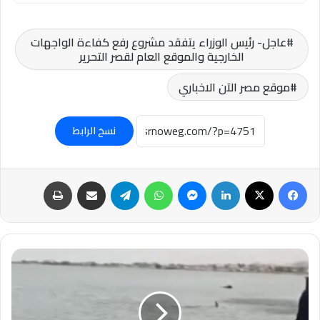
عاجل- رئيس الوزراء يتفقد مشروع رفع كفاءة الواجهات
الخارجية والموقع العام لقصر التحرير
موقع مصر الآن الاخباري
نسخ الرابط
فيسبوك
‫X
لينكدإن
ماسنجر
واتساب
تيلقرام
مشاركة عبر البريد
طباعة
العثور
قرش
بسواحل
القصير..
ومعهد