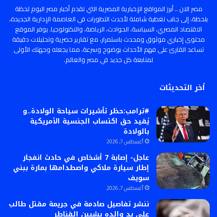
مصر الان .. أبرز المواقع الإخبارية المصرية التي تقدم أخبار مصر اليوم لحظة
بلحظة، إلى جانب تغطية شاملة لأحدث التطورات في العاصمة الإدارية الجديدة،
الاقتصاد المصري، السياسة، الحوادث، الرياضة، والتكنولوجيا. يوفر الموقع
محتوى إخباري موثوق ومحدث باستمرار، مع تقارير حصرية وتحليلات دقيقة
تساعد القارئ على فهم الأحداث بوضوح وسرعة، مما يجعله وجهتك الأولى
لمتابعة كل جديد في مصر والعالم.
أخر التحديثات
#ترامب:حظر تأشيرات سياحة الولادة..و
يُقيد حق اكتساب الجنسية الأمريكية
بالولادة
أغسطس 7, 2026
عاجل- إصابة 7 أشخاص في حادث انفجار
إطار سيارة ملاكي واصطدامها بمارة ببني
سويف
أغسطس 7, 2026
ننشر تفاصيل صادمة في جريمة مقتل طالب
على يد والده بشبين القناطر