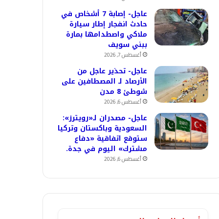
عاجل- إصابة 7 أشخاص في
حادث انفجار إطار سيارة
ملاكي واصطدامها بمارة
ببني سويف
أغسطس 7, 2026
عاجل- تحذير عاجل من
الأرصاد لـ المصطافين على
شوطئ 8 مدن
أغسطس 6, 2026
عاجل- مصدران لـ«رويترز»:
السعودية وباكستان وتركيا
ستوقع اتفاقية «دفاع
مشترك» اليوم في جدة.
أغسطس 6, 2026