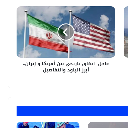
عاجل-
اتفاق
تاريخي
بين
أمريكا
و
إيران..
أبرز
البنود
عاجل- اتفاق تاريخي بين أمريكا و إيران..
والتفاصيل
أبرز البنود والتفاصيل