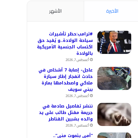
الأخيرة
الأشهر
#ترامب:حظر تأشيرات
سياحة الولادة..و يُقيد حق
اكتساب الجنسية الأمريكية
بالولادة
أغسطس 7, 2026
عاجل- إصابة 7 أشخاص في
حادث انفجار إطار سيارة
ملاكي واصطدامها بمارة
ببني سويف
أغسطس 7, 2026
ننشر تفاصيل صادمة في
جريمة مقتل طالب على يد
والده بشبين القناطر
أغسطس 7, 2026
“أمي بتموت مني”..