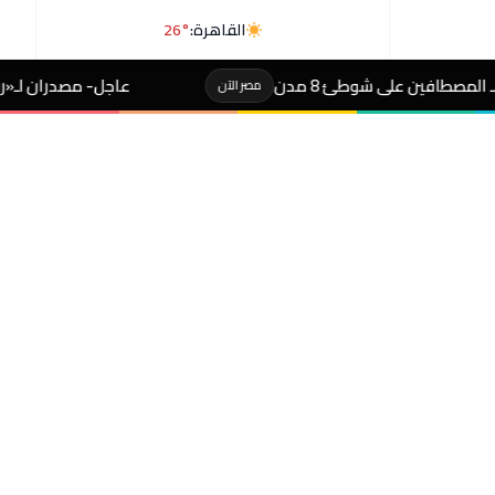
القاهرة:
26°
عاجل- مصدران لـ«رويترز»: السعودية وباكستان
مصر الآن