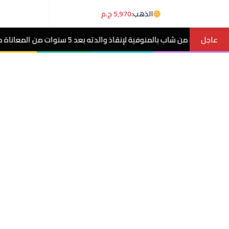
الذهب:
5,970 ج.م
عاجل
ت من المعاناة مع ورم غامض.. فيديو
مصر ال