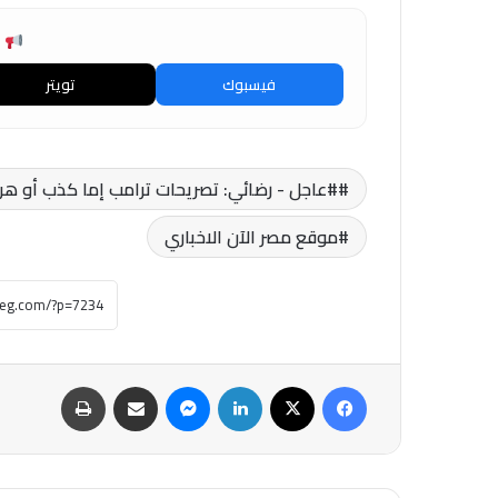
ش
فيسبوك
تويتر
#عاجل - رضائي: تصريحات ترامب إما كذب أو هر
موقع مصر الآن الاخباري
فيسبوك
‫X
لينكدإن
ماسنجر
مشاركة عبر البريد
طباعة