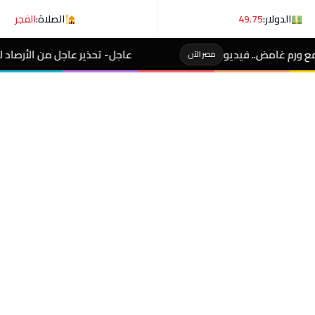
الدولار:
49.75
الصلاة:
الفجر
عاجل- تحذير عاجل من الأرصاد لـ المصطافين على شوطئ 8 مدن
آن