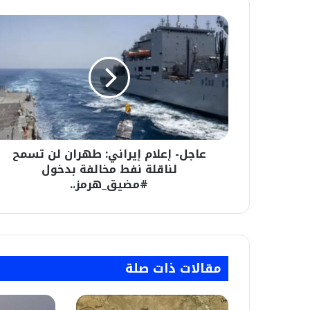
عاجل-
إعلام
إيراني:
طهران
لن
تسمح
لناقلة
نفط
مخالفة
عاجل- إعلام إيراني: طهران لن تسمح
بدخول
#مضيق_هرمز..
لناقلة نفط مخالفة بدخول
#مضيق_هرمز..
مقالات ذات صلة