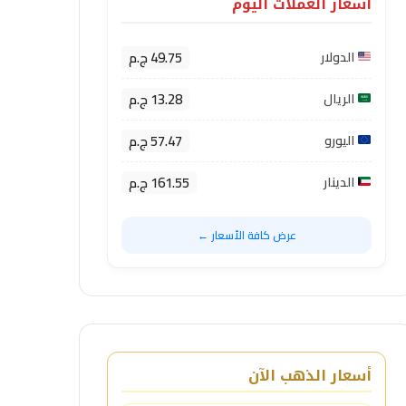
أسعار العملات اليوم
49.75 ج.م
الدولار
13.28 ج.م
الريال
57.47 ج.م
اليورو
161.55 ج.م
الدينار
عرض كافة الأسعار ←
أسعار الذهب الآن