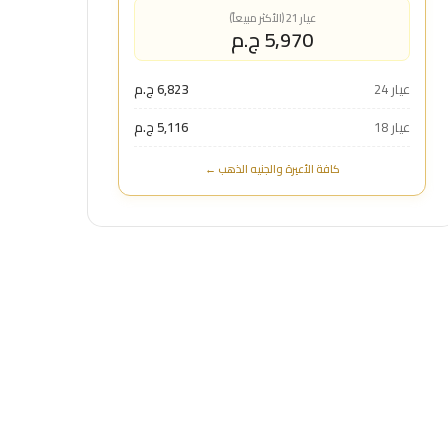
عيار 21 (الأكثر مبيعاً)
5,970 ج.م
عيار 24
6,823 ج.م
عيار 18
5,116 ج.م
كافة الأعيرة والجنيه الذهب ←