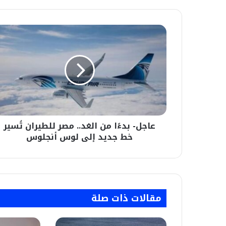
عاجل-
بدءًا
من
الغد..
مصر
للطيران
تُسير
خط
جديد
عاجل- بدءًا من الغد.. مصر للطيران تُسير
إلى
لوس
خط جديد إلى لوس أنجلوس
أنجلوس
مقالات ذات صلة