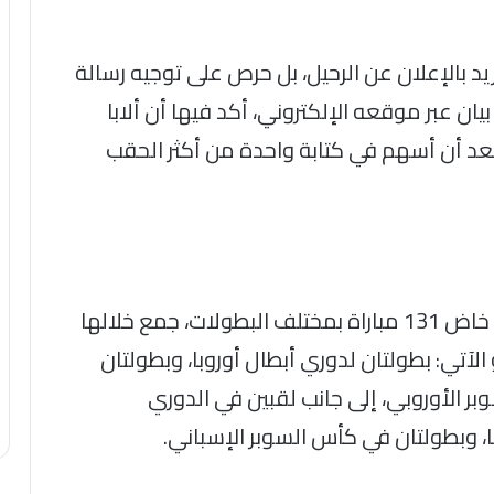
ريد بالإعلان عن الرحيل، بل حرص على توجيه رسالة
ن عبر موقعه الإلكتروني، أكد فيها أن ألابا
 بعد أن أسهم في كتابة واحدة من أكثر الحقب
خلال 5 مواسم قضاها ألابا مع الميرينجي، خاض 131 مباراة بمختلف البطولات، جمع خلالها
نحو الآتي: بطولتان لدوري أبطال أوروبا، وبطولتان
بر الأوروبي، إلى جانب لقبين في الدوري
، وبطولتان في كأس السوبر الإسباني.