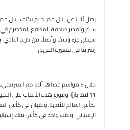
رحيل ألابا عن ريال مدريد لم يكتف ريال مد
شكر وتقدير صادقة للمدافع المخضرم في بيا
سيظل جزء راسخًا وأصيلًا من تاريخ النادي،
إشراقًا في مسيرة الفريق.
11 لقبًا بارزًا، وتتوزع هذه الألقاب على ال
لكأس العالم للأندية، ولقبان في كأس السو
الإسباني، ولقب واحد في كأس ملك إسبانيا