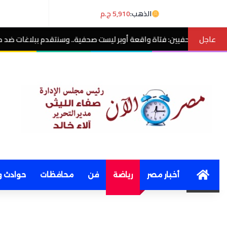
الذهب:
5,910 ج.م
عاجل
اقعة أوبر ليست صحفية.. وسنتقدم ببلاغات ضد منتحلي الصفة
مصر الآن
Home
أخبار مصر
رياضة
فن
محافظات
حوادث و