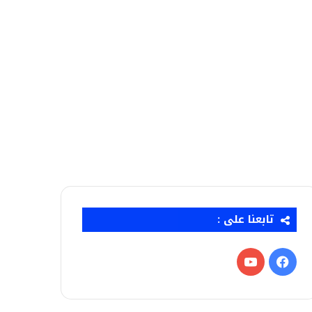
تابعنا على :
فيسبوك
‫YouTube