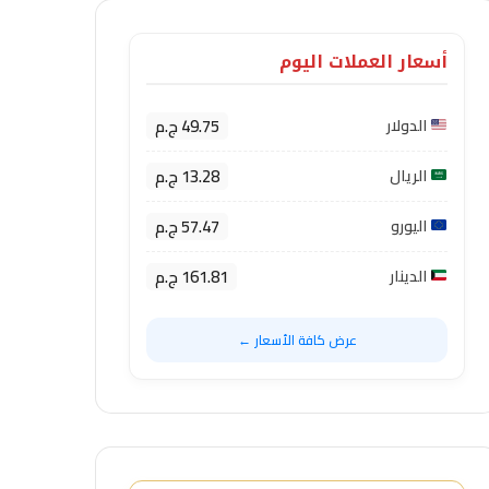
أسعار العملات اليوم
49.75 ج.م
الدولار
13.28 ج.م
الريال
57.47 ج.م
اليورو
161.81 ج.م
الدينار
عرض كافة الأسعار ←