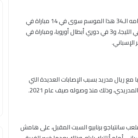
ولم يشارك اللاعب الذي اقترب من إتمام عامه الـ34 هذا الموسم سوى في 14 مباراة في
جميع المسابقات بينهم 10 بديلًا، بواقع 9 في الليجا، و3 في دوري أبطال أوروبا، ومباراة في
الإسباني.
با مع ريال مدريد بسبب الإصابات العديدة التي
دريدي، وذلك منذ وصوله صيف عام 2021.
 ملعب سانتياجو برنابيو السبت المقبل، على هامش
باني أمام أتلتيك بلباو، وذلك بعدما خسر الفريق