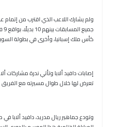
كأس ملك إسبانيا، وأخرى في بطولة السوبر 
إصابات دافيد ألابا وتأتي ندرة مشاركات ألا
تعرض لها خلال طوال مسيرته مع الفريق الم
وتودع جماهير ريال مدريد، دافيد ألابا في
المباراة الختامية هذا الموسم بالدوري الإس