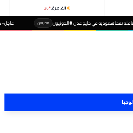
القاهرة:
26°
ج عدن #الحوثيون
عاجل- طالبة صاحبة مجموع 4% بالثانوية تفجر مفاجأة بعد التظلم
مصر الآن
لوجيا