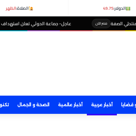
الدولار:
49.75
الصلاة:
الظهر
عاجل- جماعة الحوثي تعلن استهداف ناقلة نفط سعودية في خلي
 قضايا
أخبار عربية
أخبار عالمية
الصحة و الجمال
تكنو