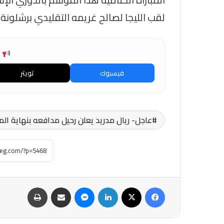
لقب الليجا لصالح غريمه التقليدي برشلونة.
ش
فيسبوك
تويتر
عاجل- ريال مدريد يعلن رحيل مدافعه بنهاية ال
فيسبوك
‫X
لينكدإن
ماسنجر
مشاركة عبر البريد
طباعة