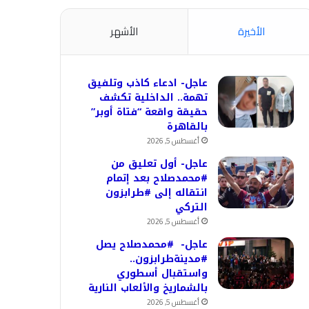
الأخيرة
الأشهر
عاجل- ادعاء كاذب وتلفيق
تهمة.. الداخلية تكشف
حقيقة واقعة “فتاة أوبر”
بالقاهرة
أغسطس 5, 2026
عاجل- أول تعليق من
#محمدصلاح بعد إتمام
انتقاله إلى #طرابزون
التركي
أغسطس 5, 2026
عاجل- #محمدصلاح يصل
#مدينةطرابزون..
واستقبال أسطوري
بالشماريخ والألعاب النارية
أغسطس 5, 2026