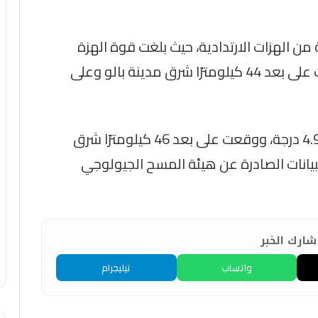
من الهزات الارتدادية، حيث بلغت قوة الهزة
الأولى 5.2 درجة على مقياس ريختر، وسُجلت على بعد 44 كيلومترًا شرق مدينة بالو وعلى
كما رُصدت هزة ارتدادية ثانية بلغت قوتها 4.9 درجة، ووقعت على بعد 46 كيلومترًا شرق
بيانات الصادرة عن هيئة المسح الجيولوجي
ارك الخبر
واتساب
تيليجرام