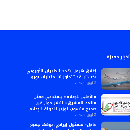
أخبار مميزة
إغلاق هرمز يهدد الطيران الأوروبي
بخسائر قد تتجاوز 10 مليارات يورو..
أبريل 19, 2026
«الأعلى للإعلام» يستدعي ممثل
«الغد المشرق» لنشر حوار غير
صحيح منسوب لوزير الدولة للإعلام
أبريل 30, 2026
عاجل- مسئول إیراني: توقف جميع