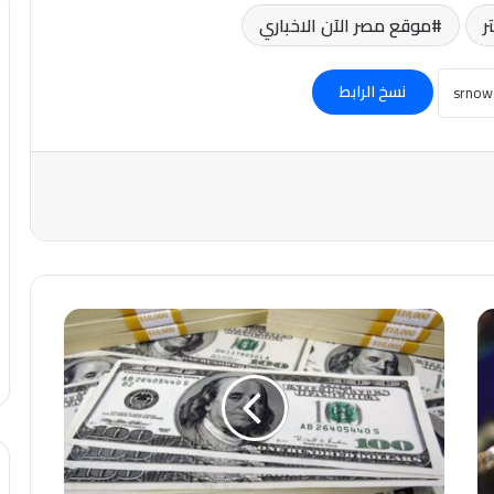
موقع مصر الآن الاخباري
نسخ الرابط
إنهيار
سعر
الدولار
واقترب
من
50
جنيها..
في