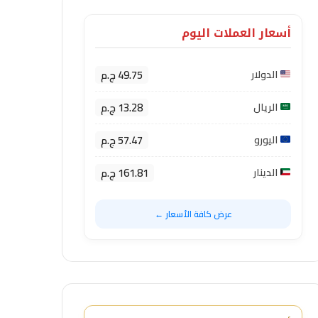
أسعار العملات اليوم
49.75 ج.م
الدولار
13.28 ج.م
الريال
57.47 ج.م
اليورو
161.81 ج.م
الدينار
عرض كافة الأسعار ←