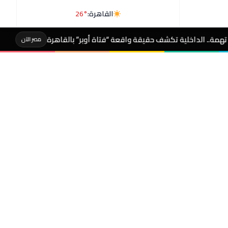
القاهرة:
26°
حقيقة واقعة “فتاة أوبر” بالقاهرة
عاجل- أول تعليق
مصر الآن