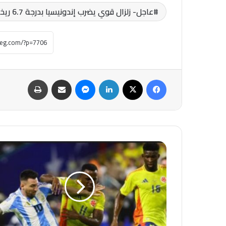
عاجل- زلزال قوي يضرب إندونيسيا بدرجة 6.7 ريختر
فيسبوك
‫X
لينكدإن
ماسنجر
مشاركة عبر البريد
طباعة
عاجل-
#كأس_العالم.
مواعيد
مباريات
اليوم..
فرنسا
مع
السنغال