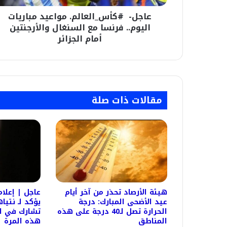
والأرجنتين
عاجل- #كأس_العالم. مواعيد مباريات
أمام
الجزائر
اليوم.. فرنسا مع السنغال والأرجنتين
أمام الجزائر
مقالات ذات صلة
هيئة الأرصاد تحذر من آخر أيام
عاجل | إعلام
عيد الأضحى المبارك: درجة
يؤكد لـ نتيا
الحرارة تصل لـ40 درجة على هذه
تشارك في ال
المناطق
هذه المرة