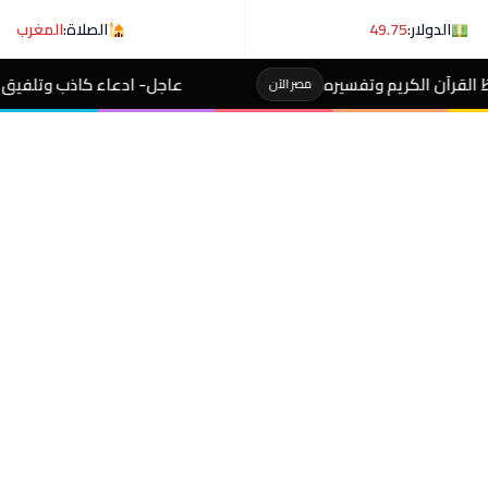
الدولار:
49.75
الصلاة:
المغرب
ه
عاجل- ادعاء كاذب وتلفيق تهمة.. الداخلية تكشف 
مصر الآن