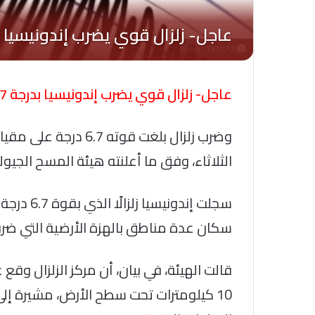
Oplus_131072
عاجل- زلزال قوي يضرب إندونيسيا بدرجة 6.7 ريختر
وضرب زلزال بلغت قوته
الثلاثاء، وفق ما أعلنته هيئة المسح الجيولوجي 
سجلت إندون
سكان عدة مناطق بالهزة الأرضية التي ضرب
10 كيلومترات تحت سطح الأرض، مشيرة إل