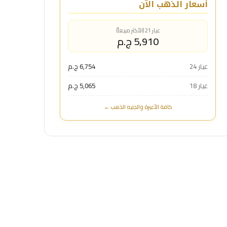
أسعار الذهب الآن
عيار 21 (الأكثر مبيعاً)
5,910 ج.م
عيار 24
6,754 ج.م
عيار 18
5,065 ج.م
كافة الأعيرة والجنيه الذهب ←