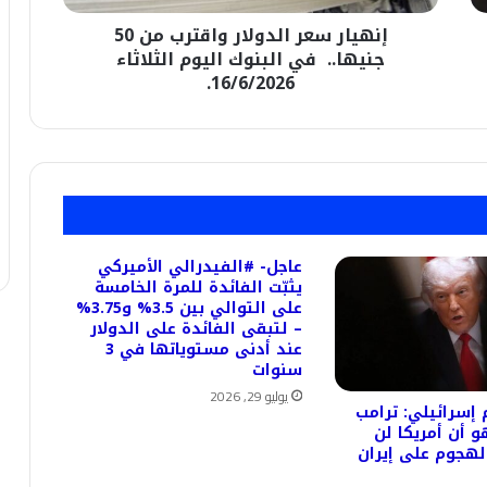
البنوك
إنهيار سعر الدولار واقترب من 50
اليوم
الثلاثاء
جنيها.. في البنوك اليوم الثلاثاء
16/6/2026.
16/6/2026.
عاجل- #الفيدرالي الأميركي
يثبّت الفائدة للمرة الخامسة
على التوالي بين 3.5% و3.75%
– لتبقى الفائدة على الدولار
عند أدنى مستوياتها في 3
سنوات
يوليو 29, 2026
 إسرائيلي: ترامب
هو أن أمريكا لن
هجوم على إيران