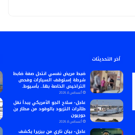
أخر التحديثات
ضبط مريض نفسي انتحل صفة ضابط
شرطة إستوقف السيارات وفحص
التراخيص الخاصة بها.. بأسيوط.
أغسطس 6, 2026
عاجل- سلاح الجو الأمريكي يبدأ نقل
طائرات التزيود بالوقود من مطار بن
جوريون
أغسطس 6, 2026
عاجل- بيان ناري من بيزيرا يكشف