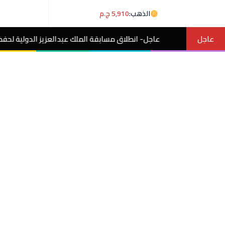
الذهب:
5,910 ج.م
عاجل
جل- انطلاق مسابقة الملك عبدالعزيز الدولية لحفظ القرآن الكريم وتفسير