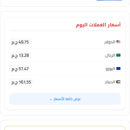
أسعار العملات اليوم
49.75 ج.م
الدولار
13.28 ج.م
الريال
57.47 ج.م
اليورو
161.55 ج.م
الدينار
عرض كافة الأسعار ←