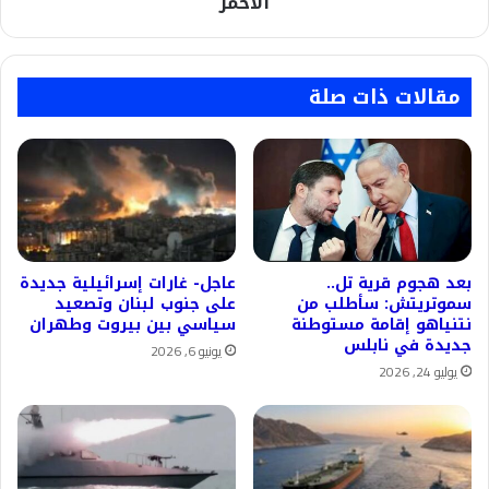
الأحمر
مقالات ذات صلة
بعد هجوم قرية تل..
عاجل- غارات إسرائيلية جديدة
سموتريتش: سأطلب من
على جنوب لبنان وتصعيد
نتنياهو إقامة مستوطنة
سياسي بين بيروت وطهران
جديدة في نابلس
يونيو 6, 2026
يوليو 24, 2026