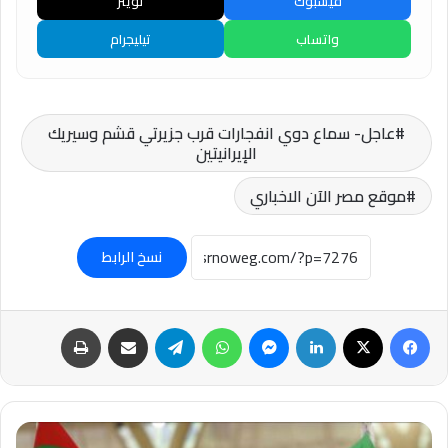
فيسبوك
تويتر
واتساب
تيليجرام
عاجل- سماع دوي انفجارات قرب جزيرتي قشم وسيريك
الإيرانيتين
موقع مصر الآن الاخباري
نسخ الرابط
فيسبوك
‫X
لينكدإن
ماسنجر
واتساب
تيلقرام
مشاركة عبر البريد
طباعة
عاجل-