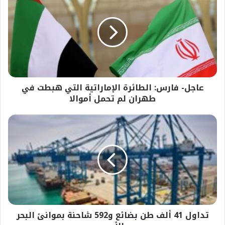
فارس:
الطائرة
الإماراتية
التي
هبطت
في
طهران
لم
عاجل- فارس: الطائرة الإماراتية التي هبطت في
تحمل
أموالا
طهران لم تحمل أموالا
تداول
41
ألف
طن
بضائع
و592
شاحنة
بموانئ
البحر
تداول 41 ألف طن بضائع و592 شاحنة بموانئ البحر
الأحمر