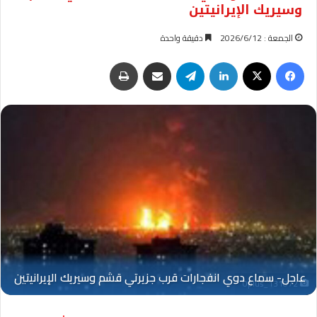
وسيريك الإيرانيتين
الجمعة : 2026/6/12
دقيقة واحدة
فيسبوك
‫X
لينكدإن
تيلقرام
مشاركة عبر البريد
طباعة
Oplus_131072