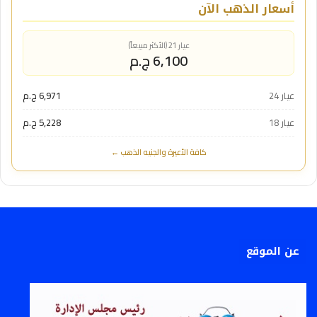
أسعار الذهب الآن
عيار 21 (الأكثر مبيعاً)
6,100 ج.م
عيار 24
6,971 ج.م
عيار 18
5,228 ج.م
كافة الأعيرة والجنيه الذهب ←
عن الموقع