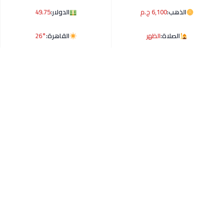
الذهب:
6,100 ج.م
الدولار:
49.75
الصلاة:
الظهر
القاهرة:
26°